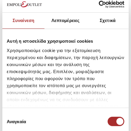
Συναίνεση
Λεπτομέρειες
Σχετικά
Αυτή η ιστοσελίδα χρησιμοποιεί cookies
Έχετε επιπλέον ερωτήσεις;
69,50€
Χρησιμοποιούμε cookie για την εξατομίκευση
Τιμή Outlet:
περιεχομένου και διαφημίσεων, την παροχή λειτουργιών
Τιμή Καταλόγου:
139,00€
κοινωνικών μέσων και την ανάλυση της
επισκεψιμότητάς μας. Επιπλέον, μοιραζόμαστε
πληροφορίες που αφορούν τον τρόπο που
χρησιμοποιείτε τον ιστότοπό μας με συνεργάτες
κοινωνικών μέσων, διαφήμισης και αναλύσεων, οι
Μέγεθος
οποίοι ενδεχομένως να τις συνδυάσουν με άλλες
S
M
πληροφορίες που τους έχετε παραχωρήσει ή τις οποίες
έχουν συλλέξει σε σχέση με την από μέρους σας χρήση
Επιλογή
των υπηρεσιών τους.
Αναγκαία
συγκατάθεσης
SKU: 21263640R4650