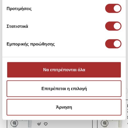
Μεγεθολόγιο
Κωδικός Κατασκευαστή: -710852722001
Προτιμήσεις
Σύνθεση
Στατιστικά
Εμπορικής προώθησης
Αποστολές Προϊόντων
Επιστροφές Προϊόντων
Να επιτρέπονται όλα
Επιτρέπεται η επιλογή
Ίδια κατηγορία
Ίδιο Brand
LAPIN HOUSE Βρεφική
Άρνηση
Ζακέτα Πλεκτή
39,00€