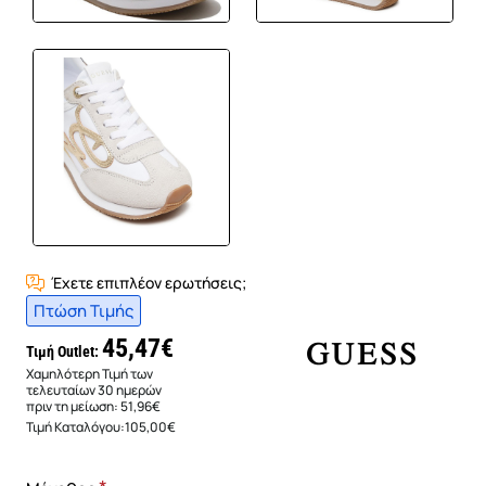
Έχετε επιπλέον ερωτήσεις;
Πτώση Τιμής
45,47€
Τιμή Outlet:
Χαμηλότερη Τιμή των
τελευταίων 30 ημερών
πριν τη μείωση:
51,96€
Τιμή Καταλόγου:
105,00€