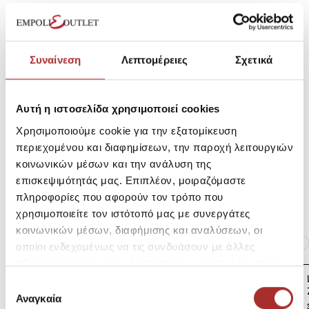
Συνθετικό Ύψος σόλας: 3cm Συνολικό ύψος: 12cm
SKU: 261ST0795A1562
Συναίνεση
Λεπτομέρειες
Σχετικά
Μεγεθολόγιο
Κωδικός Κατασκευαστή: FLPSKRSUE12
Αυτή η ιστοσελίδα χρησιμοποιεί cookies
Χρησιμοποιούμε cookie για την εξατομίκευση
Αποστολές Προϊόντων
περιεχομένου και διαφημίσεων, την παροχή λειτουργιών
κοινωνικών μέσων και την ανάλυση της
επισκεψιμότητάς μας. Επιπλέον, μοιραζόμαστε
Επιστροφές Προϊόντων
πληροφορίες που αφορούν τον τρόπο που
χρησιμοποιείτε τον ιστότοπό μας με συνεργάτες
κοινωνικών μέσων, διαφήμισης και αναλύσεων, οι
Ίδια κατηγορία
Ίδιο Brand
οποίοι ενδεχομένως να τις συνδυάσουν με άλλες
πληροφορίες που τους έχετε παραχωρήσει ή τις οποίες
LAPIN HOUSE Βρεφική
έχουν συλλέξει σε σχέση με την από μέρους σας χρήση
Επιλογή
Ζακέτα Πλεκτή
των υπηρεσιών τους.
Αναγκαία
συγκατάθεσης
39,00€