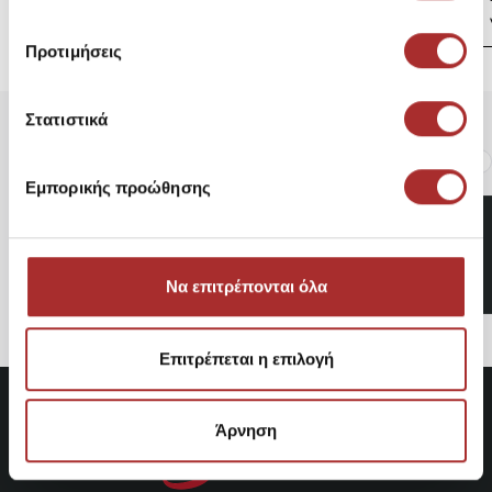
Προτιμήσεις
Στατιστικά
Είδατε Πρόσφατα
Δημοφιλή Προϊόντα
Εμπορικής προώθησης
Guess Γυναικεία Sneakers
Κωδικός: FLPSKRSUE12
45,47€
Να επιτρέπονται όλα
Επιτρέπεται η επιλογή
Άρνηση