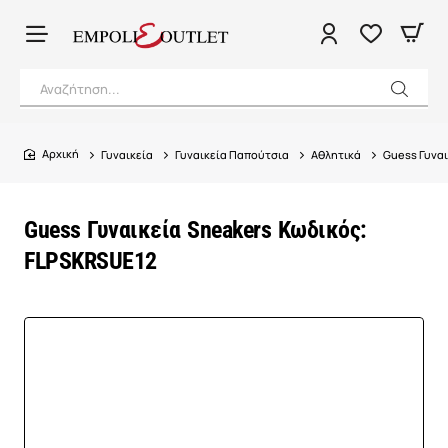
Αναζήτηση...
Γυναικεία
Γυναικεία Παπούτσια
Αθλητικά
Guess Γυναι
home
Guess Γυναικεία Sneakers Κωδικός:
FLPSKRSUE12