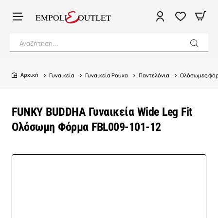
Αναζήτηση...
Γυναικεία
Γυναικεία Ρούχα
Παντελόνια
Ολόσωμες φό
home
FUNKY BUDDHA Γυναικεία Wide Leg Fit
Ολόσωμη Φόρμα FBL009-101-12