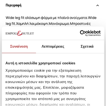
Περιγραφή
Wide leg fit ολόσωμη φόρμα με πλαϊνά ανοίγματα.Wide
leg fit.Χαμηλή λαιμόκοψη.Μονόχρωμο.Μπροστινές
τσέπες.Με cut out λεπτομέρεια στην πλάτη/br>
To
προϊόν αποστέλλεται εντός 3 έως 5 εργάσιμων
ημερών
Συναίνεση
Λεπτομέρειες
Σχετικά
SKU: 25191900B9653
Μεγεθολόγιο
Αυτή η ιστοσελίδα χρησιμοποιεί cookies
Κωδικός Κατασκευαστή: FBL009-101-12
Χρησιμοποιούμε cookie για την εξατομίκευση
περιεχομένου και διαφημίσεων, την παροχή λειτουργιών
Σύνθεση
κοινωνικών μέσων και την ανάλυση της
επισκεψιμότητάς μας. Επιπλέον, μοιραζόμαστε
πληροφορίες που αφορούν τον τρόπο που
χρησιμοποιείτε τον ιστότοπό μας με συνεργάτες
Αποστολές Προϊόντων
κοινωνικών μέσων, διαφήμισης και αναλύσεων, οι