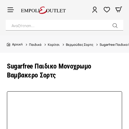
Αναζήτηση...
Παιδικά
Κορίτσι
Βερμούδες Σορτς
Sugarfree Παιδικ
home
Sugarfree Παιδικο Μονοχρωμο
Βαμβακερο Σορτς