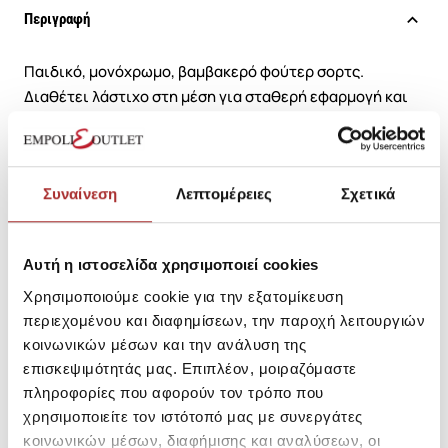
Περιγραφή
Παιδικό, μονόχρωμο, βαμβακερό φούτερ σορτς.
Διαθέτει λάστιχο στη μέση για σταθερή εφαρμογή και
πλαϊνές τσέπες. Διακοσμημένο με αστραφτερά στρας σε
σχήμα καρδιά, στο μπατζάκι. Κοντό σε μήκος. Κανονική
εφαρμογή.
Συναίνεση
Λεπτομέρειες
Σχετικά
SKU: 26193961R1400
Μεγεθολόγιο
Αυτή η ιστοσελίδα χρησιμοποιεί cookies
Κωδικός Κατασκευαστή: 25610077
Χρησιμοποιούμε cookie για την εξατομίκευση
περιεχομένου και διαφημίσεων, την παροχή λειτουργιών
Σύνθεση
κοινωνικών μέσων και την ανάλυση της
επισκεψιμότητάς μας. Επιπλέον, μοιραζόμαστε
πληροφορίες που αφορούν τον τρόπο που
χρησιμοποιείτε τον ιστότοπό μας με συνεργάτες
Αποστολές Προϊόντων
κοινωνικών μέσων, διαφήμισης και αναλύσεων, οι