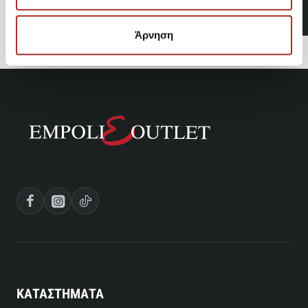
Σορτς
10,56€
Άρνηση
ΚΑΤΑΣΤΗΜΑΤΑ