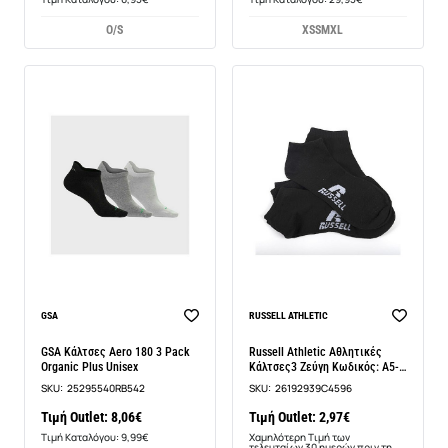
O/S
XS
S
M
XL
-14%
BEST SELLER
GSA
RUSSELL ATHLETIC
GSA Κάλτσες Aero 180 3 Pack
Russell Athletic Αθλητικές
Organic Plus Unisex
Κάλτσες3 Ζεύγη Κωδικός: A5-
213-3-001
SKU:
25295540RB542
SKU:
26192939C4596
Τιμή Outlet: 8,06€
Τιμή Outlet: 2,97€
Τιμή Καταλόγου: 9,99€
Χαμηλότερη Τιμή των
τελευταίων 30 ημερών πριν τη