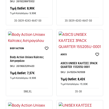
SKU:
26192286F3002
Τιμή Outlet: 8,90€
Τιμή Καταλόγου: 9,90€
35-38
39-42
43-46
47-50
35-38
39-42
43-46
47-50
BODY ACTION
ASICS
Body Action Unisex Καλτσες
Αστραγαλου
ASICS UNISEX ΚΑΛΤΣΕΣ 3PACK
SKU:
26196632R1400
QUARTER 155205U-0001
SKU:
24192047A3908
Τιμή Outlet: 7,57€
Τιμή Καταλόγου: 8,90€
Τιμή Outlet: 8,42€
Τιμή Καταλόγου: 13,00€
S
M
L
XL
35-38