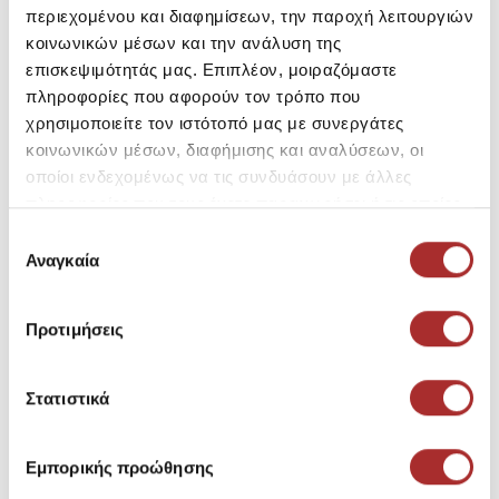
περιεχομένου και διαφημίσεων, την παροχή λειτουργιών
Gsa Ανδρικές Κάλτσες Aero
Emerson Κάλτσες3Pack
κοινωνικών μέσων και την ανάλυση της
365 Trainer 3Pack Organi
SKU:
26192288F3004
επισκεψιμότητάς μας. Επιπλέον, μοιραζόμαστε
SKU:
26196436F2903
Τιμή Outlet: 11,60€
πληροφορίες που αφορούν τον τρόπο που
Τιμή Outlet: 8,99€
Τιμή Καταλόγου: 12,90€
χρησιμοποιείτε τον ιστότοπό μας με συνεργάτες
Τιμή Καταλόγου: 9,99€
κοινωνικών μέσων, διαφήμισης και αναλύσεων, οι
39-42
35-38
39-42
43-46
47-50
οποίοι ενδεχομένως να τις συνδυάσουν με άλλες
πληροφορίες που τους έχετε παραχωρήσει ή τις οποίες
έχουν συλλέξει σε σχέση με την από μέρους σας χρήση
Επιλογή
των υπηρεσιών τους.
Αναγκαία
συγκατάθεσης
Προτιμήσεις
Στατιστικά
Εμπορικής προώθησης
EMERSON
EMERSON