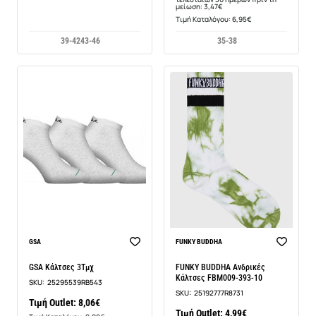
μείωση: 3,47€
Τιμή Καταλόγου: 6,95€
39-42
43-46
35-38
-22%
GSA
FUNKY BUDDHA
GSA Κάλτσες 3Τμχ
FUNKY BUDDHA Ανδρικές
Κάλτσες FBM009-393-10
SKU:
25295539RB543
SKU:
25192777R8731
Τιμή Outlet: 8,06€
Τιμή Outlet: 4,99€