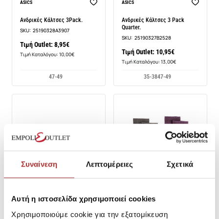
ASICS
ASICS
Ανδρικές Κάλτσες 3Pack.
Ανδρικές Κάλτσες 3 Pack
Quarter.
SKU:
25190328A3907
SKU:
25190327B2528
Τιμή Outlet: 8,95€
Τιμή Outlet: 10,95€
Τιμή Καταλόγου: 10,00€
Τιμή Καταλόγου: 13,00€
47-49
35-38
47-49
Συναίνεση
Λεπτομέρειες
Σχετικά
Αυτή η ιστοσελίδα χρησιμοποιεί cookies
Χρησιμοποιούμε cookie για την εξατομίκευση
GSA
EMERSON