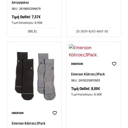
Αστραγαλου
SKU:
26196632RA679
Τιμή Outlet: 7,57€
Τιμή Καταλόγου: 8,90€
S
M
L
XL
35-38
39-42
43-46
47-50
EMERSON
Emerson Κάλτσες3Pack
SKU:
26192258F0903
Τιμή Outlet: 8,00€
Τιμή Καταλόγου: 8,90€
EMERSON
Emerson Κάλτσες3Pack