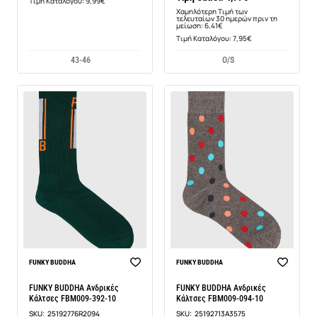
Τιμή Καταλόγου: 9,99€
Χαμηλότερη Τιμή των
τελευταίων 30 ημερών πριν τη
μείωση: 6,41€
Τιμή Καταλόγου: 7,95€
43-46
O/S
-11%
-11%
FUNKY BUDDHA
FUNKY BUDDHA
FUNKY BUDDHA Ανδρικές
FUNKY BUDDHA Ανδρικές
Κάλτσες FBM009-392-10
Κάλτσες FBM009-094-10
SKU:
25192776R2094
SKU:
25192713A3575