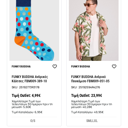
-11%
-40%
FUNKY BUDDHA
FUNKY BUDDHA
FUNKY BUDDHA Ανδρικές
FUNKY BUDDHA Ανδρικό
Κάλτσες FBM009-389-10
Πουκάμισο FBM009-051-05
SKU:
25192773R3178
SKU:
25192594R4276
Τιμή Outlet: 4,99€
Τιμή Outlet: 23,99€
Χαμηλότερη Τιμή των
Χαμηλότερη Τιμή των
τελευταίων 30 ημερών πριν τη
τελευταίων 30 ημερών πριν τη
μείωση: 5,60€
μείωση: 40,28€
Τιμή Καταλόγου: 6,95€
Τιμή Καταλόγου: 49,95€
O/S
S
M
L
L
XL