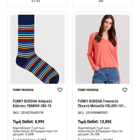
43-46
S
M
-11%
-46%
FUNKY BUDDHA
FUNKY BUDDHA
FUNKY BUDDHA Ανδρικές
FUNKY BUDDHA Γυναικεία
Κάλτσες FBM009-380-10
Πλεκτή Μπλούζα FBL009-101-
09
SKU:
25192764R3178
SKU:
25191898B1931
Τιμή Outlet: 4,99€
Τιμή Outlet: 13,00€
Χαμηλότερη Τιμή των
Χαμηλότερη Τιμή των
τελευταίων 30 ημερών πριν τη
τελευταίων 30 ημερών πριν τη
μείωση: 5,60€
μείωση: 24,15€
Τιμή Καταλόγου: 6,95€
Τιμή Καταλόγου: 29,95€