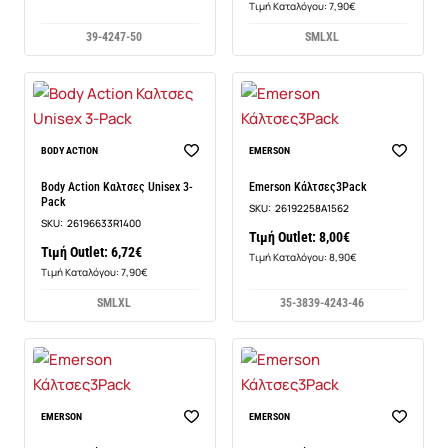
Τιμή Καταλόγου: 7,90€
39-42
47-50
S
M
L
XL
BODY ACTION
EMERSON
Body Action Καλτσες Unisex 3-
Emerson Κάλτσες3Pack
Pack
SKU:
26192258A1562
SKU:
26196633R1400
Τιμή Outlet: 8,00€
Τιμή Outlet: 6,72€
Τιμή Καταλόγου: 8,90€
Τιμή Καταλόγου: 7,90€
S
M
L
XL
35-38
39-42
43-46
EMERSON
EMERSON