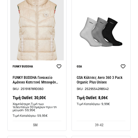
-50%
BEST SELLER
FUNKY BUDDHA
GSA
FUNKY BUDDHA Γυναικείο
GSA Κάλτσες Aero 360 3 Pack
Αμάνικο Καπιτονέ Μπουφάν
Organic Plus Unisex
FBL009-100-01
SKU:
25191878RD060
SKU:
25295542RB542
Τιμή Outlet: 30,00€
Τιμή Outlet: 8,06€
Χαμηλότερη Τιμή των
Τιμή Καταλόγου: 9,99€
τελευταίων 30 ημερών πριν τη
μείωση: 59,95€
Τιμή Καταλόγου: 59,95€
S
M
39-42