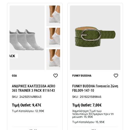
-56%
BEST SELLER
GSA
FUNKY BUDDHA
ΑΝΔΡΙΚΕΣ ΚΑΛΤΣΕΣGSA AERO
FUNKY BUDDHA Γυναικεία Ζώνη
365 TRAINER 3 PACK 8116143
FBL009-147-10
SKU:
24292514RB543
SKU:
25192215B9846
Τιμή Outlet: 9,47€
Τιμή Outlet: 7,00€
Τιμή Καταλόγου: 12,99€
Χαμηλότερη Τιμή των
τελευταίων 30 ημερών πριν τη
μείωση: 15,95€
Τιμή Καταλόγου: 15,95€