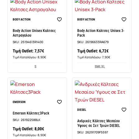
BODY ACTION
BODY ACTION
Body Action Unisex Καλτσες
Body Action Καλτσες Unisex 3-
Αστραγαλου
Pack
SKU:
25194613R1400
SKU:
26196633RA679
Τιμή Outlet: 7,57€
Τιμή Outlet: 6,72€
Τιμή Καταλόγου: 8,90€
Τιμή Καταλόγου: 7,90€
S
S
M
L
XL
EMERSON
Νέο
DIESEL
Emerson Κάλτσες3Pack
SKU:
26192258BLK
Ανδρικές Κάλτσες Μεσαίου
Ύψους σε Σετ Τριών DIESEL
Τιμή Outlet: 8,00€
SKU:
26291709F5597
Τιμή Καταλόγου: 8,90€