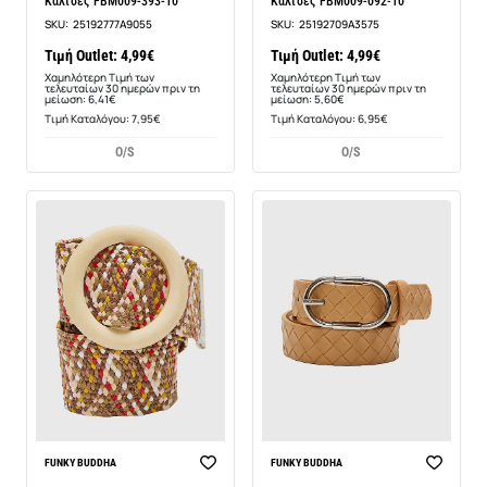
Κάλτσες FBM009-393-10
Κάλτσες FBM009-092-10
SKU:
25192777A9055
SKU:
25192709A3575
Τιμή Outlet: 4,99€
Τιμή Outlet: 4,99€
Χαμηλότερη Τιμή των
Χαμηλότερη Τιμή των
τελευταίων 30 ημερών πριν τη
τελευταίων 30 ημερών πριν τη
μείωση: 6,41€
μείωση: 5,60€
Τιμή Καταλόγου: 7,95€
Τιμή Καταλόγου: 6,95€
O/S
O/S
-46%
-56%
FUNKY BUDDHA
FUNKY BUDDHA