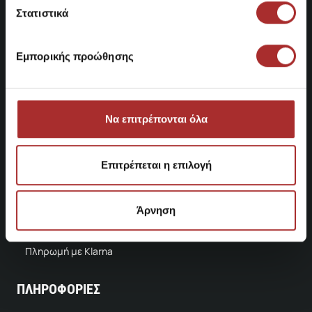
Στατιστικά
ΕΞΥΠΗΡΕΤΗΣΗ
Εμπορικής προώθησης
Πολιτική Απορρήτου
Όροι & Προϋποθέσεις
Πολιτική Cookies
Να επιτρέπονται όλα
Τρόποι Αποστολής
Επιτρέπεται η επιλογή
Τρόποι Πληρωμής
Διαδικασία Επιστροφών
Άρνηση
Παράδοση με BOX NOW
Πληρωμή με Klarna
ΠΛΗΡΟΦΟΡΙΕΣ