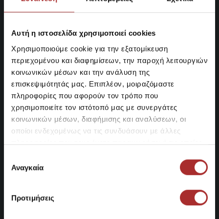
Αυτή η ιστοσελίδα χρησιμοποιεί cookies
Χρησιμοποιούμε cookie για την εξατομίκευση
ΚΑΤΑΣΤΗΜΑΤΑ
περιεχομένου και διαφημίσεων, την παροχή λειτουργιών
κοινωνικών μέσων και την ανάλυση της
Κατάστημα Περιστερίου
επισκεψιμότητάς μας. Επιπλέον, μοιραζόμαστε
πληροφορίες που αφορούν τον τρόπο που
Λ. Κωνσταντινουπόλεως 35, Περιστέρι
χρησιμοποιείτε τον ιστότοπό μας με συνεργάτες
210 5755500
κοινωνικών μέσων, διαφήμισης και αναλύσεων, οι
Βρείτε μας στο χάρτη
οποίοι ενδεχομένως να τις συνδυάσουν με άλλες
πληροφορίες που τους έχετε παραχωρήσει ή τις οποίες
Κατάστημα Νέα Ιωνία
έχουν συλλέξει σε σχέση με την από μέρους σας χρήση
Επιλογή
των υπηρεσιών τους.
Αναγκαία
Ιφιγένειας 73, Νέα Ιωνία
συγκατάθεσης
210 2797111
Βρείτε μας στο χάρτη
Προτιμήσεις