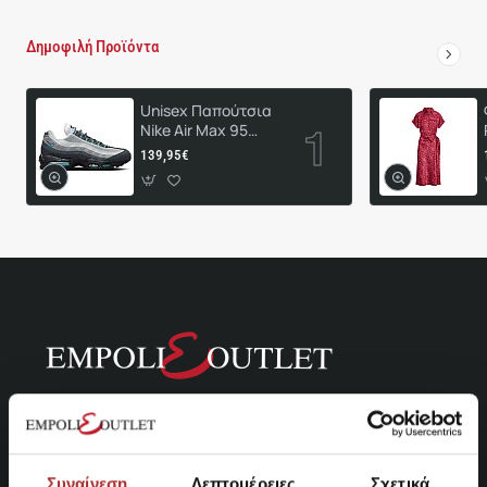
Δημοφιλή Προϊόντα
Unisex Παπούτσια
Nike Air Max 95
HM0622-003
139,95€
Συναίνεση
Λεπτομέρειες
Σχετικά