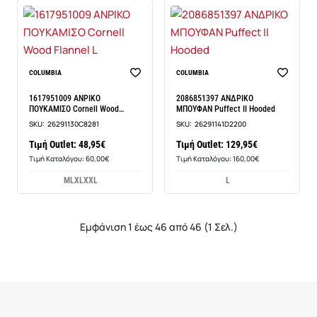
COLUMBIA
COLUMBIA
1617951009 ΑΝΡΙΚΟ
2086851397 ΑΝΔΡΙΚΟ
ΠΟΥΚΑΜΙΣΟ Cornell Wood
ΜΠΟΥΦΑΝ Puffect II Hooded
Flannel L
SKU:
26291130C8281
SKU:
26291141D2200
Τιμή Outlet: 48,95€
Τιμή Outlet: 129,95€
Τιμή Καταλόγου: 60,00€
Τιμή Καταλόγου: 160,00€
M
L
XL
XXL
L
Εμφάνιση 1 έως 46 από 46 (1 Σελ.)