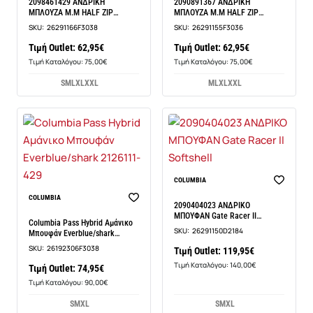
2098461429 ΑΝΔΡΙΚΗ
2090891367 ΑΝΔΡΙΚΗ
ΜΠΛΟΥΖΑ Μ.Μ HALF ZIP
ΜΠΛΟΥΖΑ Μ.Μ HALF ZIP
Helvetia I
Helvetia I
SKU:
26291166F3038
SKU:
26291155F3036
Τιμή Outlet: 62,95€
Τιμή Outlet: 62,95€
Τιμή Καταλόγου: 75,00€
Τιμή Καταλόγου: 75,00€
S
M
L
XL
XXL
M
L
XL
XXL
COLUMBIA
COLUMBIA
2090404023 ΑΝΔΡΙΚΟ
ΜΠΟΥΦΑΝ Gate Racer II
Columbia Pass Hybrid Αμάνικο
Softshell
SKU:
26291150D2184
Μπουφάν Everblue/shark
2126111-429
SKU:
26192306F3038
Τιμή Outlet: 119,95€
Τιμή Καταλόγου: 140,00€
Τιμή Outlet: 74,95€
Τιμή Καταλόγου: 90,00€
S
M
XL
S
M
XL