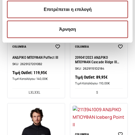
Επιτρέπεται η επιλογή
Άρνηση
COLUMBIA
COLUMBIA
ΑΝΔΡΙΚΟ ΜΠΟΥΦΑΝ Puffect III
2090412023 ΑΝΔΡΙΚΟ
ΜΠΟΥΦΑΝ Cascade Ridge III
SKU:
26291272010B2
Softs
SKU:
26291151D2184
Τιμή Outlet: 119,95€
Τιμή Outlet: 89,95€
Τιμή Καταλόγου: 140,00€
Τιμή Καταλόγου: 110,00€
L
XL
XXL
S
COLUMBIA