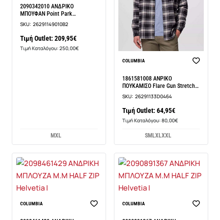
2090342010 ΑΝΔΡΙΚΟ
ΜΠΟΥΦΑΝ Point Park
Interchange
SKU:
26291149010B2
Τιμή Outlet: 209,95€
Τιμή Καταλόγου: 250,00€
COLUMBIA
1861581008 ΑΝΡΙΚΟ
ΠΟΥΚΑΜΙΣΟ Flare Gun Stretch
Flan
SKU:
26291133D0464
Τιμή Outlet: 64,95€
Τιμή Καταλόγου: 80,00€
M
XL
S
M
L
XL
XXL
COLUMBIA
COLUMBIA