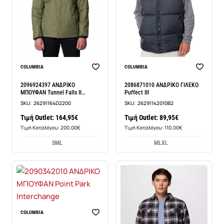
COLUMBIA
COLUMBIA
2096924397 ΑΝΔΡΙΚΟ
2086871010 ΑΝΔΡΙΚΟ ΓΙΛΕΚΟ
ΜΠΟΥΦΑΝ Tunnel Falls II
Puffect III
Interch
SKU:
26291164D2200
SKU:
26291142010B2
Τιμή Outlet: 164,95€
Τιμή Outlet: 89,95€
Τιμή Καταλόγου: 200,00€
Τιμή Καταλόγου: 110,00€
S
M
L
M
L
XL
COLUMBIA