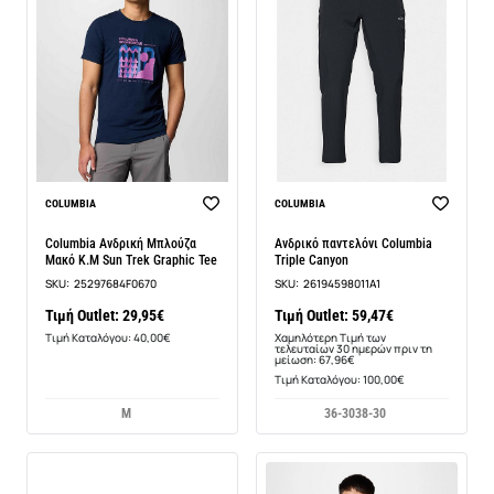
-13%
COLUMBIA
COLUMBIA
Columbia Ανδρική Μπλούζα
Ανδρικό παντελόνι Columbia
Μακό Κ.Μ Sun Trek Graphic Tee
Triple Canyon
SKU:
25297684F0670
SKU:
26194598011A1
Τιμή Outlet: 29,95€
Τιμή Outlet: 59,47€
Τιμή Καταλόγου: 40,00€
Χαμηλότερη Τιμή των
τελευταίων 30 ημερών πριν τη
μείωση: 67,96€
Τιμή Καταλόγου: 100,00€
M
36-30
38-30