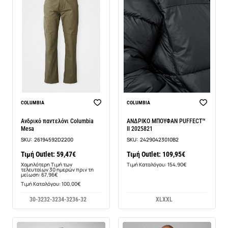
-13%
COLUMBIA
COLUMBIA
Ανδρικό παντελόνι Columbia
ΑΝΔΡΙΚΟ ΜΠΟΥΦΑΝ PUFFECT™
Mesa
II 2025821
SKU:
26194592D2200
SKU:
24290423010B2
Τιμή Outlet: 59,47€
Τιμή Outlet: 109,95€
Χαμηλότερη Τιμή των
Τιμή Καταλόγου: 154,90€
τελευταίων 30 ημερών πριν τη
μείωση: 67,96€
Τιμή Καταλόγου: 100,00€
30-32
32-32
34-32
36-32
XL
XXL