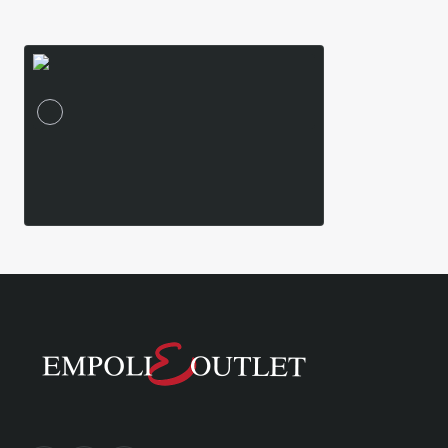
Είδατε Πρόσφατα
Δημοφιλή Προϊόντα
Patrizia Pepe 2C1619A589 2C1619A589
Camicia/Top Πουκάμισο Γυναικ
80,47€