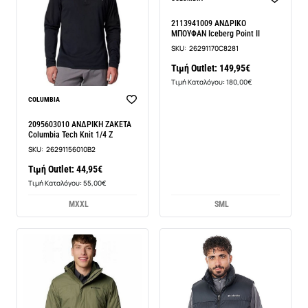
2113941009 ΑΝΔΡΙΚΟ
ΜΠΟΥΦΑΝ Iceberg Point II
SKU:
26291170C8281
Τιμή Outlet: 149,95€
Τιμή Καταλόγου: 180,00€
COLUMBIA
2095603010 ΑΝΔΡΙΚΗ ΖΑΚΕΤΑ
Columbia Tech Knit 1/4 Z
SKU:
26291156010B2
Τιμή Outlet: 44,95€
Τιμή Καταλόγου: 55,00€
M
XXL
S
M
L