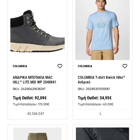
COLUMBIA
COLUMBIA
ΑΝΔΡΙΚΑ ΜΠΟΤΑΚΙΑ MAC
COLUMBIA T-shirt Kwick Hike™
HILL™ LITE MID WP 2048841
Ανδρικό
SKU:
24290429C8297
SKU:
25295307D9387
Τιμή Outlet: 92,09€
Τιμή Outlet: 34,95€
Τιμή Καταλόγου: 170,00€
Τιμή Καταλόγου: 40,00€
42.5
44.5
47
L