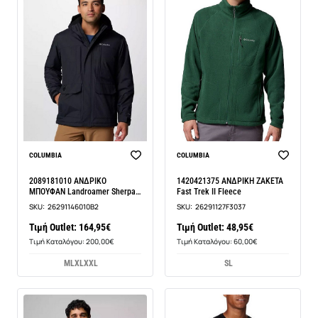
COLUMBIA
COLUMBIA
2089181010 ΑΝΔΡΙΚΟ
1420421375 ΑΝΔΡΙΚΗ ΖΑΚΕΤΑ
ΜΠΟΥΦΑΝ Landroamer Sherpa
Fast Trek II Fleece
Lined
SKU:
26291146010B2
SKU:
26291127F3037
Τιμή Outlet: 164,95€
Τιμή Outlet: 48,95€
Τιμή Καταλόγου: 200,00€
Τιμή Καταλόγου: 60,00€
M
L
XL
XXL
S
L