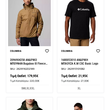
COLUMBIA
COLUMBIA
2096904258 ΑΝΔΡΙΚΟ
1680053010 ΑΝΔΡΙΚΗ
ΜΠΟΥΦΑΝ Bugaboo III Fleece
ΜΠΛΟΥΖΑ Κ.Μ CSC Basic Logο
Inte
SKU:
26291162D2189
SKU:
26291131010B2
Τιμή Outlet: 179,95€
Τιμή Outlet: 21,95€
Τιμή Καταλόγου: 220,00€
Τιμή Καταλόγου: 27,00€
S
M
L
XL
XXL
XL