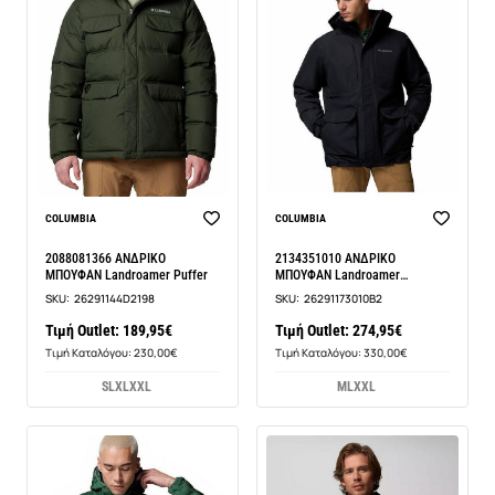
COLUMBIA
COLUMBIA
2088081366 ΑΝΔΡΙΚΟ
2134351010 ΑΝΔΡΙΚΟ
ΜΠΟΥΦΑΝ Landroamer Puffer
ΜΠΟΥΦΑΝ Landroamer
Interchange
SKU:
26291144D2198
SKU:
26291173010B2
Τιμή Outlet: 189,95€
Τιμή Outlet: 274,95€
Τιμή Καταλόγου: 230,00€
Τιμή Καταλόγου: 330,00€
S
L
XL
XXL
M
L
XXL