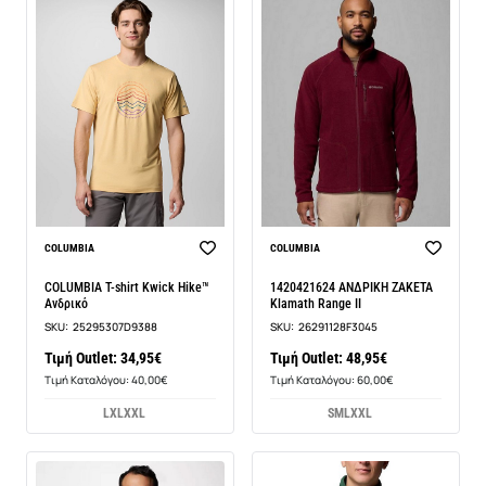
COLUMBIA
COLUMBIA
COLUMBIA T-shirt Kwick Hike™
1420421624 ΑΝΔΡΙΚΗ ΖΑΚΕΤΑ
Ανδρικό
Klamath Range II
SKU:
25295307D9388
SKU:
26291128F3045
Τιμή Outlet: 34,95€
Τιμή Outlet: 48,95€
Τιμή Καταλόγου: 40,00€
Τιμή Καταλόγου: 60,00€
L
XL
XXL
S
M
L
XXL