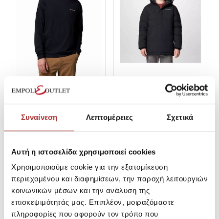
COLUMBIA
COLUMBIA
2013545007 ΑΝΔΡΙΚΗ
Columbia Ανδρικό Μπουφάν
ΜΠΛΟΥΖΑ Μ.Μ CSC Seasonal
Aldercrest II Down Parka
Συναίνεση
Λεπτομέρειες
Σχετικά
Logo L
SKU:
26291137F3030
SKU:
25297690010B2
Τιμή Outlet: 29,95€
Τιμή Outlet: 249,95€
Τιμή Καταλόγου: 38,00€
Τιμή Καταλόγου: 300,00€
Αυτή η ιστοσελίδα χρησιμοποιεί cookies
M
XL
XXL
Χρησιμοποιούμε cookie για την εξατομίκευση
περιεχομένου και διαφημίσεων, την παροχή λειτουργιών
κοινωνικών μέσων και την ανάλυση της
επισκεψιμότητάς μας. Επιπλέον, μοιραζόμαστε
πληροφορίες που αφορούν τον τρόπο που