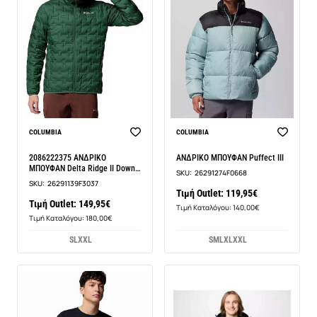
COLUMBIA
COLUMBIA
2086222375 ΑΝΔΡΙΚΟ
ΑΝΔΡΙΚΟ ΜΠΟΥΦΑΝ Puffect III
ΜΠΟΥΦΑΝ Delta Ridge II Down
SKU:
26291274F0668
Hoo
SKU:
26291139F3037
Τιμή Outlet: 119,95€
Τιμή Outlet: 149,95€
Τιμή Καταλόγου: 140,00€
Τιμή Καταλόγου: 180,00€
S
L
XXL
S
M
L
XL
XXL