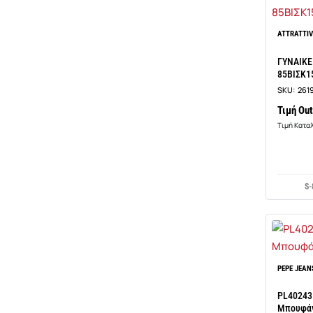
ATTRATTI
ΓΥΝΑΙΚ
85ΒΙΣΚ1
SKU:
261
Τιμή Out
Τιμή Κατα
S-
PEPE JEAN
PL40243
Μπουφά