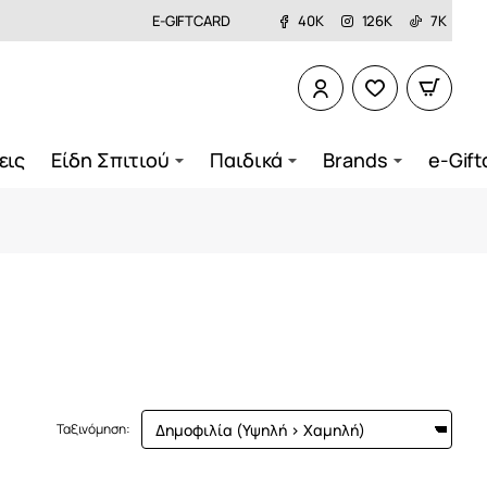
E-GIFTCARD
40K
126K
7K
εις
Είδη Σπιτιού
Παιδικά
Brands
e-Gift
Ταξινόμηση: