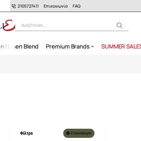
2105727411
Επικοινωνία
FAQ
Αναζήτηση...
n | Linen Blend
Premium Brands
SUMMER SALE
Επαναφορά
Φίλτρα