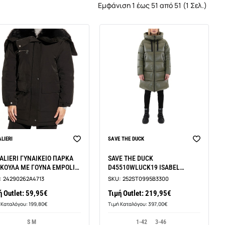
Εμφάνιση 1 έως 51 από 51 (1 Σελ.)
LIERI
SAVE THE DUCK
ALIERI ΓΥΝΑΙΚΕΙΟ ΠΑΡΚΑ
SAVE THE DUCK
ΚΟΥΛΑ ΜΕ ΓΟΥΝΑ EMPOLI
D45510WLUCK19 ISABEL
LECTION LA609
ΓΥΝΑΙΚΕΙΟ ΠΑΛΤΟ
:
24290262A4713
SKU:
252ST0995B3300
ή Outlet: 59,95€
Τιμή Outlet: 219,95€
 Καταλόγου: 199,80€
Τιμή Καταλόγου: 397,00€
S M
1-42
3-46