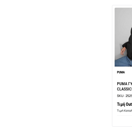
PUMA
PUMA Γ
CLASSIC
SKU:
252
Τιμή Out
Τιμή Καταλ