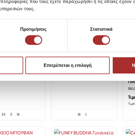
 πληροφορίες που τους έχετε παραχωρήσει ή τις οποίες έχουν σ
υπηρεσιών τους.
ONLY
Προτιμήσεις
Στατιστικά
ONLY Γυναικείο Jacket για Κάθε
Περίσταση
RI Μπουφάν Μακρύ με
SKU:
25291559R4967
α Εμπριμέ K732
95344A4712
Τιμή Outlet: 71,95€
Τιμή Καταλόγου: 79,99€
let: 44,95€
ONL
Επιτρέπεται η επιλογή
Ν
λόγου: 89,90€
ONL
Γυν
SKU
Τιμ
Τιμή
XS
S
M
M
L