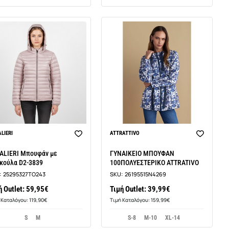
LIERI
ATTRATTIVO
ALIERI Μπουφάν με
ΓΥΝΑΙΚΕΙΟ ΜΠΟΥΦΑΝ
κούλα D2-3839
100ΠΟΛΥΕΣΤΕΡΙΚΟ ATTRATIVO
:
25295327TO243
SKU:
26195515N4269
ή Outlet: 59,95€
Τιμή Outlet: 39,99€
 Καταλόγου: 119,90€
Τιμή Καταλόγου: 159,99€
S
M
S-8
M-10
XL-14