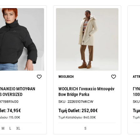
WOOLRICH
ATT
BEST SELLER
ΥΝΑΙΚΕΙΟ ΜΠΟΥΦΑΝ
WOOLRICH Γυναικείο Μπουφάν
ΓΥΝ
S OVERSIZED
Bow Bridge Parka
100
97198R1400
SKU:
22265107MKCW
SKU
let: 74,95€
Τιμή Outlet: 252,00€
Τιμ
όγου: 115,00€
Τιμή Καταλόγου: 840,00€
Τιμή
M
L
XL
S