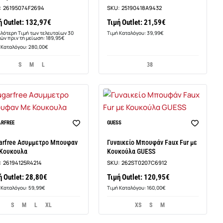
:
26195074F2694
SKU:
25190418A9432
ή Outlet: 132,97€
Τιμή Outlet: 21,59€
λότερη Τιμή των τελευταίων 30
Τιμή Καταλόγου: 39,99€
ών πριν τη μείωση: 189,95€
 Καταλόγου: 280,00€
S
M
L
38
Νέο
ARFREE
GUESS
arfree Ασυμμετρο Μπουφαν
Γυναικείο Μπουφάν Faux Fur με
Κουκουλα
Κουκούλα GUESS
:
26194125R4214
SKU:
262ST0207C6912
ή Outlet: 28,80€
Τιμή Outlet: 120,95€
 Καταλόγου: 59,99€
Τιμή Καταλόγου: 160,00€
S
M
L
XL
XS
S
M