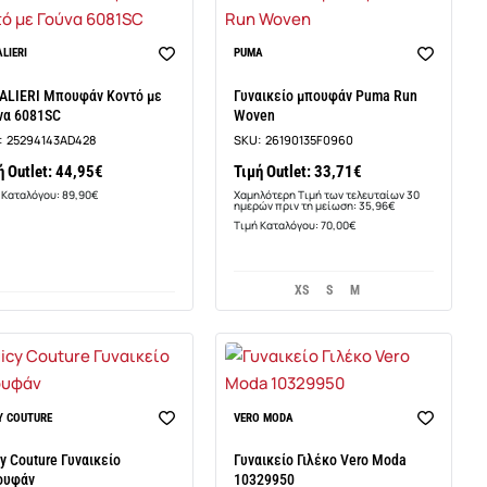
-6%
LIERI
PUMA
ALIERI Μπουφάν Κοντό με
Γυναικείο μπουφάν Puma Run
να 6081SC
Woven
:
25294143AD428
SKU:
26190135F0960
ή Outlet: 44,95€
Τιμή Outlet: 33,71€
 Καταλόγου: 89,90€
Χαμηλότερη Τιμή των τελευταίων 30
ημερών πριν τη μείωση: 35,96€
Τιμή Καταλόγου: 70,00€
XS
S
M
-30%
Y COUTURE
VERO MODA
cy Couture Γυναικείο
Γυναικείο Γιλέκο Vero Moda
ουφάν
10329950