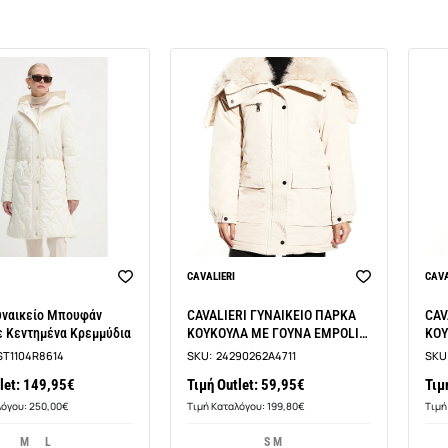
CAVALIERI
CAVA
BEST SELLER
υναικείο Μπουφάν
CAVALIERI ΓΥΝΑΙΚΕΙΟ ΠΑΡΚΑ
CAV
ε Κεντημένα Κρεμμύδια
ΚΟΥΚΟΥΛΑ ΜΕ ΓΟΥΝΑ EMPOLI
ΚΟΥ
COLLECTION LA609
COL
ST1104R8614
SKU:
24290262A4711
SKU
let: 149,95€
Τιμή Outlet: 59,95€
Τιμ
λόγου: 250,00€
Τιμή Καταλόγου: 199,80€
Τιμή
M
L
S M