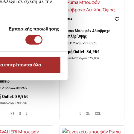
υλλέξει σε σχέση με την
PUMA
Εμπορικής προώθησης
Puma Μπουφάν Αδιάβροχο
Διπλής Όψης
SKU:
25298291F0935
Τιμή Outlet: 84,95€
Τιμή Καταλόγου: 135,00€
Y
α επιτρέπονται όλα
Y Μπουφάν Jean Κόκκινο
αικείο
:
25295443B2245
ή Outlet: 89,95€
 Καταλόγου: 99,99€
XS
S
L
L
XL
XXL