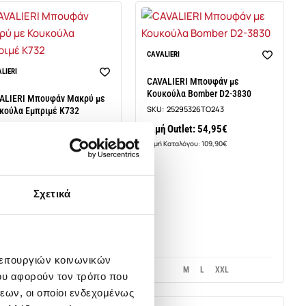
CAVALIERI
LIERI
CAVALIERI Μπουφάν με
Κουκούλα Bomber D2-3830
ALIERI Μπουφάν Μακρύ με
SKU:
25295326TO243
κούλα Εμπριμέ K732
:
25295344A4713
Τιμή Outlet: 54,95€
Τιμή Καταλόγου: 109,90€
ή Outlet: 44,95€
 Καταλόγου: 89,90€
Σχετικά
λειτουργιών κοινωνικών
XS
S
M
L
XXL
ου αφορούν τον τρόπο που
εων, οι οποίοι ενδεχομένως