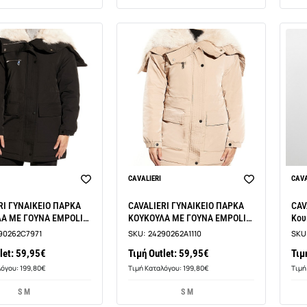
CAVALIERI
CAVA
RI ΓΥΝΑΙΚΕΙΟ ΠΑΡΚΑ
CAVALIERI ΓΥΝΑΙΚΕΙΟ ΠΑΡΚΑ
CAV
Α ΜΕ ΓΟΥΝΑ EMPOLI
ΚΟΥΚΟΥΛΑ ΜΕ ΓΟΥΝΑ EMPOLI
Κου
ION LA609
COLLECTION LA609
90262C7971
SKU:
24290262A1110
SKU
let: 59,95€
Τιμή Outlet: 59,95€
Τιμ
λόγου: 199,80€
Τιμή Καταλόγου: 199,80€
Τιμή
S M
S M