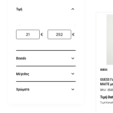
Τιμή
€
€
Brands
GUESS
Μέγεθος
GUESS Γ
MAITE μ
Χρώματα
SKU:
252
Τιμή Out
Τιμή Κατα