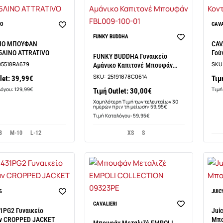
VO
CAVA
-50%
FUNKY BUDDHA
ΕΙΟ ΜΠΟΥΦΑΝ
CAV
5ΛΙΝΟ ATTRATIVO
Γού
FUNKY BUDDHA Γυναικείο
95518RA679
SKU
Αμάνικο Καπιτονέ Μπουφάν
FBL009-100-01
SKU:
25191878C0614
let: 39,99€
Τιμ
λόγου: 129,99€
Τιμή
Τιμή Outlet: 30,00€
Χαμηλότερη Τιμή των τελευταίων 30
ημερών πριν τη μείωση: 59,95€
Τιμή Καταλόγου: 59,95€
8
M-10
L-12
XS
S
S
JUIC
CAVALIERI
1PG2 Γυναικείο
Jui
ν CROPPED JACKET
Μπ