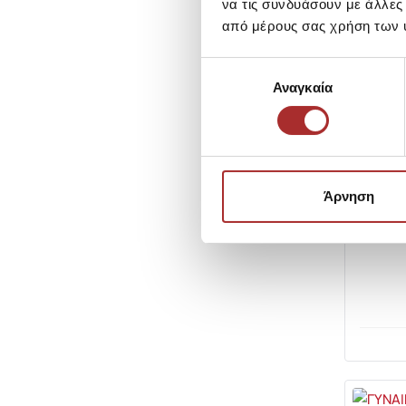
να τις συνδυάσουν με άλλες
από μέρους σας χρήση των 
Επιλογή
CAVALIERI
Αναγκαία
συγκατάθεσης
CAVALIE
Κουκούλ
SKU:
252
Τιμή Out
Άρνηση
Τιμή Κατα