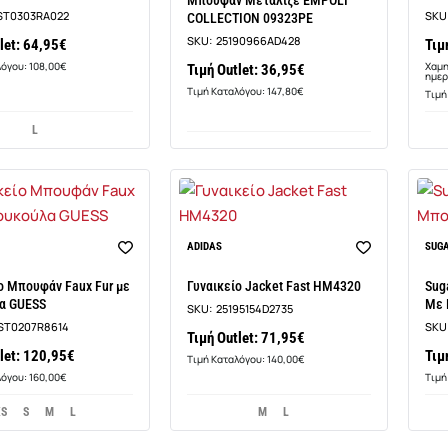
Μπουφάν Μεταλιζέ EMPOLI
ST0303RA022
SKU
COLLECTION 09323PE
SKU:
25190966AD428
let: 64,95€
Τιμ
λόγου: 108,00€
Χαμη
Τιμή Outlet: 36,95€
ημερ
Τιμή Καταλόγου: 147,80€
Τιμή
L
Νέο
ADIDAS
SUG
ο Μπουφάν Faux Fur με
Γυναικείο Jacket Fast HM4320
Sug
α GUESS
Με 
SKU:
25195154D2735
ST0207R8614
SKU
Τιμή Outlet: 71,95€
let: 120,95€
Τιμ
Τιμή Καταλόγου: 140,00€
λόγου: 160,00€
Τιμή
XS
S
M
L
M
L