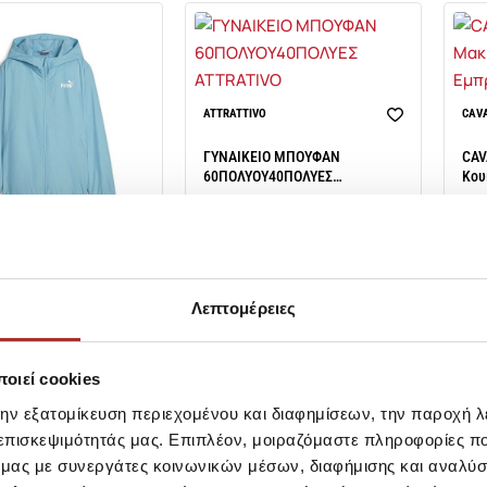
ATTRATTIVO
CAVA
ΓΥΝΑΙΚΕΙΟ ΜΠΟΥΦΑΝ
CAV
60ΠΟΛΥΟΥ40ΠΟΛΥΕΣ
Κου
ATTRATIVO
SKU:
26195517R0032
SKU
Τιμή Outlet: 39,99€
Τιμ
BEST SELLER
Τιμή Καταλόγου: 99,99€
Τιμή
ΝΑΙΚΕΙΟ
Λεπτομέρειες
ΕΜΙΚΟ ΜΠΟΥΦΑΝ ESS
97236A1783
let: 44,95€
οιεί cookies
λόγου: 65,00€
την εξατομίκευση περιεχομένου και διαφημίσεων, την παροχή 
S
M
S-8
L-12
 επισκεψιμότητάς μας. Επιπλέον, μοιραζόμαστε πληροφορίες π
ό μας με συνεργάτες κοινωνικών μέσων, διαφήμισης και αναλύσ