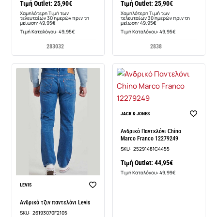
Τιμή Outlet: 25,90€
Τιμή Outlet: 25,90€
Χαμηλότερη Τιμή των
Χαμηλότερη Τιμή των
τελευταίων 30 ημερών πριν τη
τελευταίων 30 ημερών πριν τη
μείωση: 49,95€
μείωση: 49,95€
Τιμή Καταλόγου: 49,95€
Τιμή Καταλόγου: 49,95€
28
30
32
28
38
JACK & JONES
Ανδρικό Παντελόνι Chino
Marco Franco 12279249
SKU:
25291481C4455
Τιμή Outlet: 44,95€
Τιμή Καταλόγου: 49,99€
-30%
LEVIS
Ανδρικό τζιν παντελόνι Levis
SKU:
26193070F2105