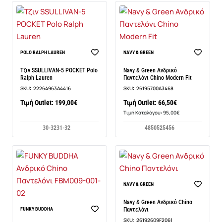
POLO RALPH LAUREN
NAVY & GREEN
Τζιν SSULLIVAN-5 POCKET Polo
Navy & Green Ανδρικό
Ralph Lauren
Παντελόνι Chino Modern Fit
SKU:
22264963A4416
SKU:
26195700A3468
Τιμή Outlet: 199,00€
Τιμή Outlet: 66,50€
Τιμή Καταλόγου: 95,00€
30-32
31-32
48
50
52
54
56
NAVY & GREEN
Navy & Green Ανδρικό Chino
-48%
FUNKY BUDDHA
Παντελόνι
SKU:
26192609F2061