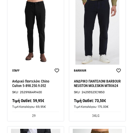
BEST SELLER
BEST SELLER
STAFF
BARBOUR
Ανδρικό Παντελόνι Chino
ΑΝΔΡΙΚΟ ΠΑΝΤΕΛΟΝΙ BARBOUR
Culton 5-898.250.9.052
NEUSTON MOLESKIN MTR0624
SKU:
25291664R1400
SKU:
24293523C1850
Τιμή Outlet: 59,95€
Τιμή Outlet: 73,50€
Τιμή Καταλόγου: 69,95€
Τιμή Καταλόγου: 175,00€
29
34LG