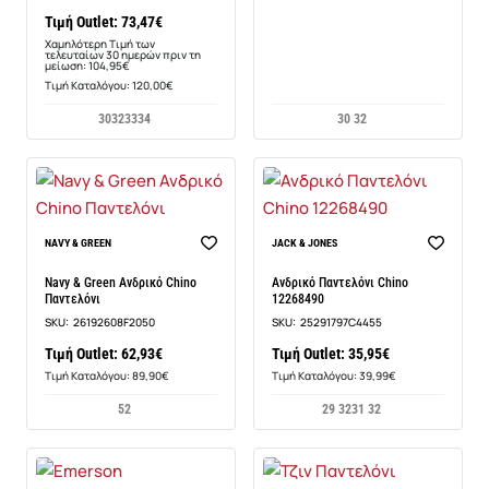
Τιμή Outlet: 73,47€
Χαμηλότερη Τιμή των
τελευταίων 30 ημερών πριν τη
μείωση: 104,95€
Τιμή Καταλόγου: 120,00€
3032
3334
30 32
BEST SELLER
NAVY & GREEN
JACK & JONES
Navy & Green Ανδρικό Chino
Ανδρικό Παντελόνι Chino
Παντελόνι
12268490
SKU:
26192608F2050
SKU:
25291797C4455
Τιμή Outlet: 62,93€
Τιμή Outlet: 35,95€
Τιμή Καταλόγου: 89,90€
Τιμή Καταλόγου: 39,99€
52
29 32
31 32