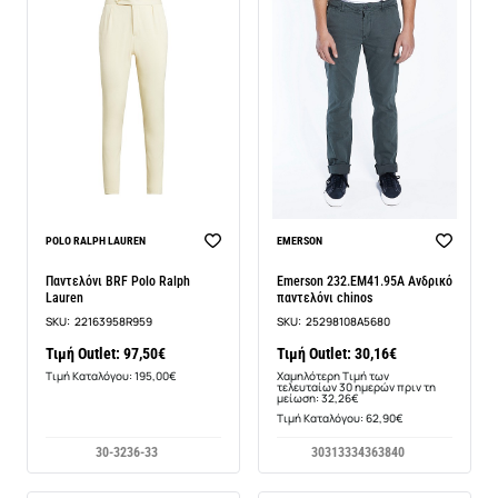
-7%
POLO RALPH LAUREN
EMERSON
Παντελόνι BRF Polo Ralph
Emerson 232.EM41.95A Ανδρικό
Lauren
παντελόνι chinos
SKU:
22163958R959
SKU:
25298108A5680
Τιμή Outlet: 97,50€
Τιμή Outlet: 30,16€
Τιμή Καταλόγου: 195,00€
Χαμηλότερη Τιμή των
τελευταίων 30 ημερών πριν τη
μείωση: 32,26€
Τιμή Καταλόγου: 62,90€
30-32
36-33
30
31
33
34
36
38
40