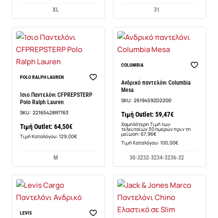
XL
31
-13%
COLUMBIA
POLO RALPH LAUREN
Ανδρικό παντελόνι Columbia
Mesa
Ίσιο Παντελόνι CFPREPSTERP
SKU:
26194592D2200
Polo Ralph Lauren
SKU:
22165428R7763
Τιμή Outlet: 59,47€
Χαμηλότερη Τιμή των
Τιμή Outlet: 64,50€
τελευταίων 30 ημερών πριν τη
μείωση: 67,96€
Τιμή Καταλόγου: 129,00€
Τιμή Καταλόγου: 100,00€
M
30-32
32-32
34-32
36-32
-13%
LEVIS