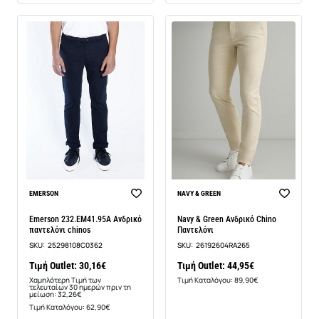
-7%
EMERSON
NAVY & GREEN
Emerson 232.EM41.95A Ανδρικό
Navy & Green Ανδρικό Chino
παντελόνι chinos
Παντελόνι
SKU:
25298108C0362
SKU:
26192604RA265
Τιμή Outlet: 30,16€
Τιμή Outlet: 44,95€
Χαμηλότερη Τιμή των
Τιμή Καταλόγου: 89,90€
τελευταίων 30 ημερών πριν τη
μείωση: 32,26€
Τιμή Καταλόγου: 62,90€