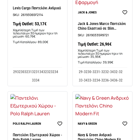
Levis Cargo Παντελόνι Ανδρικό
-25%
JACK & JONES
SKU:
26193065F2114
Τιμή Outlet: 53,17€
Jack & Jones Marco Παντελόνι
Chino Ελαστικό σε Slim
Χαμηλότερη Τιμή των
τελευταίων 30 ημερών πριν τη
Εφαρμογή
SKU:
26190335R9721
μείωση: 60,76€
Τιμή Καταλόγου: 89,00€
Τιμή Outlet: 26,96€
Χαμηλότερη Τιμή των
τελευταίων 30 ημερών πριν τη
μείωση: 35,95€
Τιμή Καταλόγου: 39,99€
2932
3032
3132
3134
3232
3234
29-32
30-32
31-32
32-34
32-32
3334
33-34
33-32
34-32
36-34
36-32
POLO RALPH LAUREN
NAVY & GREEN
Παντελόνι Εξωτερικού Χώρου -
Navy & Green Ανδρικό
Polo Ralph Lauren
Παντελόνι Chino Modern Fit