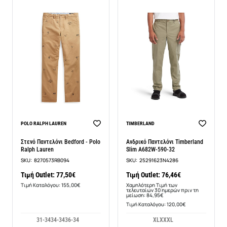
-10%
POLO RALPH LAUREN
TIMBERLAND
Στενό Παντελόνι Bedford - Polo
Ανδρικό Παντελόνι Timberland
Ralph Lauren
Slim A682W-590-32
SKU:
8270573RB094
SKU:
25291623N4286
Τιμή Outlet: 77,50€
Τιμή Outlet: 76,46€
Τιμή Καταλόγου: 155,00€
Χαμηλότερη Τιμή των
τελευταίων 30 ημερών πριν τη
μείωση: 84,95€
Τιμή Καταλόγου: 120,00€
31-34
34-34
36-34
XL
XXXL