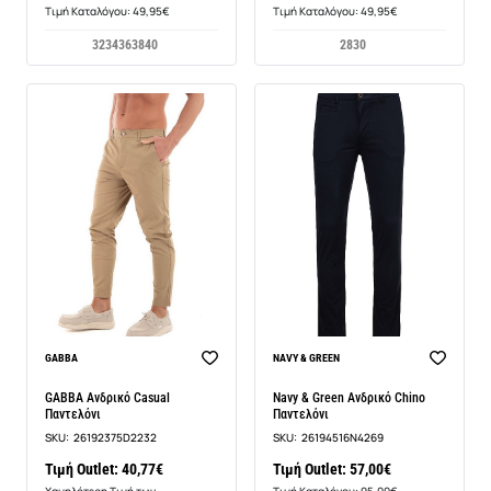
Τιμή Καταλόγου: 49,95€
Τιμή Καταλόγου: 49,95€
32
34
36
38
40
28
30
-14%
GABBA
NAVY & GREEN
GABBA Ανδρικό Casual
Navy & Green Ανδρικό Chino
Παντελόνι
Παντελόνι
SKU:
26192375D2232
SKU:
26194516N4269
Τιμή Outlet: 40,77€
Τιμή Outlet: 57,00€
Χαμηλότερη Τιμή των
Τιμή Καταλόγου: 95,00€