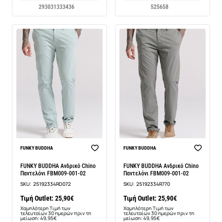
29
30
31
33
34
36
52
56
58
-48%
-48%
FUNKY BUDDHA
FUNKY BUDDHA
FUNKY BUDDHA Ανδρικό Chino
FUNKY BUDDHA Ανδρικό Chino
Παντελόνι FBM009-001-02
Παντελόνι FBM009-001-02
SKU:
25192334RD072
SKU:
25192334R770
Τιμή Outlet: 25,90€
Τιμή Outlet: 25,90€
Χαμηλότερη Τιμή των
Χαμηλότερη Τιμή των
τελευταίων 30 ημερών πριν τη
τελευταίων 30 ημερών πριν τη
μείωση: 49,95€
μείωση: 49,95€