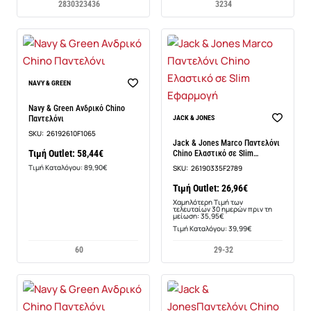
28
30
32
34
36
3234
NAVY & GREEN
Navy & Green Ανδρικό Chino
-25%
Παντελόνι
JACK & JONES
SKU:
26192610F1065
Jack & Jones Marco Παντελόνι
Τιμή Outlet: 58,44€
Chino Ελαστικό σε Slim
Εφαρμογή
Τιμή Καταλόγου: 89,90€
SKU:
26190335F2789
Τιμή Outlet: 26,96€
Χαμηλότερη Τιμή των
τελευταίων 30 ημερών πριν τη
μείωση: 35,95€
Τιμή Καταλόγου: 39,99€
60
29-32