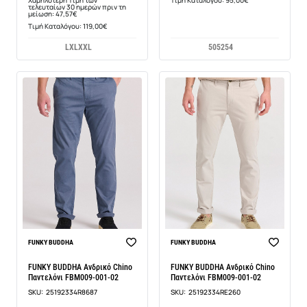
τελευταίων 30 ημερών πριν τη
μείωση: 47,57€
Τιμή Καταλόγου: 119,00€
L
XL
XXL
50
52
54
-48%
-48%
FUNKY BUDDHA
FUNKY BUDDHA
FUNKY BUDDHA Ανδρικό Chino
FUNKY BUDDHA Ανδρικό Chino
Παντελόνι FBM009-001-02
Παντελόνι FBM009-001-02
SKU:
25192334R8687
SKU:
25192334RE260