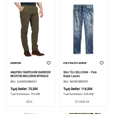
BARBOUR
POLO RALPH LAUREN
ΑΝΔΡΙΚΟ ΠΑΝΤΕΛΟΝΙ BARBOUR
Slim Τζιν SULLIVAN – Polo
NEUSTON MOLESKIN MTR0624
Ralph Lauren
SKU:
24293523B4547
SKU:
8270579R3333
Τιμή Outlet: 73,50€
Τιμή Outlet: 114,50€
Τιμή Καταλόγου: 175,00€
Τιμή Καταλόγου: 229,00€
32LG
33-34
34-34