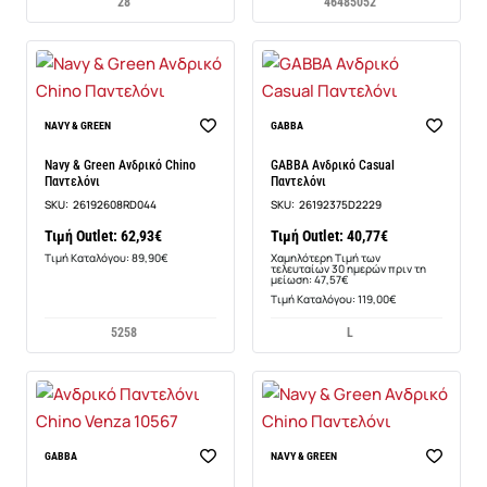
28
46
48
50
52
-14%
NAVY & GREEN
GABBA
Navy & Green Ανδρικό Chino
GABBA Ανδρικό Casual
Παντελόνι
Παντελόνι
SKU:
26192608RD044
SKU:
26192375D2229
Τιμή Outlet: 62,93€
Τιμή Outlet: 40,77€
Τιμή Καταλόγου: 89,90€
Χαμηλότερη Τιμή των
τελευταίων 30 ημερών πριν τη
μείωση: 47,57€
Τιμή Καταλόγου: 119,00€
52
58
L
GABBA
NAVY & GREEN