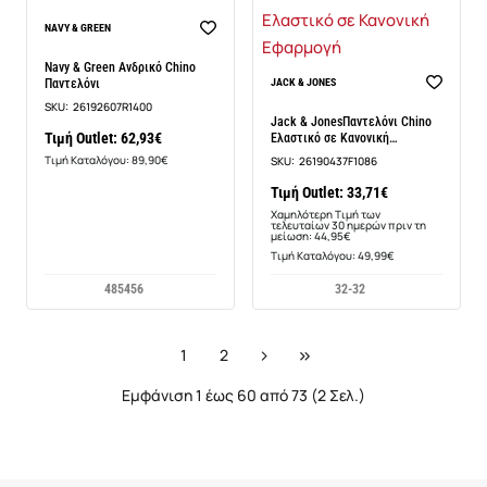
NAVY & GREEN
Navy & Green Ανδρικό Chino
-25%
Παντελόνι
JACK & JONES
SKU:
26192607R1400
Jack & JonesΠαντελόνι Chino
Τιμή Outlet: 62,93€
Ελαστικό σε Κανονική
Εφαρμογή
Τιμή Καταλόγου: 89,90€
SKU:
26190437F1086
Τιμή Outlet: 33,71€
Χαμηλότερη Τιμή των
τελευταίων 30 ημερών πριν τη
μείωση: 44,95€
Τιμή Καταλόγου: 49,99€
48
54
56
32-32
1
2
Εμφάνιση 1 έως 60 από 73 (2 Σελ.)