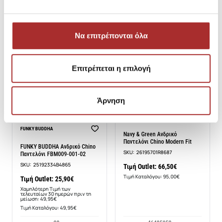
SKU:
21263072RB079
Τιμή Outlet: 59,47€
Χαμηλότερη Τιμή των
Τιμή Outlet: 349,00€
τελευταίων 30 ημερών πριν τη
μείωση: 67,96€
Τιμή Καταλόγου: 100,00€
Να επιτρέπονται όλα
4
36-30
38-30
Επιτρέπεται η επιλογή
Άρνηση
NAVY & GREEN
-48%
FUNKY BUDDHA
Navy & Green Ανδρικό
Παντελόνι Chino Modern Fit
FUNKY BUDDHA Ανδρικό Chino
SKU:
26195701R8687
Παντελόνι FBM009-001-02
SKU:
25192334B4865
Τιμή Outlet: 66,50€
Τιμή Καταλόγου: 95,00€
Τιμή Outlet: 25,90€
Χαμηλότερη Τιμή των
τελευταίων 30 ημερών πριν τη
μείωση: 49,95€
Τιμή Καταλόγου: 49,95€