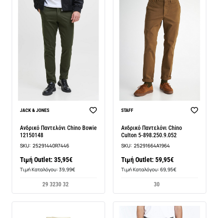
BEST SELLER
JACK & JONES
STAFF
Ανδρικό Παντελόνι Chino Bowie
Ανδρικό Παντελόνι Chino
12150148
Culton 5-898.250.9.052
SKU:
25291440R7446
SKU:
25291664A1964
Τιμή Outlet: 35,95€
Τιμή Outlet: 59,95€
Τιμή Καταλόγου: 39,99€
Τιμή Καταλόγου: 69,95€
29 32
30 32
30