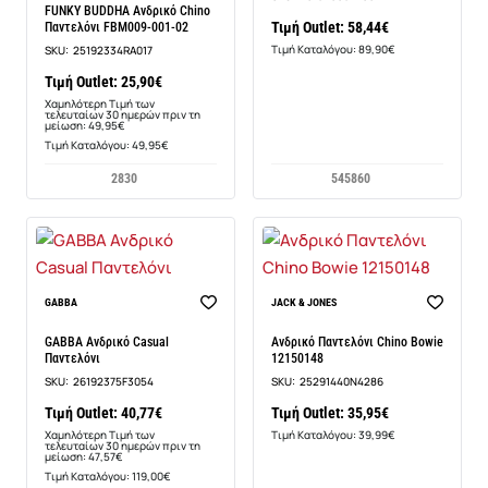
FUNKY BUDDHA Ανδρικό Chino
Τιμή Outlet: 58,44€
Παντελόνι FBM009-001-02
Τιμή Καταλόγου: 89,90€
SKU:
25192334RA017
Τιμή Outlet: 25,90€
Χαμηλότερη Τιμή των
τελευταίων 30 ημερών πριν τη
μείωση: 49,95€
Τιμή Καταλόγου: 49,95€
28
30
54
58
60
-14%
GABBA
JACK & JONES
GABBA Ανδρικό Casual
Ανδρικό Παντελόνι Chino Bowie
Παντελόνι
12150148
SKU:
26192375F3054
SKU:
25291440N4286
Τιμή Outlet: 40,77€
Τιμή Outlet: 35,95€
Χαμηλότερη Τιμή των
Τιμή Καταλόγου: 39,99€
τελευταίων 30 ημερών πριν τη
μείωση: 47,57€
Τιμή Καταλόγου: 119,00€