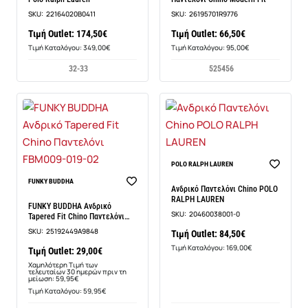
SKU:
22164020B0411
SKU:
26195701R9776
Τιμή Outlet: 174,50€
Τιμή Outlet: 66,50€
Τιμή Καταλόγου: 349,00€
Τιμή Καταλόγου: 95,00€
32-33
52
54
56
POLO RALPH LAUREN
-52%
FUNKY BUDDHA
Ανδρικό Παντελόνι Chino POLO
RALPH LAUREN
FUNKY BUDDHA Ανδρικό
SKU:
20460038001-0
Tapered Fit Chino Παντελόνι
FBM009-019-02
SKU:
25192449A9848
Τιμή Outlet: 84,50€
Τιμή Καταλόγου: 169,00€
Τιμή Outlet: 29,00€
Χαμηλότερη Τιμή των
τελευταίων 30 ημερών πριν τη
μείωση: 59,95€
Τιμή Καταλόγου: 59,95€