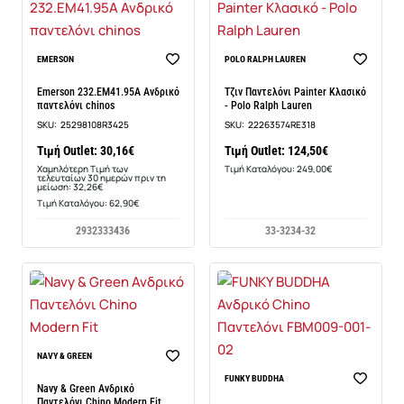
-7%
EMERSON
POLO RALPH LAUREN
Emerson 232.EM41.95A Ανδρικό
Τζιν Παντελόνι Painter Κλασικό
παντελόνι chinos
- Polo Ralph Lauren
SKU:
25298108R3425
SKU:
22263574RE318
Τιμή Outlet: 30,16€
Τιμή Outlet: 124,50€
Χαμηλότερη Τιμή των
Τιμή Καταλόγου: 249,00€
τελευταίων 30 ημερών πριν τη
μείωση: 32,26€
Τιμή Καταλόγου: 62,90€
29
32
33
34
36
33-32
34-32
NAVY & GREEN
-48%
FUNKY BUDDHA
Navy & Green Ανδρικό
Παντελόνι Chino Modern Fit