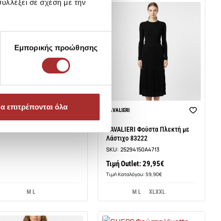
υλλέξει σε σχέση με την
LIERI
Εμπορικής προώθησης
ALIERI Φούστα Πλεκτή
78
:
25294151TO088
ή Outlet: 34,95€
 Καταλόγου: 69,90€
α επιτρέπονται όλα
CAVALIERI
CAVALIERI Φούστα Πλεκτή με
Λάστιχο 83222
SKU:
25294150A4713
Τιμή Outlet: 29,95€
Τιμή Καταλόγου: 59,90€
M L
M L
XLXXL