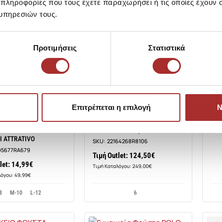
 πληροφορίες που τους έχετε παραχωρήσει ή τις οποίες έχουν σ
υπηρεσιών τους.
CAVA
Προτιμήσεις
Στατιστικά
CAV
832
SKU
Τιμ
Τιμή
Επιτρέπεται η επιλογή
Ν
VO
POLO RALPH LAUREN
ΙΟ ΦΟΥΣΤΑ 100%
Φούστα Polo Ralph Lauren
 ATTRATIVO
SKU:
22164268R8106
95677RA679
Τιμή Outlet: 124,50€
let: 14,99€
Τιμή Καταλόγου: 249,00€
λόγου: 49,99€
8
M-10
L-12
6