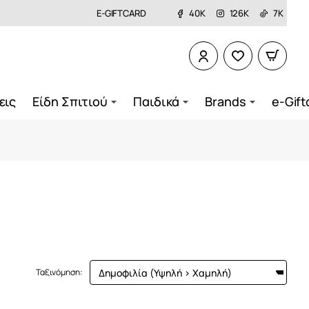
E-GIFTCARD
40K
126K
7K
εις
Είδη Σπιτιού
Παιδικά
Brands
e-Gift
Ταξινόμηση: