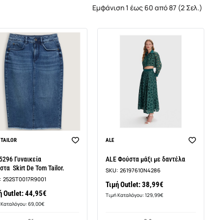
Εμφάνιση 1 έως 60 από 87 (2 Σελ.)
TAILOR
ALE
5296 Γυναικεία
ALE Φούστα μάξι με δαντέλα
τα Skirt De Tom Tailor.
SKU:
26197610N4286
:
252ST0017R9001
Τιμή Outlet: 38,99€
ή Outlet: 44,95€
Τιμή Καταλόγου: 129,99€
 Καταλόγου: 69,00€