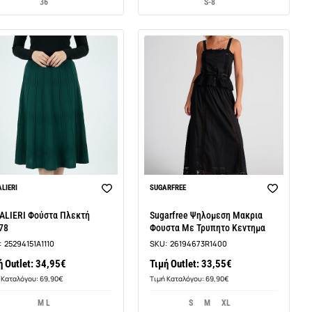
36
S-8
LIERI
SUGARFREE
ALIERI Φούστα Πλεκτή
Sugarfree Ψηλομεση Μακρια
78
Φουστα Με Τρυπητο Κεντημα
:
25294151A1110
SKU:
26194673R1400
ή Outlet: 34,95€
Τιμή Outlet: 33,55€
 Καταλόγου: 69,90€
Τιμή Καταλόγου: 69,90€
M L
S
M
XL