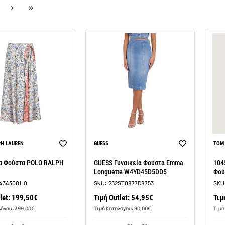
PH LAUREN
GUESS
TOM 
ία Φούστα POLO RALPH
GUESS Γυναικεία Φούστα Emma
104
Longuette W4YD45D5DD5
Φούσ
4343001-0
SKU:
252ST0877D8753
SKU
let: 199,50€
Τιμή Outlet: 54,95€
Τιμ
λόγου: 399,00€
Τιμή Καταλόγου: 90,00€
Τιμή