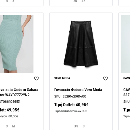
4
8
26
27
VERO MODA
CAVA
ναικεία Φούστα Sahara
Γυναικεία Φούστα Vero Moda
CAV
ater W4YD77Z2YN2
832
SKU:
25291420R1400
ST0881C5653
SKU
Τιμή Outlet: 40,95€
let: 49,95€
Τιμ
Τιμή Καταλόγου: 44,99€
λόγου: 80,00€
Τιμή
S
M
XS
S