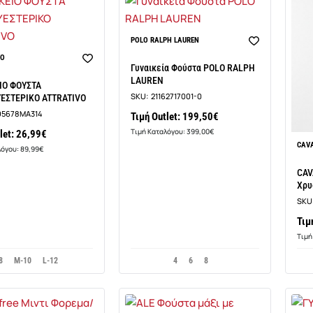
POLO RALPH LAUREN
VO
Γυναικεία Φούστα POLO RALPH
LAUREN
ΙΟ ΦΟΥΣΤΑ
SKU:
21162717001-0
ΕΣΤΕΡΙΚΟ ATTRATIVO
95678MA314
Τιμή Outlet: 199,50€
Τιμή Καταλόγου: 399,00€
let: 26,99€
CAVA
λόγου: 89,99€
CAV
Χρυ
SKU
Τιμ
Τιμή
8
M-10
L-12
4
6
8