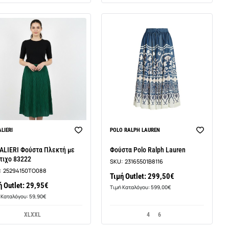
LIERI
POLO RALPH LAUREN
ALIERI Φούστα Πλεκτή με
Φούστα Polo Ralph Lauren
τιχο 83222
SKU:
23165501B8116
:
25294150TO088
Τιμή Outlet: 299,50€
ή Outlet: 29,95€
Τιμή Καταλόγου: 599,00€
 Καταλόγου: 59,90€
XLXXL
4
6