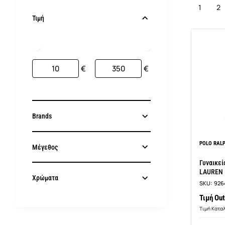
1
2
Τιμή
€
€
Brands
POLO RAL
Μέγεθος
Γυναικε
LAUREN
Χρώματα
SKU:
926
Τιμή Out
Τιμή Κατα