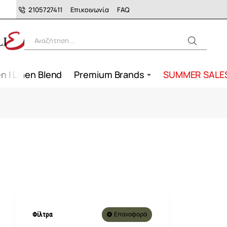
2105727411
Επικοινωνία
FAQ
Αναζήτηση...
n | Linen Blend
Premium Brands
SUMMER SALE
Επαναφορά
Φίλτρα