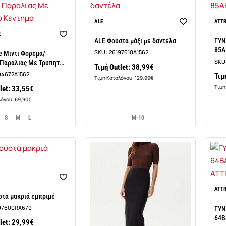
ALE
ATT
E
ALE Φούστα μάξι με δαντέλα
ΓΥΝ
85Α
SKU:
26197610A1562
e Μιντι Φορεμα/
SKU
 Παραλιας Με Τρυπητο
Τιμή Outlet: 38,99€
94672A1562
Τιμ
Τιμή Καταλόγου: 129,99€
Τιμή
let: 33,55€
λόγου: 69,90€
S
M
L
M-10
ATT
στα μακριά εμπριμέ
97600RA679
ΓΥΝ
64Β
let: 29,99€