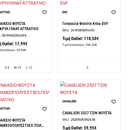
RATTIVO
DVF
ΑΙΚΕΙΟ ΦΟΥΣΤΑ
Γυναικεία Φούστα Krisa DVF
ΚΡΥΛ15ΝΑΫ ATTRATIVO
SKU:
24163856R1400
:
26195682N4269
Τιμή Outlet: 118,50€
ή Outlet: 17,99€
Τιμή Καταλόγου: 395,00€
 Καταλόγου: 59,99€
S-8
M-10
L-12
S
CAVALIERI
RATTIVO
CAVALIERI 2327 ΤΖΙΝ ΦΟΥΣΤΑ
SKU:
25295083AD436
ΑΙΚΕΙΟ ΦΟΥΣΤΑ
ΑΜΒ33ΠΟΛΥΕΣΤ3ΕΛ.ΠΟΛ
Τιμή Outlet: 59,95€