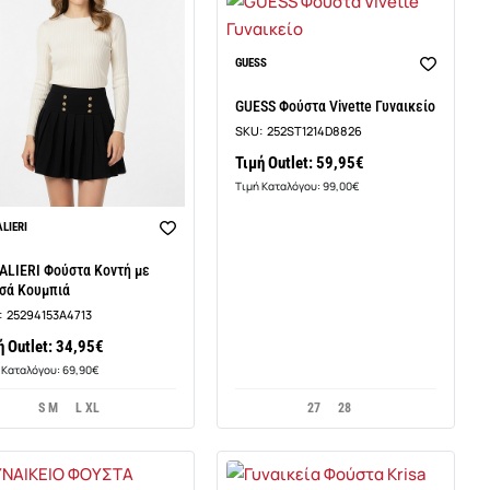
GUESS
GUESS Φούστα Vivette Γυναικείο
SKU:
252ST1214D8826
Τιμή Outlet: 59,95€
Τιμή Καταλόγου: 99,00€
LIERI
BEST SELLER
ALIERI Φούστα Κοντή με
σά Κουμπιά
:
25294153A4713
ή Outlet: 34,95€
 Καταλόγου: 69,90€
S M
L XL
27
28