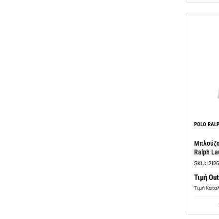
POLO RAL
Μπλούζα
Ralph La
SKU:
212
Τιμή Out
Τιμή Κατα