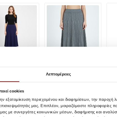
CAVALIERI
POL
RI Φούστα Πλεκτή
CAVALIERI Φούστα Πλεκτή με
Κον
Λεπτομέρειες
Λάστιχο 83222
SK-
94151RD523
SKU:
25294150A3257
SKU
let: 34,95€
Τιμή Outlet: 29,95€
Τιμ
οιεί cookies
λόγου: 69,90€
Τιμή Καταλόγου: 59,90€
Τιμή
την εξατομίκευση περιεχομένου και διαφημίσεων, την παροχή 
 επισκεψιμότητάς μας. Επιπλέον, μοιραζόμαστε πληροφορίες π
XLXXL
XLXXL
ό μας με συνεργάτες κοινωνικών μέσων, διαφήμισης και αναλύσ