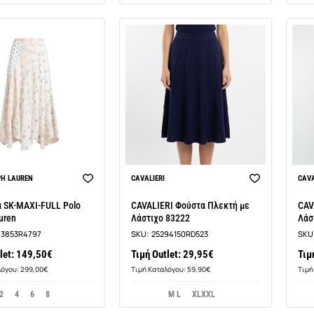
PH LAUREN
CAVALIERI
CAVA
 SK-MAXI-FULL Polo
CAVALIERI Φούστα Πλεκτή με
CAV
uren
Λάστιχο 83222
Λάσ
63853R4797
SKU:
25294150RD523
SKU
let: 149,50€
Τιμή Outlet: 29,95€
Τιμ
λόγου: 299,00€
Τιμή Καταλόγου: 59,90€
Τιμή
2
4
6
8
M L
XLXXL