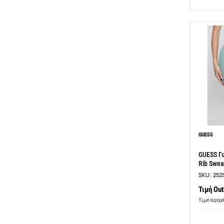
GUESS
GUESS Γυ
Rib Swe
SKU:
252
Τιμή Out
Τιμή Κατα