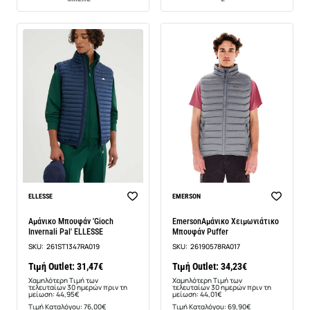
-30%
-22%
ELLESSE
EMERSON
Αμάνικο Μπουφάν 'Gioch
EmersonΑμάνικο Χειμωνιάτικο
Invernali Pal' ELLESSE
Μπουφάν Puffer
SKU:
261ST1347RA019
SKU:
26190578RA017
Τιμή Outlet: 31,47€
Τιμή Outlet: 34,23€
Χαμηλότερη Τιμή των
Χαμηλότερη Τιμή των
τελευταίων 30 ημερών πριν τη
τελευταίων 30 ημερών πριν τη
μείωση: 44,95€
μείωση: 44,01€
Τιμή Καταλόγου: 76,00€
Τιμή Καταλόγου: 69,90€