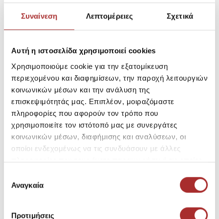
50
52
54
M
L
Συναίνεση
Λεπτομέρειες
Σχετικά
Αυτή η ιστοσελίδα χρησιμοποιεί cookies
Χρησιμοποιούμε cookie για την εξατομίκευση
περιεχομένου και διαφημίσεων, την παροχή λειτουργιών
-22%
EMERSON
κοινωνικών μέσων και την ανάλυση της
EmersonΑμάνικο Χειμωνιάτικο
επισκεψιμότητάς μας. Επιπλέον, μοιραζόμαστε
Μπουφάν Puffer
πληροφορίες που αφορούν τον τρόπο που
SKU:
26190578R4219
χρησιμοποιείτε τον ιστότοπό μας με συνεργάτες
Τιμή Outlet: 34,23€
κοινωνικών μέσων, διαφήμισης και αναλύσεων, οι
Χαμηλότερη Τιμή των
τελευταίων 30 ημερών πριν τη
οποίοι ενδεχομένως να τις συνδυάσουν με άλλες
μείωση: 44,01€
-6%
CAMARO
Τιμή Καταλόγου: 69,90€
πληροφορίες που τους έχετε παραχωρήσει ή τις οποίες
ΑΝΔΡΙΚΟ ΓΙΛΕΚΟ ΕΙΣΑΓΩΓΗΣ
έχουν συλλέξει σε σχέση με την από μέρους σας χρήση
Επιλογή
100% NYLON
των υπηρεσιών τους.
Αναγκαία
συγκατάθεσης
SKU:
26194158AD756
Τιμή Outlet: 28,72€
Χαμηλότερη Τιμή των
Προτιμήσεις
τελευταίων 30 ημερών πριν τη