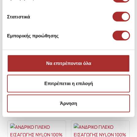
μείωση: 30,52€
Τιμή Καταλόγου: 59,90€
Στατιστικά
S
M
L
XL
S
M
L
XL
2XL
Εμπορικής προώθησης
-6%
-20%
CAMARO
BROKERS
ΑΝΔΡΙΚΟ ΓΙΛΕΚΟ ΕΙΣΑΓΩΓΗΣ
ΑΝΔΡΙΚΟ ΓΙΛΕΚΟ ΕΙΣΑΓΩΓΗΣ
Να επιτρέπονται όλα
100% NYLON
NYLON 100%
SKU:
26194158TO090
SKU:
26194159A4713
Τιμή Outlet: 28,72€
Τιμή Outlet: 35,92€
Επιτρέπεται η επιλογή
Χαμηλότερη Τιμή των
Χαμηλότερη Τιμή των
τελευταίων 30 ημερών πριν τη
τελευταίων 30 ημερών πριν τη
μείωση: 30,52€
μείωση: 44,90€
Τιμή Καταλόγου: 59,90€
Τιμή Καταλόγου: 64,90€
Άρνηση
L
S
L