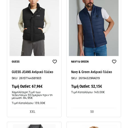
-20%
GUESS
NAVY & GREEN
GUESS JEANS Ανδρικό Γιλέκο
Navy & Green Ανδρικό Γιλέκο
SKU:
261ST1445B1903
SKU:
26194529RA019
Τιμή Outlet: 67,96€
Τιμή Outlet: 52,15€
Χαμηλότερη Τιμή των
Τιμή Καταλόγου: 149,00€
τελευταίων 30 ημερών πριν τη
μείωση: 84,95€
Τιμή Καταλόγου: 139,00€
XXL
50