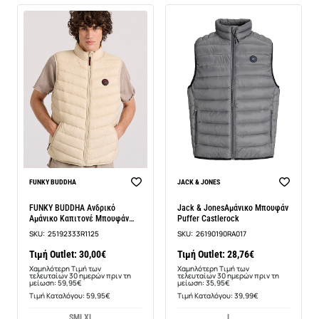
-50%
-20%
FUNKY BUDDHA
JACK & JONES
FUNKY BUDDHA Ανδρικό
Jack & JonesΑμάνικο Μπουφάν
Αμάνικο Καπιτονέ Μπουφάν
Puffer Castlerock
FBM009-001-01
SKU:
25192333R1125
SKU:
26190190RA017
Τιμή Outlet: 30,00€
Τιμή Outlet: 28,76€
Χαμηλότερη Τιμή των
Χαμηλότερη Τιμή των
τελευταίων 30 ημερών πριν τη
τελευταίων 30 ημερών πριν τη
μείωση: 59,95€
μείωση: 35,95€
Τιμή Καταλόγου: 59,95€
Τιμή Καταλόγου: 39,99€
S
M
L
XL
L