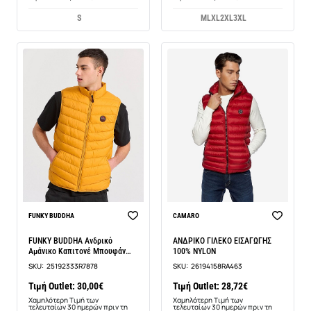
S
M
L
XL
2XL
3XL
-50%
-6%
FUNKY BUDDHA
CAMARO
FUNKY BUDDHA Ανδρικό
ΑΝΔΡΙΚΟ ΓΙΛΕΚΟ ΕΙΣΑΓΩΓΗΣ
Αμάνικο Καπιτονέ Μπουφάν
100% NYLON
FBM009-001-01
SKU:
25192333R7878
SKU:
26194158RA463
Τιμή Outlet: 30,00€
Τιμή Outlet: 28,72€
Χαμηλότερη Τιμή των
Χαμηλότερη Τιμή των
τελευταίων 30 ημερών πριν τη
τελευταίων 30 ημερών πριν τη