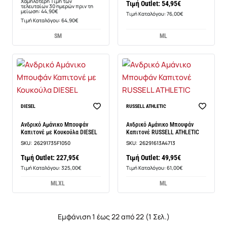
Χαμηλότερη Τιμή των
Τιμή Outlet: 54,95€
τελευταίων 30 ημερών πριν τη
μείωση: 44,90€
Τιμή Καταλόγου: 76,00€
Τιμή Καταλόγου: 64,90€
S
M
M
L
Νέο
Νέο
DIESEL
RUSSELL ATHLETIC
Ανδρικό Αμάνικο Μπουφάν
Ανδρικό Αμάνικο Μπουφάν
Καπιτονέ με Κουκούλα DIESEL
Καπιτονέ RUSSELL ATHLETIC
SKU:
26291735F1050
SKU:
26291613A4713
Τιμή Outlet: 227,95€
Τιμή Outlet: 49,95€
Τιμή Καταλόγου: 325,00€
Τιμή Καταλόγου: 61,00€
M
L
XL
M
L
Εμφάνιση 1 έως 22 από 22 (1 Σελ.)