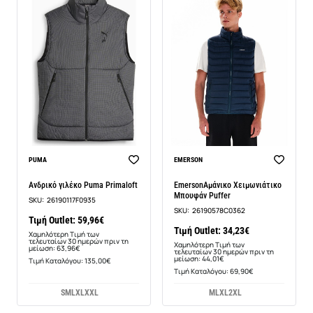
-6%
-22%
PUMA
EMERSON
Ανδρικό γιλέκο Puma Primaloft
EmersonΑμάνικο Χειμωνιάτικο
Μπουφάν Puffer
SKU:
26190117F0935
SKU:
26190578C0362
Τιμή Outlet: 59,96€
Τιμή Outlet: 34,23€
Χαμηλότερη Τιμή των
τελευταίων 30 ημερών πριν τη
Χαμηλότερη Τιμή των
μείωση: 63,96€
τελευταίων 30 ημερών πριν τη
μείωση: 44,01€
Τιμή Καταλόγου: 135,00€
Τιμή Καταλόγου: 69,90€
S
M
L
XL
XXL
M
L
XL
2XL