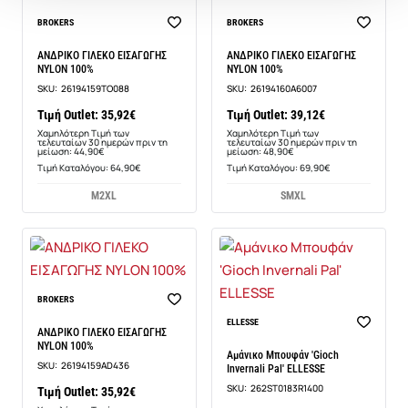
-20%
-20%
BROKERS
BROKERS
ΑΝΔΡΙΚΟ ΓΙΛΕΚΟ ΕΙΣΑΓΩΓΗΣ
ΑΝΔΡΙΚΟ ΓΙΛΕΚΟ ΕΙΣΑΓΩΓΗΣ
NYLON 100%
NYLON 100%
SKU:
26194159TO088
SKU:
26194160A6007
Τιμή Outlet: 35,92€
Τιμή Outlet: 39,12€
Χαμηλότερη Τιμή των
Χαμηλότερη Τιμή των
τελευταίων 30 ημερών πριν τη
τελευταίων 30 ημερών πριν τη
μείωση: 44,90€
μείωση: 48,90€
Τιμή Καταλόγου: 64,90€
Τιμή Καταλόγου: 69,90€
M
2XL
S
M
XL
-20%
BROKERS
ELLESSE
ΑΝΔΡΙΚΟ ΓΙΛΕΚΟ ΕΙΣΑΓΩΓΗΣ
NYLON 100%
Αμάνικο Μπουφάν 'Gioch
SKU:
26194159AD436
Invernali Pal' ELLESSE
SKU:
262ST0183R1400
Τιμή Outlet: 35,92€