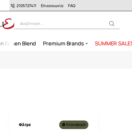
2105727411
Επικοινωνία
FAQ
Αναζήτηση...
n | Linen Blend
Premium Brands
SUMMER SALE
Επαναφορά
Φίλτρα