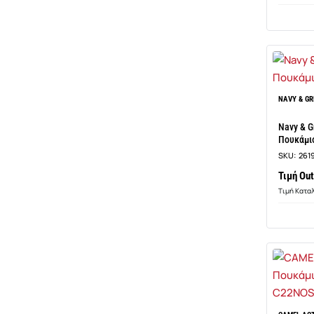
NAVY & GR
Navy & G
Πουκάμισ
SKU:
261
Τιμή Out
Τιμή Κατα