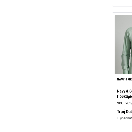
NAVY & GR
Navy & G
Πουκάμισ
SKU:
261
Τιμή Out
Τιμή Κατα