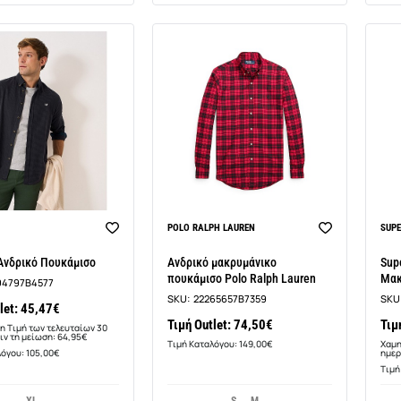
-30%
POLO RALPH LAUREN
SUP
Ανδρικό Πουκάμισο
Ανδρικό μακρυμάνικο
Sup
πουκάμισο Polo Ralph Lauren
Μακ
94797B4577
σε 
SKU:
22265657B7359
SKU
let: 45,47€
Τιμή Outlet: 74,50€
Τιμ
η Τιμή των τελευταίων 30
ιν τη μείωση: 64,95€
Τιμή Καταλόγου: 149,00€
Χαμη
λόγου: 105,00€
ημερ
Τιμή
XL
S
M