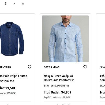
3
PH LAUREN
NAVY & GREEN
POL
ο Polo Ralph Lauren
Navy & Green Ανδρικό
Ανδ
Πουκάμισο Comfort Fit
που
65626RA726
SKU:
26192709R5145
SKU
let: 99,50€
Τιμή Outlet: 34,95€
Τιμ
λόγου: 199,00€
Τιμή Καταλόγου: 69,90€
Τιμή