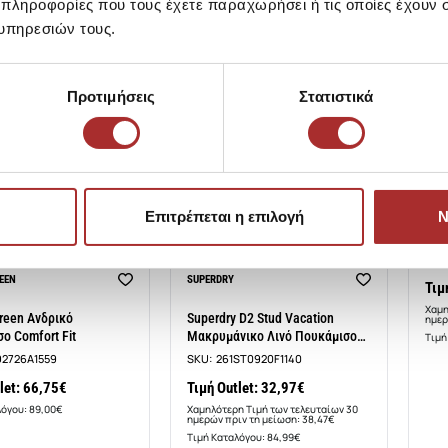
 πληροφορίες που τους έχετε παραχωρήσει ή τις οποίες έχουν σ
L
M
L
υπηρεσιών τους.
Προτιμήσεις
Στατιστικά
JACK
Επιτρέπεται η επιλογή
Ν
Jac
Βαμ
Γρα
SKU
-14%
EEN
SUPERDRY
Τιμ
Χαμη
reen Ανδρικό
Superdry D2 Stud Vacation
ημερ
ο Comfort Fit
Μακρυμάνικo Λινό Πουκάμισο
Τιμή
σε Φαρδιά Γραμμή
92726A1559
SKU:
261ST0920F1140
let: 66,75€
Τιμή Outlet: 32,97€
λόγου: 89,00€
Χαμηλότερη Τιμή των τελευταίων 30
ημερών πριν τη μείωση: 38,47€
Τιμή Καταλόγου: 84,99€