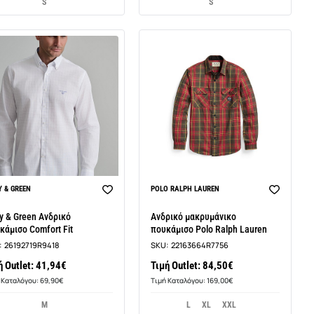
S
S
 & GREEN
POLO RALPH LAUREN
y & Green Ανδρικό
Ανδρικό μακρυμάνικο
κάμισο Comfort Fit
πουκάμισο Polo Ralph Lauren
:
26192719R9418
SKU:
22163664R7756
ή Outlet: 41,94€
Τιμή Outlet: 84,50€
 Καταλόγου: 69,90€
Τιμή Καταλόγου: 169,00€
M
L
XL
XXL