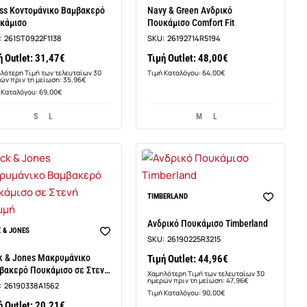
ss Κοντομάνικο Βαμβακερό
Navy & Green Ανδρικό
κάμισο
Πουκάμισο Comfort Fit
:
261ST0922F1138
SKU:
26192714R5194
ή Outlet: 31,47€
Τιμή Outlet: 48,00€
λότερη Τιμή των τελευταίων 30
Τιμή Καταλόγου: 64,00€
ών πριν τη μείωση: 35,96€
 Καταλόγου: 69,00€
S
L
M
L
-6%
TIMBERLAND
Ανδρικό Πουκάμισο Timberland
-6%
 & JONES
SKU:
26190225R3215
k & Jones Μακρυμάνικo
Τιμή Outlet: 44,96€
βακερό Πουκάμισο σε Στενή
Χαμηλότερη Τιμή των τελευταίων 30
ημερών πριν τη μείωση: 47,96€
μμή
:
26190338A1562
Τιμή Καταλόγου: 90,00€
ή Outlet: 20,21€