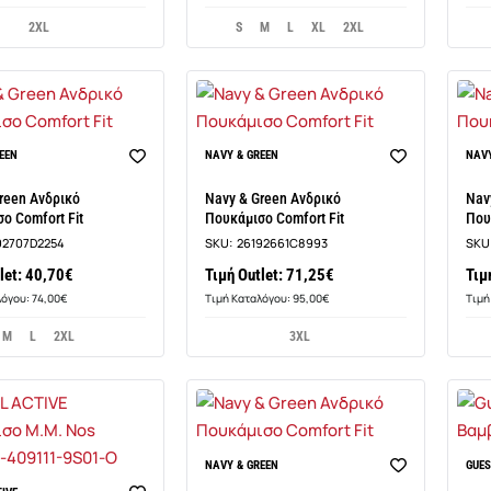
2XL
S
M
L
XL
2XL
EEN
NAVY & GREEN
NAVY
reen Ανδρικό
Navy & Green Ανδρικό
Nav
ο Comfort Fit
Πουκάμισο Comfort Fit
Που
92707D2254
SKU:
26192661C8993
SKU
let: 40,70€
Τιμή Outlet: 71,25€
Τιμ
λόγου: 74,00€
Τιμή Καταλόγου: 95,00€
Τιμή
M
L
2XL
3XL
NAVY & GREEN
GUE