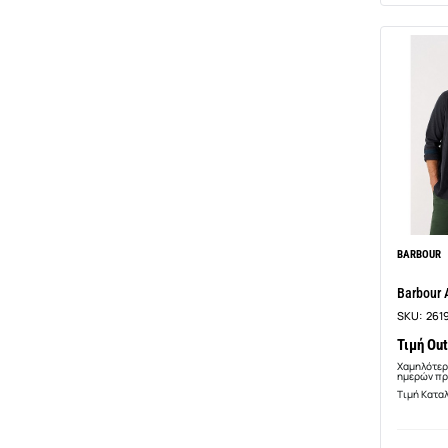
BARBOUR
Barbour 
SKU:
261
Τιμή Out
Χαμηλότερ
ημερών πρ
Τιμή Κατα