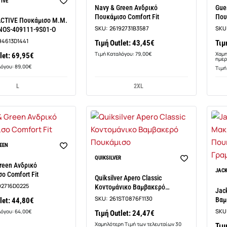
IVE
Navy & Green Ανδρικό
Gue
Πουκάμισο Comfort Fit
Που
CTIVE Πουκάμισο Μ.Μ.
SKU:
26192731B3587
SKU
NOS-409111-9S01-O
94613D1441
Τιμή Outlet: 43,45€
Τιμ
Τιμή Καταλόγου: 79,00€
Χαμη
let: 69,95€
ημερ
λόγου: 89,00€
Τιμή
L
2XL
EEN
-13%
QUIKSILVER
reen Ανδρικό
JACK
ο Comfort Fit
Quiksilver Apero Classic
92716D0225
Κοντομάνικο Βαμβακερό
Jac
Πουκάμισο
SKU:
261ST0876F1130
Βαμ
let: 44,80€
Γρα
SKU
λόγου: 64,00€
Τιμή Outlet: 24,47€
Χαμηλότερη Τιμή των τελευταίων 30
Τιμ