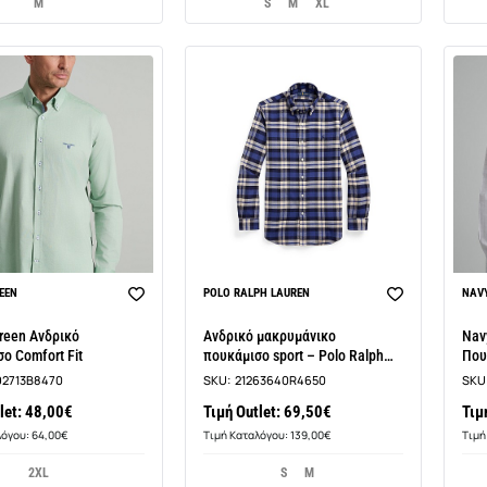
M
S
M
XL
EEN
POLO RALPH LAUREN
NAVY
reen Ανδρικό
Ανδρικό μακρυμάνικο
Nav
ο Comfort Fit
πουκάμισο sport – Polo Ralph
Που
Lauren
92713B8470
SKU:
21263640R4650
SKU
let: 48,00€
Τιμή Outlet: 69,50€
Τιμ
λόγου: 64,00€
Τιμή Καταλόγου: 139,00€
Τιμή
2XL
S
M