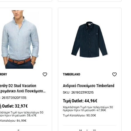
-14%
-6%
ERDRY
TIMBERLAND
erdry D2 Stud Vacation
Ανδρικό Πουκάμισο Timberland
ρυμάνικo Λινό Πουκάμισο
SKU:
26190231R3215
Φαρδιά Γραμμή
:
261ST0920F1135
Τιμή Outlet: 44,96€
ή Outlet: 32,97€
Χαμηλότερη Τιμή των τελευταίων 30
ημερών πριν τη μείωση: 47,96€
λότερη Τιμή των τελευταίων 30
ών πριν τη μείωση: 38,47€
Τιμή Καταλόγου: 90,00€
 Καταλόγου: 84,99€
S
M
L
XL