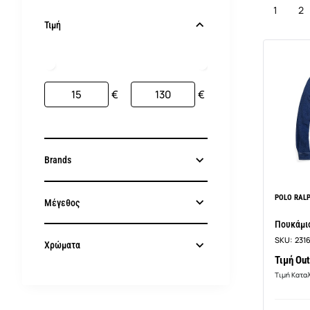
1
2
Τιμή
€
€
Brands
POLO RAL
Μέγεθος
Πουκάμισ
SKU:
231
Χρώματα
Τιμή Out
Τιμή Κατα