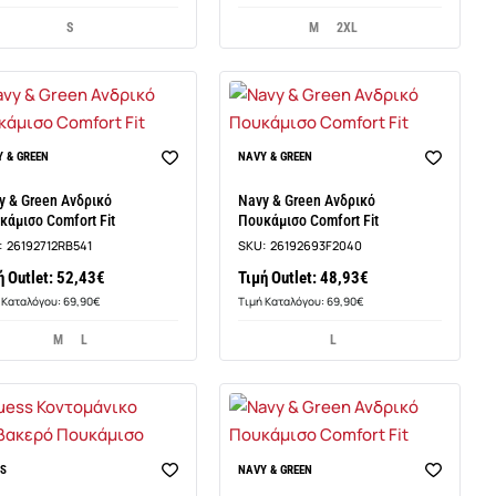
S
M
2XL
 & GREEN
NAVY & GREEN
BEST SELLER
y & Green Ανδρικό
Navy & Green Ανδρικό
κάμισο Comfort Fit
Πουκάμισο Comfort Fit
:
26192712RB541
SKU:
26192693F2040
ή Outlet: 52,43€
Τιμή Outlet: 48,93€
 Καταλόγου: 69,90€
Τιμή Καταλόγου: 69,90€
M
L
L
-13%
SS
NAVY & GREEN