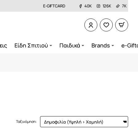
E-GIFTCARD
40K
126K
7K
εις
Είδη Σπιτιού
Παιδικά
Brands
e-Gift
Ταξινόμηση: