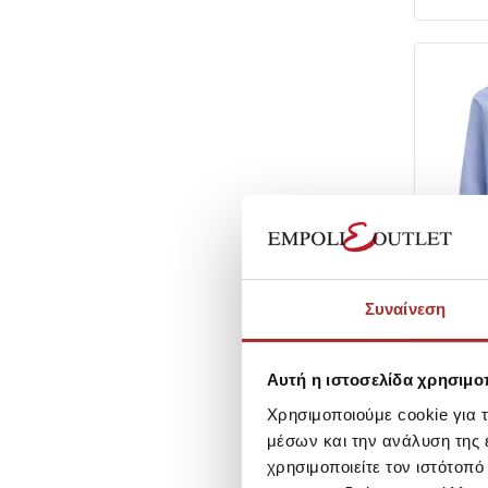
JACK & JO
Συναίνεση
Jack & 
Βαμβακε
Γραμμή
SKU:
261
Αυτή η ιστοσελίδα χρησιμοπ
Τιμή Out
Χρησιμοποιούμε cookie για 
Χαμηλότερ
μέσων και την ανάλυση της
ημερών πρι
Τιμή Κατα
χρησιμοποιείτε τον ιστότοπ