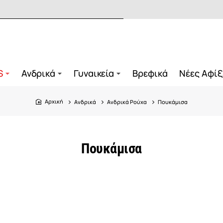
S
Ανδρικά
Γυναικεία
Βρεφικά
Νέες Αφίξ
Ανδρικά
Ανδρικά Ρούχα
Πουκάμισα
home
Πουκάμισα