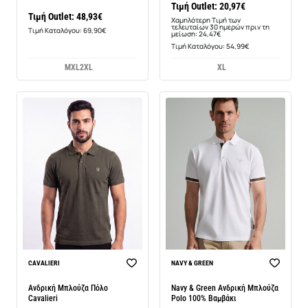
Τιμή Outlet: 20,97€
Τιμή Outlet: 48,93€
Χαμηλότερη Τιμή των
τελευταίων 30 ημερών πριν τη
Τιμή Καταλόγου: 69,90€
μείωση: 24,47€
Τιμή Καταλόγου: 54,99€
M
XL
2XL
XL
BEST SELLER
CAVALIERI
NAVY & GREEN
-14%
Ανδρική Μπλούζα Πόλο
Navy & Green Ανδρική Μπλούζα
Cavalieri
Polo 100% Βαμβάκι