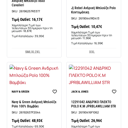
Ανδρική Μπλούζα Πόλο
Cavalieri
-13%
Jj Rebel Ανδρική Μπλούζα Polo
SKU:
26196257R3377
Κοντομάνικη
SKU:
26190441RD413
Τιμή Outlet: 16,17€
Χαμηλότερη Τιμή των
Τιμή Outlet: 10,47€
τελευταίων 30 ημερών πριν τη
μείωση: 18,87€
Χαμηλότερη Τιμή των
τελευταίων 30 ημερών πριν τη
Τιμή Καταλόγου: 39,95€
μείωση: 11,96€
Τιμή Καταλόγου: 16,99€
S
M
L
XL
2XL
XXL
-6%
NAVY & GREEN
JACK & JONES
Navy & Green Ανδρική Μπλούζα
12291042 ΑΝΔΡΙΚΟ ΠΛΕΚΤΟ
Polo 100% Βαμβάκι
POLO Κ.Μ JPRBLAWILLIAM STR
SKU:
26192637F2044
SKU:
26190416F1062
Τιμή Outlet: 48,93€
Τιμή Outlet: 26,96€
Τιμή Καταλόγου: 69,90€
Χαμηλότερη Τιμή των