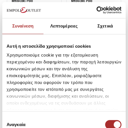
Μπουζάκι Polo
Μπουζάκι Polo
SKU:
26192623C0080
SKU:
26192623A1139
Τιμή Outlet: 48,93€
Τιμή Outlet: 48,93€
Τιμή Καταλόγου: 69,90€
Τιμή Καταλόγου: 69,90€
Συναίνεση
Λεπτομέρειες
Σχετικά
2XL
3XL
M
XL
Αυτή η ιστοσελίδα χρησιμοποιεί cookies
Χρησιμοποιούμε cookie για την εξατομίκευση
περιεχομένου και διαφημίσεων, την παροχή λειτουργιών
κοινωνικών μέσων και την ανάλυση της
επισκεψιμότητάς μας. Επιπλέον, μοιραζόμαστε
πληροφορίες που αφορούν τον τρόπο που
χρησιμοποιείτε τον ιστότοπό μας με συνεργάτες
κοινωνικών μέσων, διαφήμισης και αναλύσεων, οι
οποίοι ενδεχομένως να τις συνδυάσουν με άλλες
πληροφορίες που τους έχετε παραχωρήσει ή τις οποίες
-14%
NAVY & GREEN
CAVALIERI
έχουν συλλέξει σε σχέση με την από μέρους σας χρήση
Επιλογή
Navy & Green Ανδρική Μπλούζα
Ανδρική Μπλούζα Πόλο
των υπηρεσιών τους.
Αναγκαία
συγκατάθεσης
Polo 100% Βαμβάκι
Cavalieri