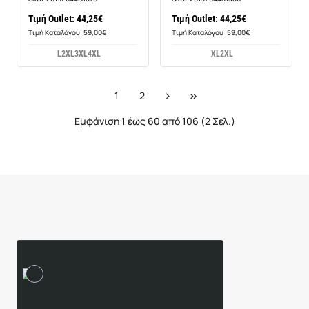
Τιμή Outlet: 44,25€
Τιμή Outlet: 44,25€
Τιμή Καταλόγου: 59,00€
Τιμή Καταλόγου: 59,00€
L
2XL
3XL
4XL
XL
2XL
1
2
Εμφάνιση 1 έως 60 από 106 (2 Σελ.)
Είδατε Πρόσφατα
Δημοφιλή Προϊόντα
Quiksilver
Original T-
shirt
13,97€