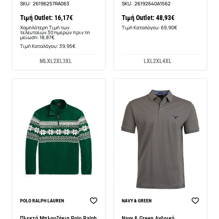
SKU:
26196257RA063
SKU:
26192640A1562
Τιμή Outlet: 16,17€
Τιμή Outlet: 48,93€
Χαμηλότερη Τιμή των
Τιμή Καταλόγου: 69,90€
τελευταίων 30 ημερών πριν τη
μείωση: 18,87€
Τιμή Καταλόγου: 39,95€
M
L
XL
2XL
3XL
L
XL
2XL
4XL
BEST SELLER
POLO RALPH LAUREN
NAVY & GREEN
Πλεκτά Μπλουζάκια Polo Ralph
Navy & Green Ανδρικό