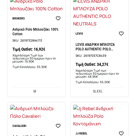
-15%
BROKERS
Ανδρικό Polo Μπλουζάκι 100%
-30%
Cotton
LEVIS
SKU:
26197328A4713
LEVIS ΑΝΔΡΙΚΗ ΜΠΛΟΥΖΑ
Τιμή Outlet: 16,92€
POLO AUTHENTIC POLO
NEUTRALS
Χαμηλότερη Τιμή των
SKU:
26197037C8439
τελευταίων 30 ημερών πριν τη
μείωση: 19,90€
Τιμή Outlet: 34,27€
Τιμή Καταλόγου: 35,90€
Χαμηλότερη Τιμή των
τελευταίων 30 ημερών πριν τη
μείωση: 48,95€
Τιμή Καταλόγου: 55,00€
M
S
L
XXL
-14%
CAVALIERI
BEST SELLER
JJ REBEL