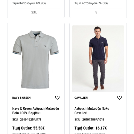
Τιμή Καταλόγου: 69,90€
Τιμή Καταλόγου: 74,00€
2XL
S
-14%
NAVY & GREEN
CAVALIERI
Navy & Green Ανδρική Μπλούζα
Ανδρική Μπλούζα Πόλο
Polo 100% Βαμβάκι
Cavalieri
SKU:
26194525A1771
SKU:
26197386RA019
Τιμή Outlet: 55,50€
Τιμή Outlet: 16,17€
Τιμή Καταλόγου: 74,00€
Χαμηλότερη Τιμή των