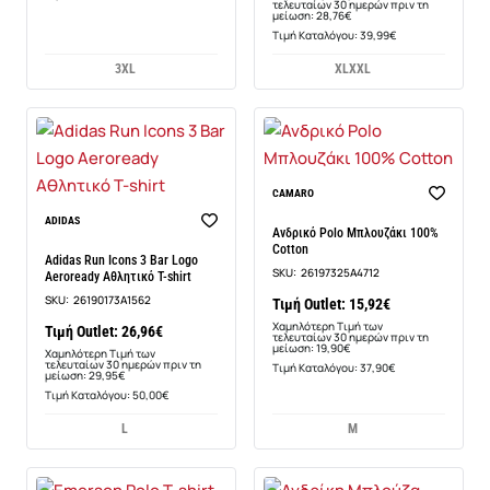
τελευταίων 30 ημερών πριν τη
μείωση: 28,76€
Τιμή Καταλόγου: 39,99€
3XL
XL
XXL
-20%
CAMARO
-10%
ADIDAS
Ανδρικό Polo Μπλουζάκι 100%
Cotton
Adidas Run Icons 3 Bar Logo
SKU:
26197325A4712
Aeroready Αθλητικό T-shirt
SKU:
26190173A1562
Τιμή Outlet: 15,92€
Χαμηλότερη Τιμή των
Τιμή Outlet: 26,96€
τελευταίων 30 ημερών πριν τη
μείωση: 19,90€
Χαμηλότερη Τιμή των
τελευταίων 30 ημερών πριν τη
Τιμή Καταλόγου: 37,90€
μείωση: 29,95€
Τιμή Καταλόγου: 50,00€
L
M