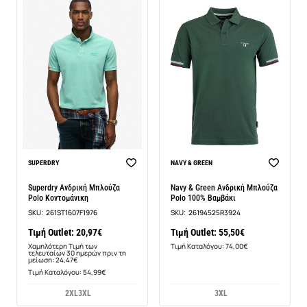
BEST SELLER
BEST SELLER
SUPERDRY
NAVY & GREEN
-14%
Superdry Ανδρική Μπλούζα
Navy & Green Ανδρική Μπλούζα
Polo Κοντομάνικη
Polo 100% Βαμβάκι
SKU:
261ST1607F1976
SKU:
26194525R3924
Τιμή Outlet: 20,97€
Τιμή Outlet: 55,50€
Χαμηλότερη Τιμή των
Τιμή Καταλόγου: 74,00€
τελευταίων 30 ημερών πριν τη
μείωση: 24,47€
Τιμή Καταλόγου: 54,99€
2XL
3XL
3XL