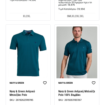
τελευταίων 30 ημερών πριν τη
μείωση: 18,87€
Τιμή Καταλόγου: 39,95€
XL
2XL
S
M
L
XL
2XL
3XL
BEST SELLER
NAVY & GREEN
NAVY & GREEN
Navy & Green Ανδρικό
Navy & Green Ανδρική Μπλούζα
Μπουζάκι Polo
Polo 100% Βαμβάκι
SKU:
26192623R9785
SKU:
26192631B3367