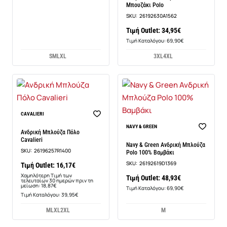
Μπουζάκι Polo
SKU:
26192630A1562
Τιμή Outlet: 34,95€
Τιμή Καταλόγου: 69,90€
S
M
L
XL
3XL
4XL
-14%
CAVALIERI
NAVY & GREEN
Ανδρική Μπλούζα Πόλο
Cavalieri
Navy & Green Ανδρική Μπλούζα
SKU:
26196257R1400
Polo 100% Βαμβάκι
SKU:
26192619D1369
Τιμή Outlet: 16,17€
Χαμηλότερη Τιμή των
Τιμή Outlet: 48,93€
τελευταίων 30 ημερών πριν τη
μείωση: 18,87€
Τιμή Καταλόγου: 69,90€
Τιμή Καταλόγου: 39,95€
M
L
XL
2XL
M