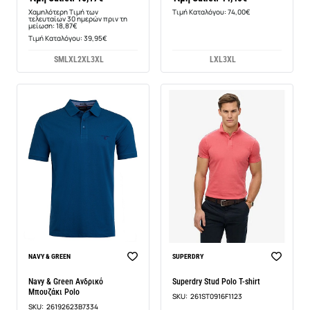
Χαμηλότερη Τιμή των
Τιμή Καταλόγου: 74,00€
τελευταίων 30 ημερών πριν τη
μείωση: 18,87€
Τιμή Καταλόγου: 39,95€
S
M
L
XL
2XL
3XL
L
XL
3XL
-14%
NAVY & GREEN
SUPERDRY
Navy & Green Ανδρικό
Superdry Stud Polo T-shirt
Μπουζάκι Polo
SKU:
261ST0916F1123
SKU:
26192623B7334