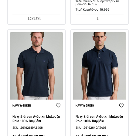
τελευταίων 30 ημερών πριν τη
μείωση: 14,36€
Τιμή Καταλόγου: 19,99€
L
2XL
3XL
L
NAVY & GREEN
NAVY & GREEN
Navy & Green Ανδρική Μπλούζα
Navy & Green Ανδρική Μπλούζα
Polo 100% Βαμβάκι
Polo 100% Βαμβάκι
SKU:
26192619A3408
SKU:
26192640A3408