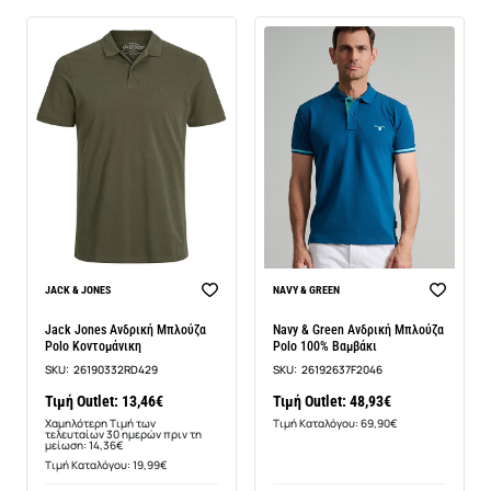
BEST SELLER
JACK & JONES
NAVY & GREEN
-6%
Jack Jones Ανδρική Μπλούζα
Navy & Green Ανδρική Μπλούζα
Polo Κοντομάνικη
Polo 100% Βαμβάκι
SKU:
26190332RD429
SKU:
26192637F2046
Τιμή Outlet: 13,46€
Τιμή Outlet: 48,93€
Χαμηλότερη Τιμή των
Τιμή Καταλόγου: 69,90€
τελευταίων 30 ημερών πριν τη
μείωση: 14,36€
Τιμή Καταλόγου: 19,99€