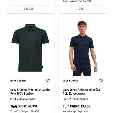
Τιμή Καταλόγου: 54,99€
L
XL
2XL
2XL
BEST SELLER
NAVY & GREEN
JACK & JONES
-6%
Navy & Green Ανδρική Μπλούζα
Jack Jones Ανδρική Μπλούζα
Polo 100% Βαμβάκι
Polo Κοντομάνικη
SKU:
26194543RA358
SKU:
26190332A9455
Τιμή Outlet: 48,93€
Τιμή Outlet: 13,46€
Τιμή Καταλόγου: 69,90€
Χαμηλότερη Τιμή των