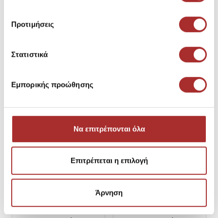
SKU:
26194543A3408
SKU:
26197386AD593
Τιμή Outlet: 48,93€
Τιμή Outlet: 16,17€
Προτιμήσεις
Τιμή Καταλόγου: 69,90€
Χαμηλότερη Τιμή των
τελευταίων 30 ημερών πριν τη
μείωση: 18,87€
Τιμή Καταλόγου: 39,95€
Στατιστικά
XL
2XL
S
M
L
XL
2XL
3XL
Εμπορικής προώθησης
Να επιτρέπονται όλα
Επιτρέπεται η επιλογή
Άρνηση
NAVY & GREEN
NAVY & GREEN