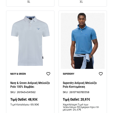
S
L
XL
BEST SELLER
NAVY & GREEN
SUPERDRY
-14%
Navy & Green Ανδρική Μπλούζα
Superdry Ανδρική Μπλούζα
Polo 100% Βαμβάκι
Polo Κοντομάνικη
SKU:
26194543A1562
SKU:
261ST1607B3358
Τιμή Outlet: 48,93€
Τιμή Outlet: 20,97€
Τιμή Καταλόγου: 69,90€
Χαμηλότερη Τιμή των
τελευταίων 30 ημερών πριν τη
μείωση: 24,47€