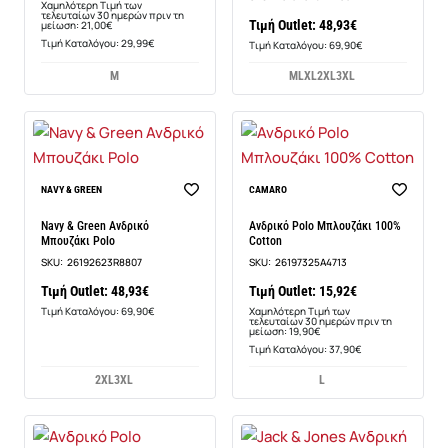
Χαμηλότερη Τιμή των
τελευταίων 30 ημερών πριν τη
Τιμή Outlet: 48,93€
μείωση: 21,00€
Τιμή Καταλόγου: 29,99€
Τιμή Καταλόγου: 69,90€
M
M
L
XL
2XL
3XL
-20%
NAVY & GREEN
CAMARO
Navy & Green Ανδρικό
Ανδρικό Polo Μπλουζάκι 100%
Μπουζάκι Polo
Cotton
SKU:
26192623R8807
SKU:
26197325A4713
Τιμή Outlet: 48,93€
Τιμή Outlet: 15,92€
Τιμή Καταλόγου: 69,90€
Χαμηλότερη Τιμή των
τελευταίων 30 ημερών πριν τη
μείωση: 19,90€
Τιμή Καταλόγου: 37,90€
2XL
3XL
L