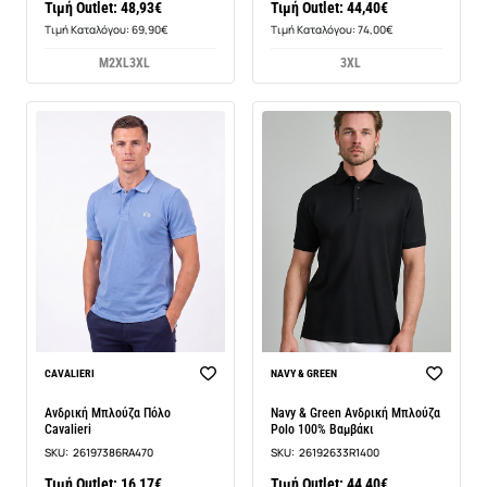
Τιμή Outlet: 48,93€
Τιμή Outlet: 44,40€
Τιμή Καταλόγου: 69,90€
Τιμή Καταλόγου: 74,00€
M
2XL
3XL
3XL
-14%
CAVALIERI
NAVY & GREEN
Ανδρική Μπλούζα Πόλο
Navy & Green Ανδρική Μπλούζα
Cavalieri
Polo 100% Βαμβάκι
SKU:
26197386RA470
SKU:
26192633R1400
Τιμή Outlet: 16,17€
Τιμή Outlet: 44,40€