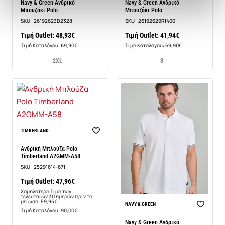
Navy & Green Ανδρικό
Navy & Green Ανδρικό
Μπουζάκι Polo
Μπουζάκι Polo
SKU:
26192623D2328
SKU:
26192629R1400
Τιμή Outlet: 48,93€
Τιμή Outlet: 41,94€
Τιμή Καταλόγου: 69,90€
Τιμή Καταλόγου: 69,90€
2XL
S
-20%
TIMBERLAND
Ανδρική Μπλούζα Polo
Timberland A2GMM-A58
SKU:
25291614-671
Τιμή Outlet: 47,96€
Χαμηλότερη Τιμή των
τελευταίων 30 ημερών πριν τη
μείωση: 59,95€
NAVY & GREEN
Τιμή Καταλόγου: 90,00€
Navy & Green Ανδρικό