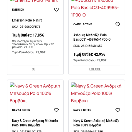
-15%
EMERSON
Emerson Polo T-shirt
CAMEL ACTIVE
SKU:
26190600F1173
Τιμή Outlet: 17,85€
Ανδρίκη Μπλούζα Polo
BasicC31-409965-1P00-O
Χαμηλότερη Τιμή των
τελευταίων 30 ημερών πριν τη
SKU:
25191354D1457
μείωση: 21,00€
Τιμή Καταλόγου: 29,99€
Τιμή Outlet: 42,95€
Τιμή Καταλόγου: 79,00€
S
L
L
XL
XXL
NAVY & GREEN
NAVY & GREEN
Navy & Green Ανδρική Μπλούζα
Navy & Green Ανδρική Μπλούζα
Polo 100% Βαμβάκι
Polo 100% Βαμβάκι
SKU:
26192644C1876
SKU:
26192644R1386