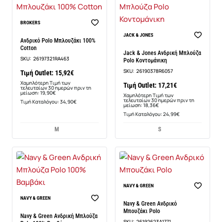
-20%
BROKERS
-6%
JACK & JONES
Ανδρικό Polo Μπλουζάκι 100%
Cotton
Jack & Jones Ανδρική Μπλούζα
SKU:
26197321RA463
Polo Κοντομάνικη
SKU:
26190378R6057
Τιμή Outlet: 15,92€
Χαμηλότερη Τιμή των
Τιμή Outlet: 17,21€
τελευταίων 30 ημερών πριν τη
μείωση: 19,90€
Χαμηλότερη Τιμή των
τελευταίων 30 ημερών πριν τη
Τιμή Καταλόγου: 34,90€
μείωση: 18,36€
Τιμή Καταλόγου: 24,99€
M
S
NAVY & GREEN
NAVY & GREEN
Navy & Green Ανδρικό
Μπουζάκι Polo
Navy & Green Ανδρική Μπλούζα
SKU:
26192623A1771