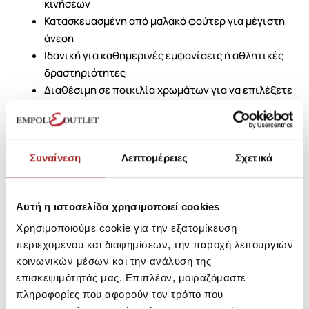
κινήσεων
Κατασκευασμένη από μαλακό φούτερ για μέγιστη
άνεση
Ιδανική για καθημερινές εμφανίσεις ή αθλητικές
δραστηριότητες
Διαθέσιμη σε ποικιλία χρωμάτων για να επιλέξετε
το αγαπημένο σας
Επιλέξτε την ADIDAS ORIGINALS ζακέτα φούτερ και
αναβαθμίστε το στυλ σας με έναν μοναδικό και άνετο
Συναίνεση
Λεπτομέρειες
Σχετικά
τρόπο!
Αυτή η ιστοσελίδα χρησιμοποιεί cookies
SKU: 25296921N4269
Μεγεθολόγιο
Χρησιμοποιούμε cookie για την εξατομίκευση
Κωδικός Κατασκευαστή: IR9893
περιεχομένου και διαφημίσεων, την παροχή λειτουργιών
κοινωνικών μέσων και την ανάλυση της
επισκεψιμότητάς μας. Επιπλέον, μοιραζόμαστε
Σύνθεση
πληροφορίες που αφορούν τον τρόπο που