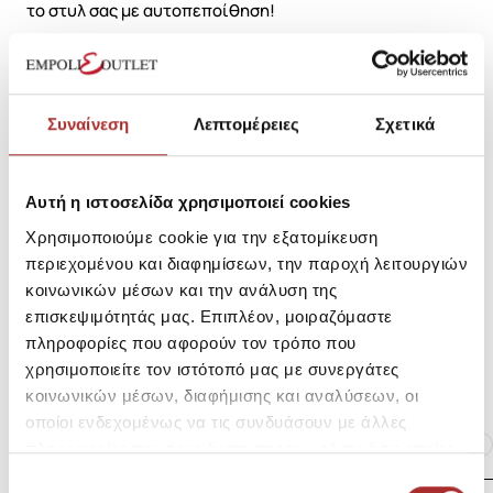
το στυλ σας με αυτοπεποίθηση!
SKU: 25296926R1400
Μεγεθολόγιο
Κωδικός Κατασκευαστή: IZ4858
Συναίνεση
Λεπτομέρειες
Σχετικά
Σύνθεση
Αυτή η ιστοσελίδα χρησιμοποιεί cookies
Χρησιμοποιούμε cookie για την εξατομίκευση
περιεχομένου και διαφημίσεων, την παροχή λειτουργιών
Αποστολές Προϊόντων
κοινωνικών μέσων και την ανάλυση της
επισκεψιμότητάς μας. Επιπλέον, μοιραζόμαστε
πληροφορίες που αφορούν τον τρόπο που
Επιστροφές Προϊόντων
χρησιμοποιείτε τον ιστότοπό μας με συνεργάτες
κοινωνικών μέσων, διαφήμισης και αναλύσεων, οι
οποίοι ενδεχομένως να τις συνδυάσουν με άλλες
Ίδια κατηγορία
Ίδιο Brand
πληροφορίες που τους έχετε παραχωρήσει ή τις οποίες
έχουν συλλέξει σε σχέση με την από μέρους σας χρήση
Επιλογή