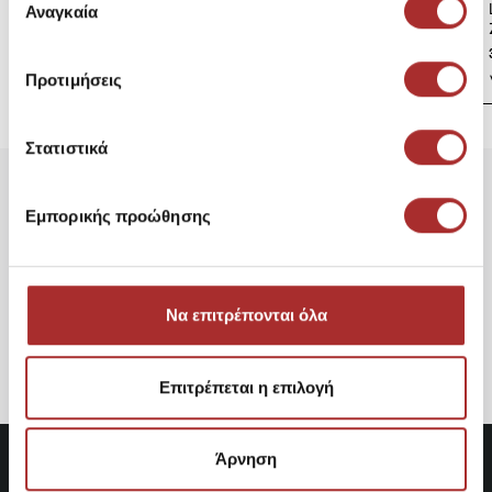
LAPIN HOUSE Βρεφική
των υπηρεσιών τους.
Αναγκαία
συγκατάθεσης
Ζακέτα Πλεκτή
39,00€
Προτιμήσεις
Στατιστικά
Είδατε Πρόσφατα
Δημοφιλή Προϊόντα
Εμπορικής προώθησης
Adidas Originals Men's Short
Sleeve Jersey IZ4858
Να επιτρέπονται όλα
64,95€
Επιτρέπεται η επιλογή
Άρνηση