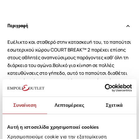
Περιγραφή
Ευέλικτο και σταθερό στην κατασκευή του, το παπούτσι
εσωτερικού χώρου COURT BREAK™ 2 παρέχει επίσης
στους αθλητές αναπνεύσιμους παράγοντες καθ' όλη τη
διάρκεια του αγώνα.Βολικό για κίνηση σε πολλές
κατευθύνσεις στο γήπεδο, αυτό το παπούτσι διαθέτει
ελαφριές, εύκαμπτες επικαλύψεις στο πάνω μέρος που
ενισχύουν το πόδι με μεγαλύτερη σταθερότητα. Τα
πλέγματα κατά μήκος των δακτύλων και του ποδιού
παρέχουν επαρκή αναπνοή για να διατηρούν τα πόδια
Συναίνεση
Λεπτομέρειες
Σχετικά
δροσερά για μεγάλα χρονικά διαστήματα.Σχεδιασμένο
με ανθεκτική κατασκευή, αυτό το παπούτσι
συμπληρώνεται επίσης από μια εξωτερική σόλα από
Αυτή η ιστοσελίδα χρησιμοποιεί cookies
καουτσούκ που προσφέρει προηγμένη πρόσφυση σε
Χρησιμοποιούμε cookie για την εξατομίκευση