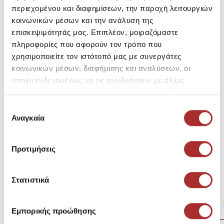
επιφάνειες εσωτερικού χώρου.
περιεχομένου και διαφημίσεων, την παροχή λειτουργιών
κοινωνικών μέσων και την ανάλυση της
επισκεψιμότητάς μας. Επιπλέον, μοιραζόμαστε
SKU: 25290134000
πληροφορίες που αφορούν τον τρόπο που
Μεγεθολόγιο
Κωδικός Κατασκευαστή: 1073A013-403
χρησιμοποιείτε τον ιστότοπό μας με συνεργάτες
κοινωνικών μέσων, διαφήμισης και αναλύσεων, οι
οποίοι ενδεχομένως να τις συνδυάσουν με άλλες
Σύνθεση
πληροφορίες που τους έχετε παραχωρήσει ή τις οποίες
έχουν συλλέξει σε σχέση με την από μέρους σας χρήση
Επιλογή
των υπηρεσιών τους.
Αναγκαία
συγκατάθεσης
Αποστολές Προϊόντων
Προτιμήσεις
Επιστροφές Προϊόντων
Στατιστικά
Ίδια κατηγορία
Ίδιο Brand
Εμπορικής προώθησης