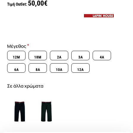
50,00€
Τιμή Outlet:
Μέγεθος
12M
18M
2A
3A
4A
6A
8A
10A
12A
Σε άλλα χρώματα