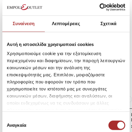
SKU: 252E4241552
Μεγεθολόγιο
Κωδικός Κατασκευαστή: 252E4241
Συναίνεση
Λεπτομέρειες
Σχετικά
Σύνθεση
Αυτή η ιστοσελίδα χρησιμοποιεί cookies
Χρησιμοποιούμε cookie για την εξατομίκευση
Αποστολές Προϊόντων
περιεχομένου και διαφημίσεων, την παροχή λειτουργιών
κοινωνικών μέσων και την ανάλυση της
επισκεψιμότητάς μας. Επιπλέον, μοιραζόμαστε
Επιστροφές Προϊόντων
πληροφορίες που αφορούν τον τρόπο που
χρησιμοποιείτε τον ιστότοπό μας με συνεργάτες
κοινωνικών μέσων, διαφήμισης και αναλύσεων, οι
Ίδια κατηγορία
Ίδιο Brand
οποίοι ενδεχομένως να τις συνδυάσουν με άλλες
πληροφορίες που τους έχετε παραχωρήσει ή τις οποίες
LAPIN HOUSE Βρεφικό
έχουν συλλέξει σε σχέση με την από μέρους σας χρήση
Επιλογή
Παντελόνι
των υπηρεσιών τους.
Αναγκαία
συγκατάθεσης
31,20€