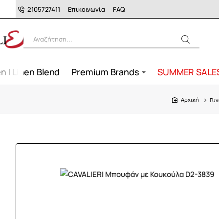
2105727411
Επικοινωνία
FAQ
Αναζήτηση...
n | Linen Blend
Premium Brands
SUMMER SALE
Γυν
home