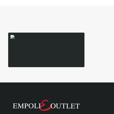
Είδατε Πρόσφατα
Δημοφιλή Προϊόντα
CAVALIERI Μπουφάν με Κουκούλα D2-3839
59,95€