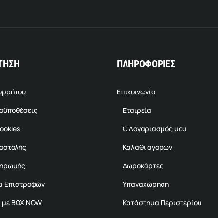
ΤΗΣΗ
ΠΛΗΡΟΦΟΡΙΕΣ
πορρήτου
Επικοινωνία
ροϋποθέσεις
Εταιρεία
ookies
Ο Λογαριασμός μου
ποστολής
Καλάθι αγορών
ληρωμής
Δωροκάρτες
α Επιστροφών
Υπαναχώρηση
 με BOX NOW
Κατάστημα Περιστερίου