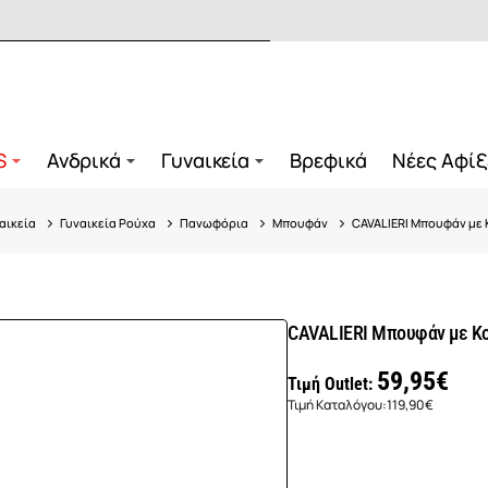
S
Ανδρικά
Γυναικεία
Βρεφικά
Νέες Αφίξ
αικεία
Γυναικεία Ρούχα
Πανωφόρια
Μπουφάν
CAVALIERI Μπουφάν με
CAVALIERI Μπουφάν με Κ
59,95€
Τιμή Outlet:
Τιμή Καταλόγου:
119,90€