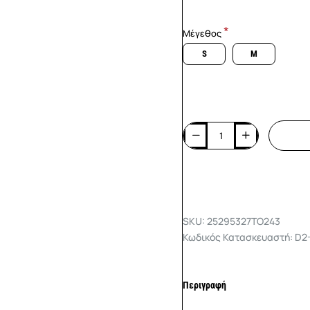
Μέγεθος
S
M
SKU: 25295327TO243
Κωδικός Κατασκευαστή: D2
Περιγραφή