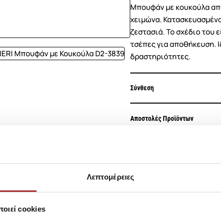
Μπουφάν με κουκούλα από 
χειμώνα. Κατασκευασμένο
ζεστασιά. Το σχέδιο του 
τσέπες για αποθήκευση. Ι
δραστηριότητες.
Σύνθεση
Αποστολές Προϊόντων
Επιστροφές Προϊόντων
Λεπτομέρειες
Ίδια κατηγορία
Ίδιο Brand
οιεί cookies
LAPIN HOUS
Ζακέτα Πλεκ