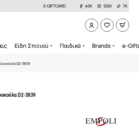
E-GIFTCARD
40K
126K
7K
εις
Είδη Σπιτιού
Παιδικά
Brands
e-Gift
 Κουκούλα D2-3839
ουκούλα D2-3839