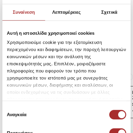
Σύνθεση
Συναίνεση
Λεπτομέρειες
Σχετικά
Αυτή η ιστοσελίδα χρησιμοποιεί cookies
Αποστολές Προϊόντων
Χρησιμοποιούμε cookie για την εξατομίκευση
περιεχομένου και διαφημίσεων, την παροχή λειτουργιών
Επιστροφές Προϊόντων
κοινωνικών μέσων και την ανάλυση της
επισκεψιμότητάς μας. Επιπλέον, μοιραζόμαστε
πληροφορίες που αφορούν τον τρόπο που
Ίδια κατηγορία
Ίδιο Brand
χρησιμοποιείτε τον ιστότοπό μας με συνεργάτες
κοινωνικών μέσων, διαφήμισης και αναλύσεων, οι
LAPIN HOUSE Βρεφική
οποίοι ενδεχομένως να τις συνδυάσουν με άλλες
Ζακέτα Πλεκτή
πληροφορίες που τους έχετε παραχωρήσει ή τις οποίες
39,00€
έχουν συλλέξει σε σχέση με την από μέρους σας χρήση
Επιλογή
των υπηρεσιών τους.
Αναγκαία
συγκατάθεσης
Προτιμήσεις