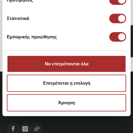
Είδατε Πρόσφατα
Δημοφιλή Προϊόντα
Στατιστικά
Ανδρική Μπλούζα Φούτερ
Με Κουκούλα A2D3U-451
Εμπορικής προώθησης
58,46€
Να επιτρέπονται όλα
Επιτρέπεται η επιλογή
Άρνηση