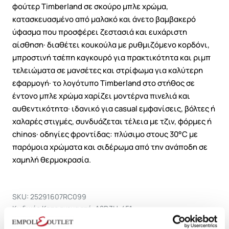
φούτερ Timberland σε σκούρο μπλε χρώμα,
κατασκευασμένο από μαλακό και άνετο βαμβακερό
ύφασμα που προσφέρει ζεστασιά και ευχάριστη
αίσθηση· διαθέτει κουκούλα με ρυθμιζόμενο κορδόνι,
μπροστινή τσέπη καγκουρό για πρακτικότητα και ριμπ
τελειώματα σε μανσέτες και στρίφωμα για καλύτερη
εφαρμογή· το λογότυπο Timberland στο στήθος σε
έντονο μπλε χρώμα χαρίζει μοντέρνα πινελιά και
αυθεντικότητα· ιδανικό για casual εμφανίσεις, βόλτες ή
χαλαρές στιγμές, συνδυάζεται τέλεια με τζιν, φόρμες ή
chinos· οδηγίες φροντίδας: πλύσιμο στους 30°C με
παρόμοια χρώματα και σιδέρωμα από την ανάποδη σε
χαμηλή θερμοκρασία.
SKU: 25291607RC099
Κωδικός Κατασκευαστή: A2D3U-451