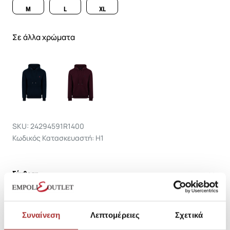
M
L
XL
Σε άλλα χρώματα
SKU: 24294591R1400
Κωδικός Κατασκευαστή: H1
Σύνθεση
Συναίνεση
Λεπτομέρειες
Σχετικά
Αποστολές Προϊόντων