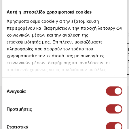
Αυτή η ιστοσελίδα χρησιμοποιεί cookies
Επιστροφές Προϊόντων
Χρησιμοποιούμε cookie για την εξατομίκευση
περιεχομένου και διαφημίσεων, την παροχή λειτουργιών
Ίδια κατηγορία
Ίδιο Brand
κοινωνικών μέσων και την ανάλυση της
επισκεψιμότητάς μας. Επιπλέον, μοιραζόμαστε
πληροφορίες που αφορούν τον τρόπο που
LAPIN HOUSE Βρεφική
Ζακέτα Πλεκτή
χρησιμοποιείτε τον ιστότοπό μας με συνεργάτες
39,00€
κοινωνικών μέσων, διαφήμισης και αναλύσεων, οι
οποίοι ενδεχομένως να τις συνδυάσουν με άλλες
πληροφορίες που τους έχετε παραχωρήσει ή τις οποίες
έχουν συλλέξει σε σχέση με την από μέρους σας χρήση
Επιλογή
των υπηρεσιών τους.
Αναγκαία
συγκατάθεσης
Είδατε Πρόσφατα
Δημοφιλή Προϊόντα
Προτιμήσεις
ΑΝΔΡΙΚΗ ΜΠΛΟΥΖΑ
ΦΟΥΤΕΡ ΜΕ ΚΟΥΚΟΥΛΑ
Στατιστικά