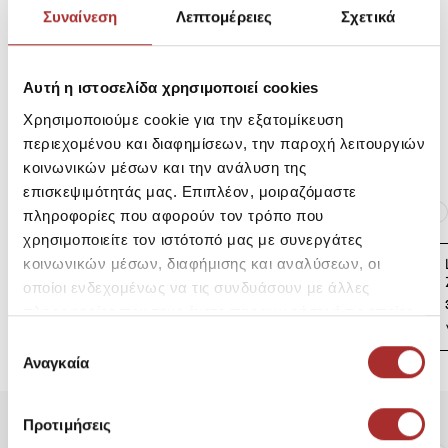
Συναίνεση
Λεπτομέρειες
Σχετικά
Αποστολές Προϊόντων
Αυτή η ιστοσελίδα χρησιμοποιεί cookies
Χρησιμοποιούμε cookie για την εξατομίκευση
Επιστροφές Προϊόντων
περιεχομένου και διαφημίσεων, την παροχή λειτουργιών
κοινωνικών μέσων και την ανάλυση της
επισκεψιμότητάς μας. Επιπλέον, μοιραζόμαστε
Ίδια κατηγορία
Ίδιο Brand
πληροφορίες που αφορούν τον τρόπο που
χρησιμοποιείτε τον ιστότοπό μας με συνεργάτες
LAPIN HOUSE Βρεφική
κοινωνικών μέσων, διαφήμισης και αναλύσεων, οι
Ζακέτα Πλεκτή
οποίοι ενδεχομένως να τις συνδυάσουν με άλλες
39,00€
πληροφορίες που τους έχετε παραχωρήσει ή τις οποίες
έχουν συλλέξει σε σχέση με την από μέρους σας χρήση
Επιλογή
των υπηρεσιών τους.
Αναγκαία
συγκατάθεσης
Προτιμήσεις
Είδατε Πρόσφατα
Δημοφιλή Προϊόντα