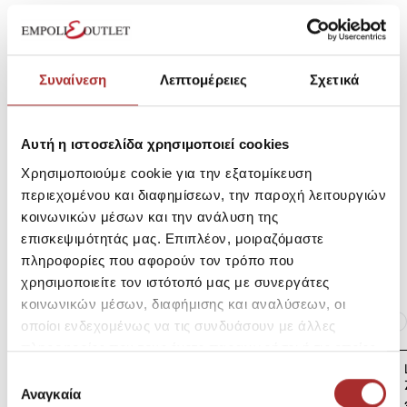
SKU: 25291698D2220
Μεγεθολόγιο
Κωδικός Κατασκευαστή: 11044
Συναίνεση
Λεπτομέρειες
Σχετικά
Σύνθεση
Αυτή η ιστοσελίδα χρησιμοποιεί cookies
Χρησιμοποιούμε cookie για την εξατομίκευση
Αποστολές Προϊόντων
περιεχομένου και διαφημίσεων, την παροχή λειτουργιών
κοινωνικών μέσων και την ανάλυση της
επισκεψιμότητάς μας. Επιπλέον, μοιραζόμαστε
Επιστροφές Προϊόντων
πληροφορίες που αφορούν τον τρόπο που
χρησιμοποιείτε τον ιστότοπό μας με συνεργάτες
κοινωνικών μέσων, διαφήμισης και αναλύσεων, οι
Ίδια κατηγορία
Ίδιο Brand
οποίοι ενδεχομένως να τις συνδυάσουν με άλλες
πληροφορίες που τους έχετε παραχωρήσει ή τις οποίες
LAPIN HOUSE Βρεφική
έχουν συλλέξει σε σχέση με την από μέρους σας χρήση
Επιλογή
Ζακέτα Πλεκτή
των υπηρεσιών τους.
Αναγκαία
συγκατάθεσης
39,00€