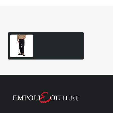
Είδατε Πρόσφατα
Δημοφιλή Προϊόντα
Ανδρικό Παντελόνι Jean Carl
Monty 11154
84,95€