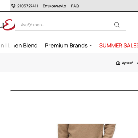
2105727411
Επικοινωνία
FAQ
Αναζήτηση...
n | Linen Blend
Premium Brands
SUMMER SALE
home