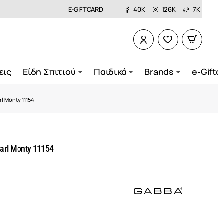
E-GIFTCARD
40K
126K
7K
εις
Είδη Σπιτιού
Παιδικά
Brands
e-Gift
l Monty 11154
arl Monty 11154