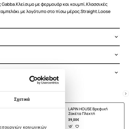
της Gabba.Κλείσιμο με φερμουάρ και κουμπί.Κλασσικές
ταμπελάκι με λογότυπο στο πίσω μέρος.Straight.Loose
Σχετικά
E Βρεφική
LAPIN HOUSE Βρεφική
τή
Ζακέτα Πλεκτή
39,00€
λειτουργιών κοινωνικών