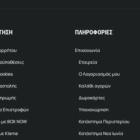
ΤΗΣΗ
ΠΛΗΡΟΦΟΡΙΕΣ
πορρήτου
Επικοινωνία
ροϋποθέσεις
Εταιρεία
ookies
Ο Λογαριασμός μου
ποστολής
Καλάθι αγορών
ληρωμής
Δωροκάρτες
α Επιστροφών
Υπαναχώρηση
 με BOX NOW
Κατάστημα Περιστερίου
ε Klarna
Κατάστημα Νεα Ιωνία