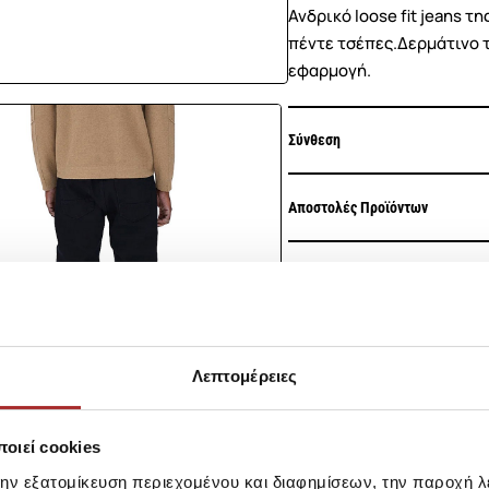
Ανδρικό loose fit jeans 
πέντε τσέπες.Δερμάτινο 
εφαρμογή.
Σύνθεση
Αποστολές Προϊόντων
Επιστροφές Προϊόντων
Ίδια κατηγορία
Ίδιο Brand
Λεπτομέρειες
LAPIN HOUS
Ζακέτα Πλεκ
οιεί cookies
39,00€
την εξατομίκευση περιεχομένου και διαφημίσεων, την παροχή 