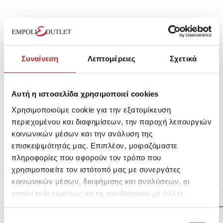
SKU: 25291624A1562
Κωδικός Κατασκευαστή: A6Q99-269
Συναίνεση
Λεπτομέρειες
Σχετικά
Σύνθεση
Αυτή η ιστοσελίδα χρησιμοποιεί cookies
Χρησιμοποιούμε cookie για την εξατομίκευση
Αποστολές Προϊόντων
περιεχομένου και διαφημίσεων, την παροχή λειτουργιών
κοινωνικών μέσων και την ανάλυση της
επισκεψιμότητάς μας. Επιπλέον, μοιραζόμαστε
Επιστροφές Προϊόντων
πληροφορίες που αφορούν τον τρόπο που
χρησιμοποιείτε τον ιστότοπό μας με συνεργάτες
κοινωνικών μέσων, διαφήμισης και αναλύσεων, οι
Ίδια κατηγορία
Ίδιο Brand
οποίοι ενδεχομένως να τις συνδυάσουν με άλλες
πληροφορίες που τους έχετε παραχωρήσει ή τις οποίες
έχουν συλλέξει σε σχέση με την από μέρους σας χρήση
Επιλογή