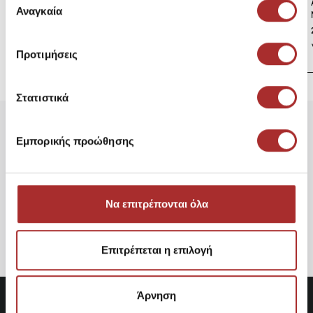
των υπηρεσιών τους.
Αναγκαία
συγκατάθεσης
Ανδρική Κοντομάνικη Μπλούζα Club NIKE
23,95€
Προτιμήσεις
Στατιστικά
Είδατε Πρόσφατα
Δημοφιλή Προϊόντα
Εμπορικής προώθησης
Ανδρικό T-shirt Timberland
A6Q99-269
Να επιτρέπονται όλα
35,96€
Επιτρέπεται η επιλογή
Άρνηση