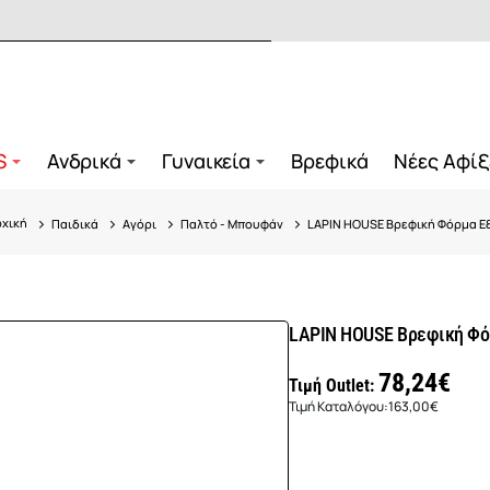
S
Ανδρικά
Γυναικεία
Βρεφικά
Νέες Αφίξ
Παιδικά
Αγόρι
Παλτό - Μπουφάν
LAPIN HOUSE Βρεφική Φόρμα Ε
home
LAPIN HOUSE Βρεφική Φό
78,24€
Τιμή Outlet:
Τιμή Καταλόγου:
163,00€