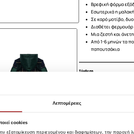
Βρεφική φόρμα εξό
Εσωτερικά η μαλακή
Σε καρό μοτίβο, δυ
Διαθέτει φερμουάρ 
Μια ζεστή και άνετη
Από 1-6 μηνών τα πο
παπουτσάκια
Σύνθεση
Αποστολές Προϊόντων
Λεπτομέρειες
Επιστροφές Προϊόντων
οιεί cookies
Ίδια κατηγορία
Ίδιο Brand
την εξατομίκευση περιεχομένου και διαφημίσεων, την παροχή 