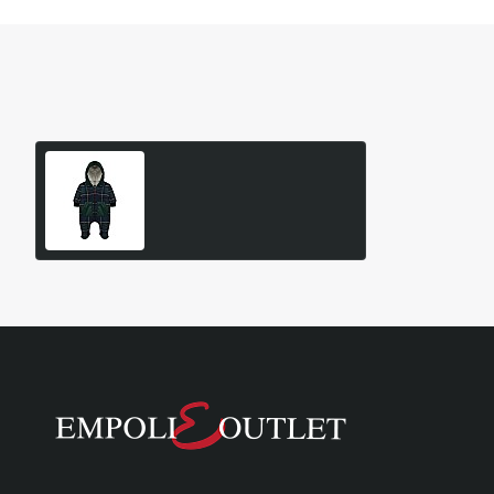
Είδατε Πρόσφατα
Δημοφιλή Προϊόντα
LAPIN HOUSE Βρεφική
Φόρμα Εξόδου
78,24€