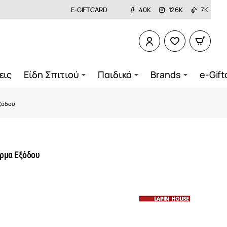
E-GIFTCARD
40K
126K
7K
εις
Είδη Σπιτιού
Παιδικά
Brands
e-Gift
ξόδου
ρμα Εξόδου