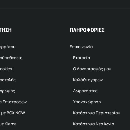
ΤΗΣΗ
ΠΛΗΡΟΦΟΡΙΕΣ
πορρήτου
Επικοινωνία
ροϋποθέσεις
Εταιρεία
ookies
Ο Λογαριασμός μου
ποστολής
Καλάθι αγορών
ληρωμής
Δωροκάρτες
α Επιστροφών
Υπαναχώρηση
 με BOX NOW
Κατάστημα Περιστερίου
ε Klarna
Κατάστημα Νεα Ιωνία