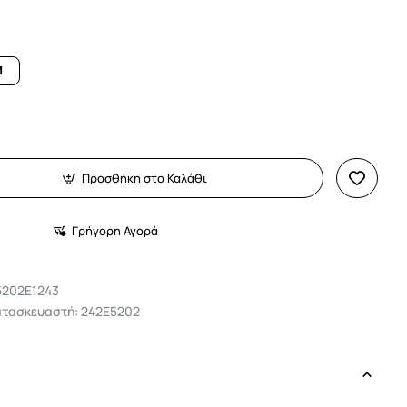
M
Προσθήκη στο Καλάθι
Γρήγορη Αγορά
5202E1243
ατασκευαστή: 242E5202