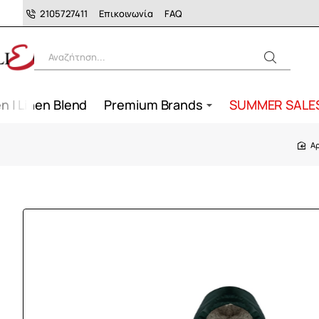
2105727411
Επικοινωνία
FAQ
Αναζήτηση...
n | Linen Blend
Premium Brands
SUMMER SALE