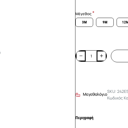
Μέγεθος
3M
9M
12
SKU: 242E
Μεγεθολόγιο
Κωδικός Κ
Περιγραφή