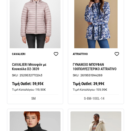
CAVALIERI
ATTRATTIVO
CAVALIERI Μπουφάν με
ΓΥΝΑΙΚΕΙΟ ΜΠΟΥΦΑΝ
Κουκούλα D2-3839
100ΠΟΛΥΕΣΤΕΡΙΚΟ ATTRATIVO
SKU:
25295327TO243
SKU:
26195515N4269
Τιμή Outlet: 59,95€
Τιμή Outlet: 39,99€
Τιμή Καταλόγου: 119,90€
Τιμή Καταλόγου: 159,99€
S
M
S-8
M-10
XL-14