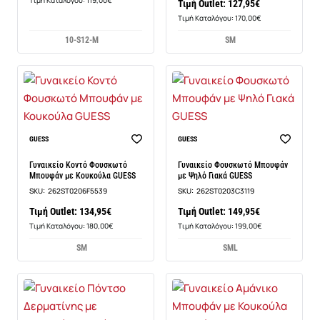
Τιμή Καταλόγου: 119,00€
Τιμή Outlet: 127,95€
Τιμή Καταλόγου: 170,00€
10-S
12-M
S
M
Νέο
Νέο
GUESS
GUESS
Γυναικείο Κοντό Φουσκωτό
Γυναικείο Φουσκωτό Μπουφάν
Μπουφάν με Κουκούλα GUESS
με Ψηλό Γιακά GUESS
SKU:
262ST0206F5539
SKU:
262ST0203C3119
Τιμή Outlet: 134,95€
Τιμή Outlet: 149,95€
Τιμή Καταλόγου: 180,00€
Τιμή Καταλόγου: 199,00€
S
M
S
M
L