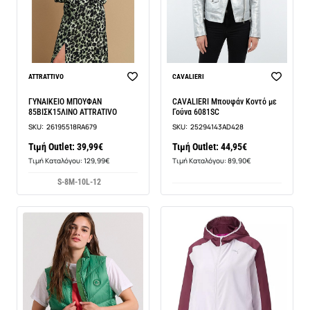
ATTRATTIVO
CAVALIERI
ΓΥΝΑΙΚΕΙΟ ΜΠΟΥΦΑΝ
CAVALIERI Μπουφάν Κοντό με
85ΒΙΣΚ15ΛΙΝΟ ATTRATIVO
Γούνα 6081SC
SKU:
26195518RA679
SKU:
25294143AD428
Τιμή Outlet: 39,99€
Τιμή Outlet: 44,95€
Τιμή Καταλόγου: 129,99€
Τιμή Καταλόγου: 89,90€
S-8
M-10
L-12