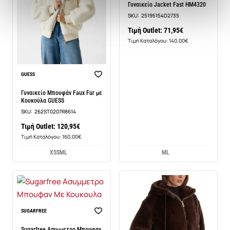
Γυναικείο Jacket Fast HM4320
SKU:
25195154D2735
Τιμή Outlet: 71,95€
Τιμή Καταλόγου: 140,00€
Νέο
GUESS
Γυναικείο Μπουφάν Faux Fur με
Κουκούλα GUESS
SKU:
262ST0207R8614
Τιμή Outlet: 120,95€
Τιμή Καταλόγου: 160,00€
XS
S
M
L
M
L
SUGARFREE
Sugarfree Ασυμμετρο Μπουφαν