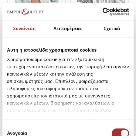
Συναίνεση
Λεπτομέρειες
Σχετικά
PEPE JEANS
CAVALIERI
Αυτή η ιστοσελίδα χρησιμοποιεί cookies
PL402431PG2 Γυναικείο
Μπουφάν Μεταλιζέ EMPOLI
Μπουφάν CROPPED JACKET
COLLECTION 09323PE
Χρησιμοποιούμε cookie για την εξατομίκευση
SKU:
252ST0303RA022
SKU:
25190966AD428
περιεχομένου και διαφημίσεων, την παροχή λειτουργιών
Τιμή Outlet: 64,95€
Τιμή Outlet: 36,95€
κοινωνικών μέσων και την ανάλυση της
Τιμή Καταλόγου: 108,00€
Τιμή Καταλόγου: 147,80€
επισκεψιμότητάς μας. Επιπλέον, μοιραζόμαστε
L
πληροφορίες που αφορούν τον τρόπο που
χρησιμοποιείτε τον ιστότοπό μας με συνεργάτες
κοινωνικών μέσων, διαφήμισης και αναλύσεων, οι
οποίοι ενδεχομένως να τις συνδυάσουν με άλλες
πληροφορίες που τους έχετε παραχωρήσει ή τις οποίες
έχουν συλλέξει σε σχέση με την από μέρους σας χρήση
Επιλογή
των υπηρεσιών τους.
Αναγκαία
συγκατάθεσης