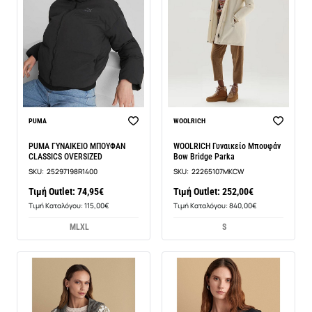
BEST SELLER
PUMA
WOOLRICH
PUMA ΓΥΝΑΙΚΕΙΟ ΜΠΟΥΦΑΝ
WOOLRICH Γυναικείο Μπουφάν
CLASSICS OVERSIZED
Bow Bridge Parka
SKU:
25297198R1400
SKU:
22265107MKCW
Τιμή Outlet: 74,95€
Τιμή Outlet: 252,00€
Τιμή Καταλόγου: 115,00€
Τιμή Καταλόγου: 840,00€
M
L
XL
S