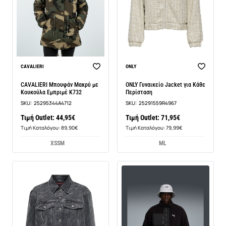
CAVALIERI
ONLY
CAVALIERI Μπουφάν Μακρύ με
ONLY Γυναικείο Jacket για Κάθε
Κουκούλα Εμπριμέ K732
Περίσταση
SKU:
25295344A4712
SKU:
25291559R4967
Τιμή Outlet: 44,95€
Τιμή Outlet: 71,95€
Τιμή Καταλόγου: 89,90€
Τιμή Καταλόγου: 79,99€
XS
S
M
M
L