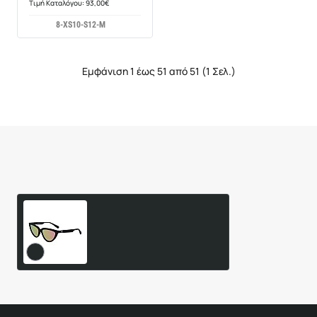
Τιμή Καταλόγου: 93,00€
8-XS
10-S
12-M
Εμφάνιση 1 έως 51 από 51 (1 Σελ.)
Είδατε Πρόσφατα
Δημοφιλή Προϊόντα
Γυναικεία Γυαλία Ηλίου
Calvin Klein CKJ23658S
60,21€