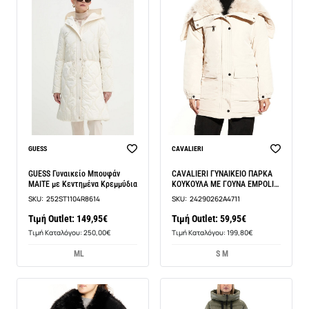
BEST SELLER
GUESS
CAVALIERI
GUESS Γυναικείο Μπουφάν
CAVALIERI ΓΥΝΑΙΚΕΙΟ ΠΑΡΚΑ
MAITE με Κεντημένα Κρεμμύδια
ΚΟΥΚΟΥΛΑ ΜΕ ΓΟΥΝΑ EMPOLI
COLLECTION LA609
SKU:
252ST1104R8614
SKU:
24290262A4711
Τιμή Outlet: 149,95€
Τιμή Outlet: 59,95€
Τιμή Καταλόγου: 250,00€
Τιμή Καταλόγου: 199,80€
M
L
S M