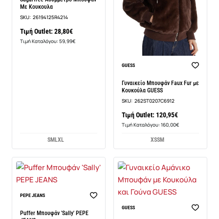
Με Κουκουλα
SKU:
26194125R4214
Τιμή Outlet: 28,80€
Τιμή Καταλόγου: 59,99€
Νέο
GUESS
Γυναικείο Μπουφάν Faux Fur με
Κουκούλα GUESS
SKU:
262ST0207C6912
Τιμή Outlet: 120,95€
Τιμή Καταλόγου: 160,00€
S
M
L
XL
XS
S
M
PEPE JEANS
Νέο
GUESS
Puffer Μπουφάν 'Sally' PEPE