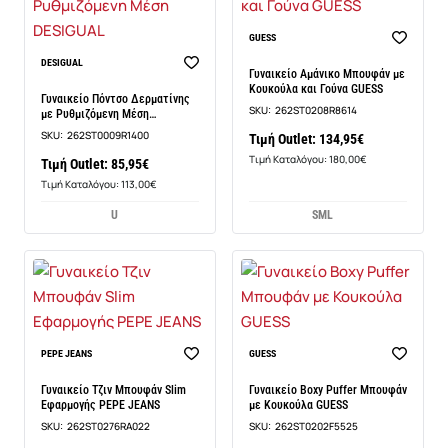
Νέο
GUESS
Νέο
DESIGUAL
Γυναικείο Αμάνικο Μπουφάν με
Κουκούλα και Γούνα GUESS
Γυναικείο Πόντσο Δερματίνης
SKU:
262ST0208R8614
με Ρυθμιζόμενη Μέση
DESIGUAL
SKU:
262ST0009R1400
Τιμή Outlet: 134,95€
Τιμή Καταλόγου: 180,00€
Τιμή Outlet: 85,95€
Τιμή Καταλόγου: 113,00€
U
S
M
L
Νέο
Νέο
PEPE JEANS
GUESS
Γυναικείο Τζιν Μπουφάν Slim
Γυναικείο Boxy Puffer Μπουφάν
Εφαρμογής PEPE JEANS
με Κουκούλα GUESS
SKU:
262ST0276RA022
SKU:
262ST0202F5525