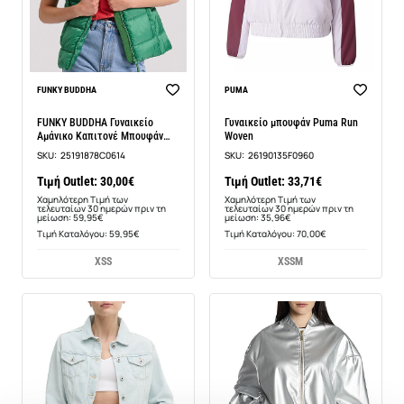
-50%
-6%
FUNKY BUDDHA
PUMA
FUNKY BUDDHA Γυναικείο
Γυναικείο μπουφάν Puma Run
Αμάνικο Καπιτονέ Μπουφάν
Woven
FBL009-100-01
SKU:
25191878C0614
SKU:
26190135F0960
Τιμή Outlet: 30,00€
Τιμή Outlet: 33,71€
Χαμηλότερη Τιμή των
Χαμηλότερη Τιμή των
τελευταίων 30 ημερών πριν τη
τελευταίων 30 ημερών πριν τη
μείωση: 59,95€
μείωση: 35,96€
Τιμή Καταλόγου: 59,95€
Τιμή Καταλόγου: 70,00€
XS
S
XS
S
M