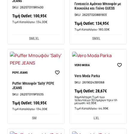
JEANS
Γυναικείο Αμάνικο Μπουφάν με
SKU:
262ST0119R1400
Κουκούλα και Γούνα GUESS
SKU:
262ST0208B1903
Τιμή Outlet: 100,95€
Τιμή Καταλόγου: 134,00€
Τιμή Outlet: 134,95€
Τιμή Καταλόγου: 180,00€
S
M
L
XL
S
M
XL
-30%
VERO MODA
PEPE JEANS
Vero Moda Parka
SKU:
26190243B1068
Puffer Μπουφάν 'Sally' PEPE
JEANS
Τιμή Outlet: 28,67€
SKU:
262ST0119F5535
Χαμηλότερη Τιμή των
τελευταίων 30 ημερών πριν τη
Τιμή Outlet: 100,95€
μείωση: 40,95€
Τιμή Καταλόγου: 44,99€
Τιμή Καταλόγου: 134,00€
S
M
L
XL