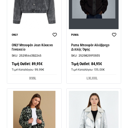
ONLY
PUMA
ONLY Μπουφάν Jean Κόκκινο
Puma Μπουφάν Αδιάβροχο
Γυναικείο
Διπλής Όψης
SKU:
25295443B2245
SKU:
25298291F0935
Τιμή Outlet: 89,95€
Τιμή Outlet: 84,95€
Τιμή Καταλόγου: 99,99€
Τιμή Καταλόγου: 135,00€
XS
S
L
L
XL
XXL