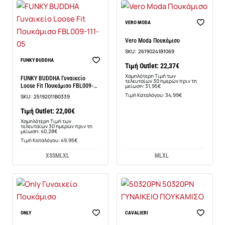
-30%
VERO MODA
Vero Moda Πουκάμισο
SKU:
26190241B1069
-45%
FUNKY BUDDHA
Τιμή Outlet: 22,37€
Χαμηλότερη Τιμή των
FUNKY BUDDHA Γυναικείο
τελευταίων 30 ημερών πριν τη
Loose Fit Πουκάμισο FBL009-
μείωση: 31,95€
111-05
Τιμή Καταλόγου: 34,99€
SKU:
25192011B0339
Τιμή Outlet: 22,00€
Χαμηλότερη Τιμή των
τελευταίων 30 ημερών πριν τη
μείωση: 40,28€
Τιμή Καταλόγου: 49,95€
XS
S
M
L
XL
M
L
XL
-30%
-29%
ONLY
CAVALIERI