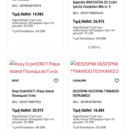
Superdry W4010470A D2 Στάντ
SKU:
26196166TO073
Ίμπιζα Λονγκλάιν Μπιτς S
SKU:
261ST1386R1400
Τιμή Outlet: 14,98€
Χαμηλότερη Τιμή των
Τιμή Outlet: 26,97€
τελευταίων 30 ημερών πριν τη
μείωση: 20,97€
Χαμηλότερη Τιμή των
τελευταίων 30 ημερών πριν τη
Τιμή Καταλόγου: 49,00€
μείωση: 31,47€
Τιμή Καταλόγου: 69,99€
12-M
14-L
-13%
-29%
ROXY
CAVALIERI
Roxy Erjwt03671 Playa Island
06325PN6 06325PN6 ΓΥΝΑΙΚΕΙΟ
Πουκαμισο Γυναι
ΠΟΥΚΑΜΙΣΟ
SKU:
261ST1189F1912
SKU:
26196167RD182
Τιμή Outlet: 20,97€
Τιμή Outlet: 16,48€
Χαμηλότερη Τιμή των
Χαμηλότερη Τιμή των
τελευταίων 30 ημερών πριν τη
τελευταίων 30 ημερών πριν τη
μείωση: 23,96€
μείωση: 23,07€
Τιμή Καταλόγου: 48,00€
Τιμή Καταλόγου: 50,00€