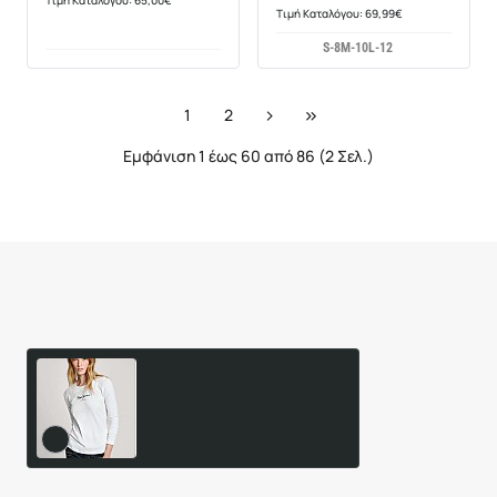
Τιμή Καταλόγου: 69,99€
S-8
M-10
L-12
1
2
Εμφάνιση 1 έως 60 από 86 (2 Σελ.)
Είδατε Πρόσφατα
Δημοφιλή Προϊόντα
Γυναικεία Μακρυμάνικη
Μπλούζα Virginia με
Λογότυπο PEPE JEANS
28,95€