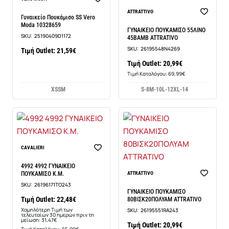
ATTRATTIVO
Γυναικείο Πουκάμισο SS Vero
Moda 10328659
ΓΥΝΑΙΚΕΙΟ ΠΟΥΚΑΜΙΣΟ 55ΛΙΝΟ
SKU:
25190409D1172
45ΒΑΜΒ ATTRATIVO
SKU:
26195548N4269
Τιμή Outlet: 21,59€
Τιμή Outlet: 20,99€
Τιμή Καταλόγου: 69,99€
XS
S
M
S-8
M-10
L-12
XL-14
Νέο
CAVALIERI
-29%
4992 4992 ΓΥΝΑΙΚΕΙΟ
ΠΟΥΚΑΜΙΣΟ Κ.Μ.
ATTRATTIVO
SKU:
26196171TO243
ΓΥΝΑΙΚΕΙΟ ΠΟΥΚΑΜΙΣΟ
Τιμή Outlet: 22,48€
80ΒΙΣΚ20ΠΟΛΥΑΜ ATTRATIVO
Χαμηλότερη Τιμή των
SKU:
26195551RA243
τελευταίων 30 ημερών πριν τη
μείωση: 31,47€
Τιμή Outlet: 20,99€
Τιμή Καταλόγου: 65,00€