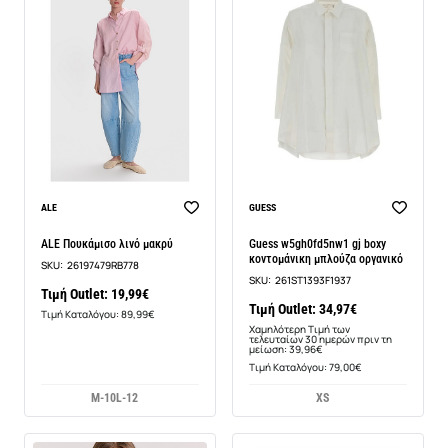
-13%
ALE
GUESS
ALE Πουκάμισο λινό μακρύ
Guess w5gh0fd5nw1 gj boxy
κοντομάνικη μπλούζα οργανικό
SKU:
26197479RB778
SKU:
261ST1393F1937
Τιμή Outlet: 19,99€
Τιμή Outlet: 34,97€
Τιμή Καταλόγου: 89,99€
Χαμηλότερη Τιμή των
τελευταίων 30 ημερών πριν τη
μείωση: 39,96€
Τιμή Καταλόγου: 79,00€
M-10
L-12
XS