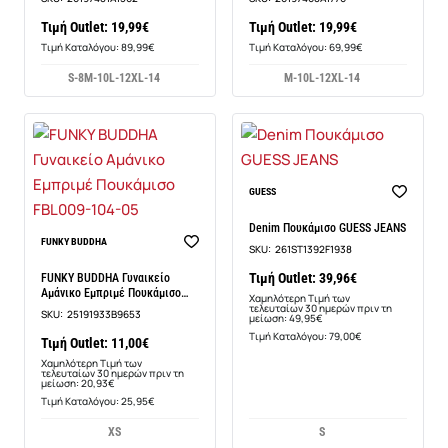
Τιμή Outlet: 19,99€
Τιμή Outlet: 19,99€
Τιμή Καταλόγου: 89,99€
Τιμή Καταλόγου: 69,99€
S-8
M-10
L-12
XL-14
M-10
L-12
XL-14
-20%
GUESS
Denim Πουκάμισο GUESS JEANS
-47%
FUNKY BUDDHA
SKU:
261ST1392F1938
Τιμή Outlet: 39,96€
FUNKY BUDDHA Γυναικείο
Αμάνικο Εμπριμέ Πουκάμισο
Χαμηλότερη Τιμή των
FBL009-104-05
τελευταίων 30 ημερών πριν τη
SKU:
25191933B9653
μείωση: 49,95€
Τιμή Καταλόγου: 79,00€
Τιμή Outlet: 11,00€
Χαμηλότερη Τιμή των
τελευταίων 30 ημερών πριν τη
μείωση: 20,93€
Τιμή Καταλόγου: 25,95€
XS
S