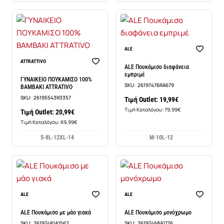
ALE
ATTRATTIVO
ALE Πουκάμισο διαφάνεια
εμπριμέ
ΓΥΝΑΙΚΕΙΟ ΠΟΥΚΑΜΙΣΟ 100%
SKU:
26197476RA679
ΒΑΜΒΑΚΙ ATTRATIVO
SKU:
26195543R3357
Τιμή Outlet: 19,99€
Τιμή Καταλόγου: 79,99€
Τιμή Outlet: 20,99€
Τιμή Καταλόγου: 69,99€
S-8
L-12
XL-14
M-10
L-12
ALE
ALE
ALE Πουκάμισο με μάο γιακά
ALE Πουκάμισο μονόχρωμο
SKU:
26197481A1562
SKU:
26197468A1776