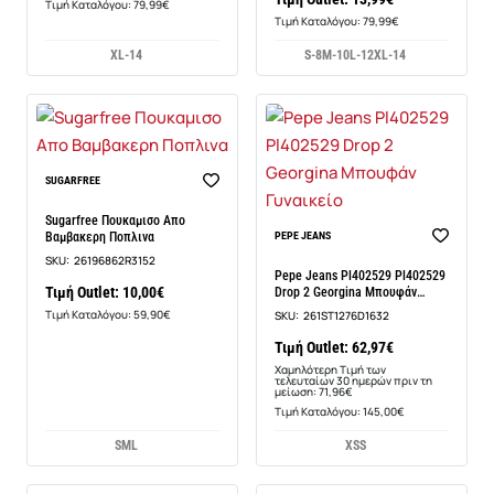
Τιμή Καταλόγου: 79,99€
Τιμή Καταλόγου: 79,99€
XL-14
S-8
M-10
L-12
XL-14
SUGARFREE
Sugarfree Πουκαμισο Απο
-13%
Βαμβακερη Ποπλινα
PEPE JEANS
SKU:
26196862R3152
Pepe Jeans Pl402529 Pl402529
Τιμή Outlet: 10,00€
Drop 2 Georgina Μπουφάν
Γυναικείο
Τιμή Καταλόγου: 59,90€
SKU:
261ST1276D1632
Τιμή Outlet: 62,97€
Χαμηλότερη Τιμή των
τελευταίων 30 ημερών πριν τη
μείωση: 71,96€
Τιμή Καταλόγου: 145,00€
S
M
L
XS
S