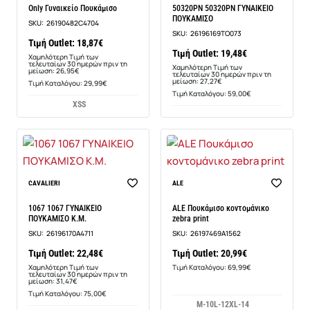
Only Γυναικείο Πουκάμισο
50320PN 50320PN ΓΥΝΑΙΚΕΙΟ
ΠΟΥΚΑΜΙΣΟ
SKU:
26190482C4704
SKU:
26196169TO073
Τιμή Outlet: 18,87€
Τιμή Outlet: 19,48€
Χαμηλότερη Τιμή των
τελευταίων 30 ημερών πριν τη
Χαμηλότερη Τιμή των
μείωση: 26,95€
τελευταίων 30 ημερών πριν τη
μείωση: 27,27€
Τιμή Καταλόγου: 29,99€
Τιμή Καταλόγου: 59,00€
XS
S
-29%
CAVALIERI
ALE
1067 1067 ΓΥΝΑΙΚΕΙΟ
ALE Πουκάμισο κοντομάνικο
ΠΟΥΚΑΜΙΣΟ Κ.Μ.
zebra print
SKU:
26196170A4711
SKU:
26197469A1562
Τιμή Outlet: 22,48€
Τιμή Outlet: 20,99€
Χαμηλότερη Τιμή των
Τιμή Καταλόγου: 69,99€
τελευταίων 30 ημερών πριν τη
μείωση: 31,47€
Τιμή Καταλόγου: 75,00€
M-10
L-12
XL-14