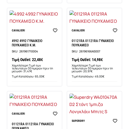
Νέο
-29%
CAVALIERI
CAVALIERI
-29%
4992 4992 ΓΥΝΑΙΚΕΙΟ
01121RA 01121RA ΓΥΝΑΙΚΕΙΟ
ΠΟΥΚΑΜΙΣΟ Κ.Μ.
ΠΟΥΚΑΜΙΣΟ
SKU:
261961710004
SKU:
26196166AS007
Τιμή Outlet: 22,48€
Τιμή Outlet: 14,98€
Χαμηλότερη Τιμή των
Χαμηλότερη Τιμή των
τελευταίων 30 ημερών πριν τη
τελευταίων 30 ημερών πριν τη
μείωση: 31,47€
μείωση: 20,97€
Τιμή Καταλόγου: 65,00€
Τιμή Καταλόγου: 49,00€
-29%
CAVALIERI
-14%
SUPERDRY
01121RA 01121RA ΓΥΝΑΙΚΕΙΟ
ΠΟΥΚΑΜΙΣΟ