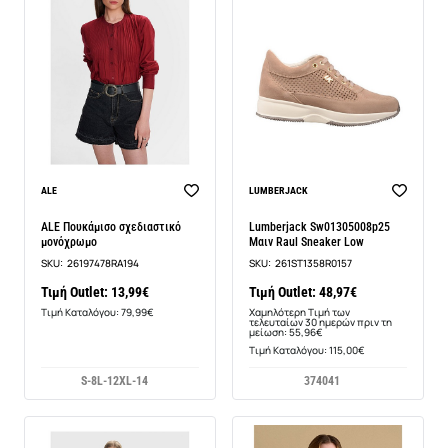
-13%
ALE
LUMBERJACK
ALE Πουκάμισο σχεδιαστικό
Lumberjack Sw01305008p25
μονόχρωμο
Μαιν Raul Sneaker Low
SKU:
26197478RA194
SKU:
261ST1358R0157
Τιμή Outlet: 13,99€
Τιμή Outlet: 48,97€
Τιμή Καταλόγου: 79,99€
Χαμηλότερη Τιμή των
τελευταίων 30 ημερών πριν τη
μείωση: 55,96€
Τιμή Καταλόγου: 115,00€
S-8
L-12
XL-14
37
40
41