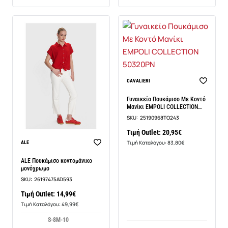
CAVALIERI
Γυναικείο Πουκάμισο Με Κοντό
Μανίκι EMPOLI COLLECTION
50320PN
SKU:
25190968TO243
Τιμή Outlet: 20,95€
Τιμή Καταλόγου: 83,80€
ALE
ALE Πουκάμισο κοντομάνικο
μονόχρωμο
SKU:
26197475AD593
Τιμή Outlet: 14,99€
Τιμή Καταλόγου: 49,99€
S-8
M-10