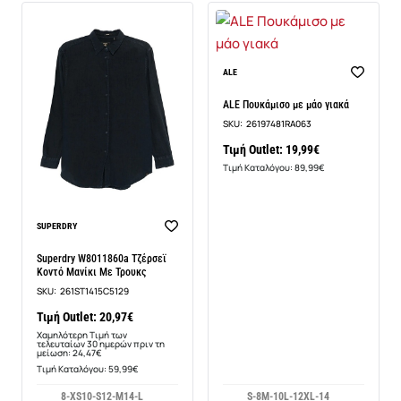
ALE
ALE Πουκάμισο με μάο γιακά
SKU:
26197481RA063
Τιμή Outlet: 19,99€
Τιμή Καταλόγου: 89,99€
-14%
SUPERDRY
Superdry W8011860a Τζέρσεϊ
Κοντό Μανίκι Με Τρουκς
SKU:
261ST1415C5129
Τιμή Outlet: 20,97€
Χαμηλότερη Τιμή των
τελευταίων 30 ημερών πριν τη
μείωση: 24,47€
Τιμή Καταλόγου: 59,99€
8-XS
10-S
12-M
14-L
S-8
M-10
L-12
XL-14