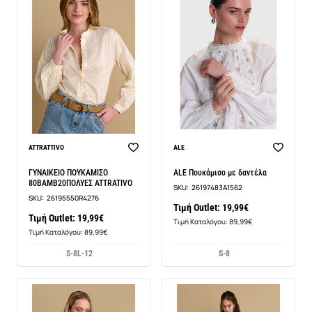
ATTRATTIVO
ALE
ΓΥΝΑΙΚΕΙΟ ΠΟΥΚΑΜΙΣΟ
ALE Πουκάμισο με δαντέλα
80ΒΑΜΒ20ΠΟΛΥΕΣ ATTRATIVO
SKU:
26197483A1562
SKU:
26195550R4276
Τιμή Outlet: 19,99€
Τιμή Outlet: 19,99€
Τιμή Καταλόγου: 89,99€
Τιμή Καταλόγου: 89,99€
S-8
L-12
S-8