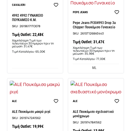
Νέο
CAVALIERI
-13%
PEPE JEANS
-29%
4992 4992 ΓΥΝΑΙΚΕΙΟ
ΠΟΥΚΑΜΙΣΟ Κ.Μ.
Pepe Jeans Pl304993 Drop 3a
SKU:
26196171TO078
Chipper Πουκάμισο Γυναικείο
SKU:
261ST1268A3443
Τιμή Outlet: 22,48€
Χαμηλότερη Τιμή των
Τιμή Outlet: 31,47€
τελευταίων 30 ημερών πριν τη
μείωση: 31,47€
Χαμηλότερη Τιμή των
τελευταίων 30 ημερών πριν τη
Τιμή Καταλόγου: 65,00€
μείωση: 35,96€
Τιμή Καταλόγου: 77,00€
M
L
ALE
ALE
ALE Πουκάμισο μακρύ ριγέ
ALE Πουκάμισο σχεδιαστικό
μονόχρωμο
SKU:
26197472A1562
SKU:
26197478A1562
Τιμή Outlet: 19,99€
Τιμή Outlet: 13,99€