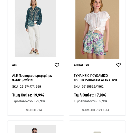
ALE
ATTRATTIVO
ALE Πουκάμισο εμπριμέ με
ΓΥΝΑΙΚΕΙΟ ΠΟΥΚΑΜΙΣΟ
πλισέ μανίκια
85ΒΙΣΚ15ΠΟΛΥΑΜ ATTRATIVO
SKU:
26197477A1559
SKU:
26195552A1562
Τιμή Outlet: 19,99€
Τιμή Outlet: 17,99€
Τιμή Καταλόγου: 79,99€
Τιμή Καταλόγου: 59,99€
M-10
XL-14
S-8
M-10
L-12
XL-14