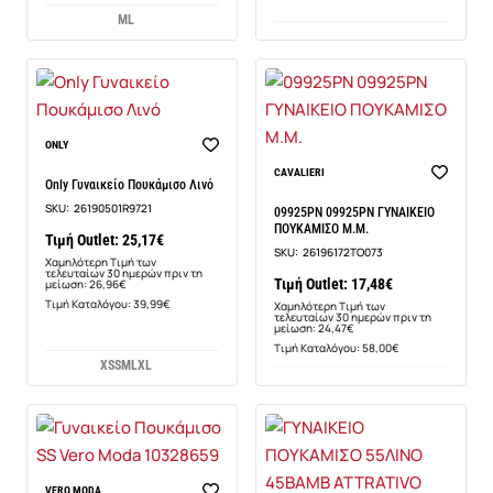
M
L
-7%
ONLY
-29%
CAVALIERI
Only Γυναικείο Πουκάμισο Λινό
SKU:
26190501R9721
09925PN 09925PN ΓΥΝΑΙΚΕΙΟ
ΠΟΥΚΑΜΙΣΟ Μ.Μ.
Τιμή Outlet: 25,17€
SKU:
26196172TO073
Χαμηλότερη Τιμή των
τελευταίων 30 ημερών πριν τη
Τιμή Outlet: 17,48€
μείωση: 26,96€
Τιμή Καταλόγου: 39,99€
Χαμηλότερη Τιμή των
τελευταίων 30 ημερών πριν τη
μείωση: 24,47€
Τιμή Καταλόγου: 58,00€
XS
S
M
L
XL
VERO MODA