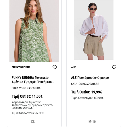
-47%
FUNKY BUDDHA
ALE
FUNKY BUDDHA Γυναικείο
ALE Πουκάμισο λινό μακρύ
Αμάνικο Εμπριμέ Πουκάμισο
SKU:
26197479A1562
FBL009-104-05
SKU:
25191933C9504
Τιμή Outlet: 19,99€
Τιμή Outlet: 11,00€
Τιμή Καταλόγου: 89,99€
Χαμηλότερη Τιμή των
τελευταίων 30 ημερών πριν τη
μείωση: 20,93€
Τιμή Καταλόγου: 25,95€
XS
M-10