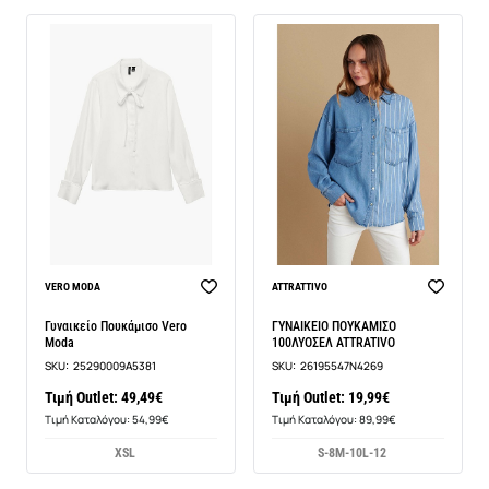
VERO MODA
ATTRATTIVO
Γυναικείο Πουκάμισο Vero
ΓΥΝΑΙΚΕΙΟ ΠΟΥΚΑΜΙΣΟ
Moda
100ΛΥΟΣΕΛ ATTRATIVO
SKU:
25290009A5381
SKU:
26195547N4269
Τιμή Outlet: 49,49€
Τιμή Outlet: 19,99€
Τιμή Καταλόγου: 54,99€
Τιμή Καταλόγου: 89,99€
XS
L
S-8
M-10
L-12