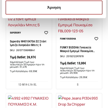
Άρνηση
-14%
SUPERDRY
-57%
FUNKY BUDDHA
Superdry W4010470A D2 Στάντ
Ίμπιζα Λονγκλάιν Μπιτς S
FUNKY BUDDHA Γυναικεία
SKU:
261ST1386RB841
Μακριά Εμπριμέ Πουκαμίσα
FBL009-123-05
SKU:
25192122R7878
Τιμή Outlet: 26,97€
Χαμηλότερη Τιμή των
Τιμή Outlet: 13,00€
τελευταίων 30 ημερών πριν τη
μείωση: 31,47€
Χαμηλότερη Τιμή των
τελευταίων 30 ημερών πριν τη
Τιμή Καταλόγου: 69,99€
μείωση: 29,95€
Τιμή Καταλόγου: 29,95€
12-M
14-L
16-XL
S