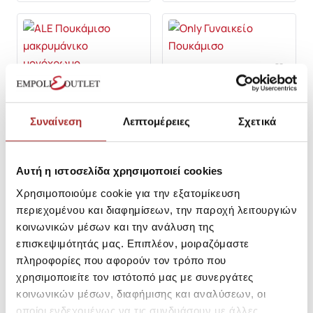
-30%
ONLY
ALE
Only Γυναικείο Πουκάμισο
SKU:
26190482B4864
ALE Πουκάμισο μακρυμάνικο
Συναίνεση
Λεπτομέρειες
Σχετικά
μονόχρωμο
Τιμή Outlet: 18,87€
SKU:
26197474A4110
Χαμηλότερη Τιμή των
τελευταίων 30 ημερών πριν τη
Τιμή Outlet: 13,99€
μείωση: 26,95€
Τιμή Καταλόγου: 29,99€
Αυτή η ιστοσελίδα χρησιμοποιεί cookies
Τιμή Καταλόγου: 69,99€
Χρησιμοποιούμε cookie για την εξατομίκευση
S-8
M-10
L-12
XS
S
M
περιεχομένου και διαφημίσεων, την παροχή λειτουργιών
κοινωνικών μέσων και την ανάλυση της
επισκεψιμότητάς μας. Επιπλέον, μοιραζόμαστε
πληροφορίες που αφορούν τον τρόπο που
Νέο
CAVALIERI
ALE
χρησιμοποιείτε τον ιστότοπό μας με συνεργάτες
-30%
κοινωνικών μέσων, διαφήμισης και αναλύσεων, οι
8696 8696 ΓΥΝΑΙΚΕΙΟ
ALE Πουκάμισο μονόχρωμο
ΠΟΥΚΑΜΙΣΟ Μ.Μ.
οποίοι ενδεχομένως να τις συνδυάσουν με άλλες
SKU:
26197468A1562