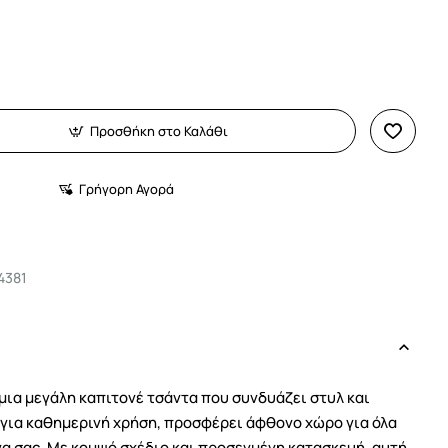
Προσθήκη στο Καλάθι
Γρήγορη Αγορά
4381
 μια μεγάλη καπιτονέ τσάντα που συνδυάζει στυλ και
 για καθημερινή χρήση, προσφέρει άφθονο χώρο για όλα
να σας. Με κομψό σχέδιο και προσεγμένη κατασκευή, αυτή