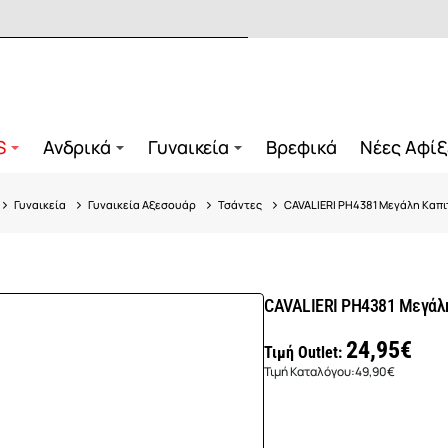
S
Ανδρικά
Γυναικεία
Βρεφικά
Νέες Αφίξ
Γυναικεία
Γυναικεία Αξεσουάρ
Τσάντες
CAVALIERI PH4381 Μεγάλη Καπι
CAVALIERI PH4381 Μεγάλη
24,95€
Τιμή Outlet:
Τιμή Καταλόγου:
49,90€