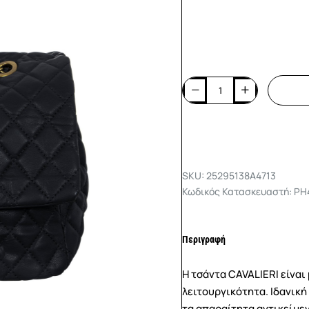
SKU: 25295138A4713
Κωδικός Κατασκευαστή: PH
Περιγραφή
Η τσάντα CAVALIERI είναι
λειτουργικότητα. Ιδανική
τα απαραίτητα αντικείμε