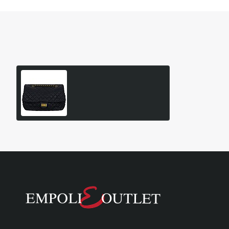
Είδατε Πρόσφατα
Δημοφιλή Προϊόντα
CAVALIERI PH4381 Μεγάλη
Καπιτονέ Τσάντα
24,95€