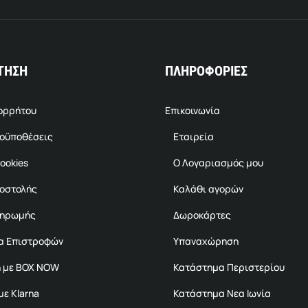
ΤΗΣΗ
ΠΛΗΡΟΦΟΡΙΕΣ
πορρήτου
Επικοινωνία
ροϋποθέσεις
Εταιρεία
ookies
Ο Λογαριασμός μου
ποστολής
Καλάθι αγορών
ληρωμής
Δωροκάρτες
α Επιστροφών
Υπαναχώρηση
 με BOX NOW
Κατάστημα Περιστερίου
ε Klarna
Κατάστημα Νεα Ιωνία