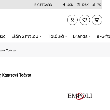
E-GIFTCARD
40K
126K
7K
εις
Είδη Σπιτιού
Παιδικά
Brands
e-Gift
τονέ Τσάντα
 Καπιτονέ Τσάντα