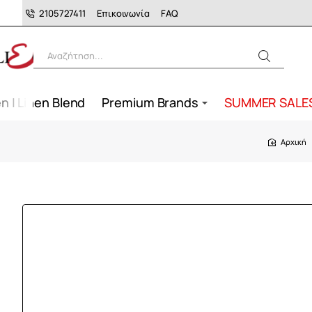
2105727411
Επικοινωνία
FAQ
Αναζήτηση...
n | Linen Blend
Premium Brands
SUMMER SALE
home