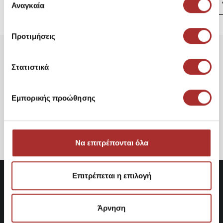
των υπηρεσιών τους.
Αναγκαία
συγκατάθεσης
Προτιμήσεις
Είδατε Πρόσφατα
Δημοφιλή Προϊόντα
Στατιστικά
CAVALIERI Ζακέτα Κοντή με
Εμπορικής προώθησης
Κουμπιά
34,95€
Να επιτρέπονται όλα
Επιτρέπεται η επιλογή
Άρνηση