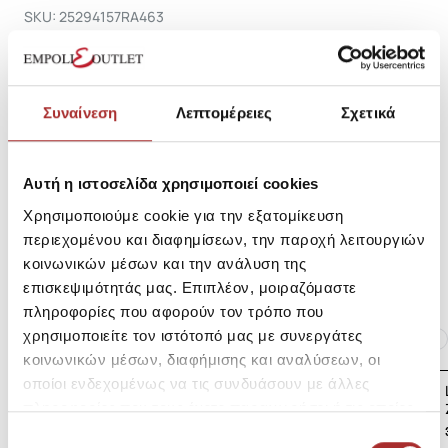
SKU: 25294157RA463
Κωδικός Κατασκευαστή: 882
Σύνθεση
Συναίνεση
Λεπτομέρειες
Σχετικά
Αυτή η ιστοσελίδα χρησιμοποιεί cookies
Αποστολές Προϊόντων
Χρησιμοποιούμε cookie για την εξατομίκευση
περιεχομένου και διαφημίσεων, την παροχή λειτουργιών
Επιστροφές Προϊόντων
κοινωνικών μέσων και την ανάλυση της
επισκεψιμότητάς μας. Επιπλέον, μοιραζόμαστε
πληροφορίες που αφορούν τον τρόπο που
Ίδια κατηγορία
Ίδιο Brand
χρησιμοποιείτε τον ιστότοπό μας με συνεργάτες
κοινωνικών μέσων, διαφήμισης και αναλύσεων, οι
οποίοι ενδεχομένως να τις συνδυάσουν με άλλες
LAPIN HOUSE Βρεφική
Ζακέτα Πλεκτή
πληροφορίες που τους έχετε παραχωρήσει ή τις οποίες
έχουν συλλέξει σε σχέση με την από μέρους σας χρήση
39,00€
Επιλογή