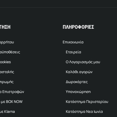
ΤΗΣΗ
ΠΛΗΡΟΦΟΡΙΕΣ
πορρήτου
Επικοινωνία
ροϋποθέσεις
Εταιρεία
ookies
Ο Λογαριασμός μου
ποστολής
Καλάθι αγορών
ληρωμής
Δωροκάρτες
α Επιστροφών
Υπαναχώρηση
 με BOX NOW
Κατάστημα Περιστερίου
ε Klarna
Κατάστημα Νεα Ιωνία