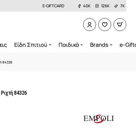
E-GIFTCARD
40K
126K
7K
εις
Είδη Σπιτιού
Παιδικά
Brands
e-Gift
τή 84326
 Ριχτή 84326