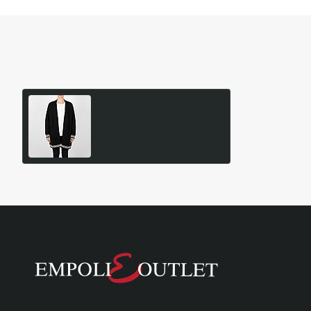
Είδατε Πρόσφατα
Δημοφιλή Προϊόντα
CAVALIERI Ζακέτα Μακριά
Ριχτή 84326
44,95€