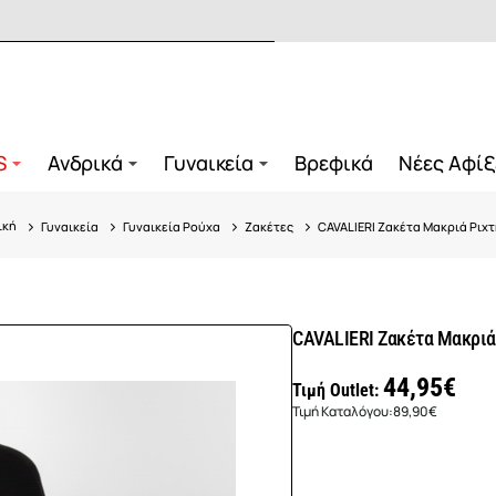
S
Ανδρικά
Γυναικεία
Βρεφικά
Νέες Αφίξ
Γυναικεία
Γυναικεία Ρούχα
Ζακέτες
CAVALIERI Ζακέτα Μακριά Ριχ
ome
CAVALIERI Ζακέτα Μακριά
44,95€
Τιμή Outlet:
Τιμή Καταλόγου:
89,90€