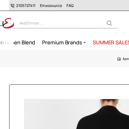
2105727411
Επικοινωνία
FAQ
Αναζήτηση...
n | Linen Blend
Premium Brands
SUMMER SALE
h