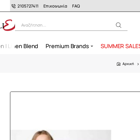
2105727411
Επικοινωνία
FAQ
Αναζήτηση...
n | Linen Blend
Premium Brands
SUMMER SALE
home