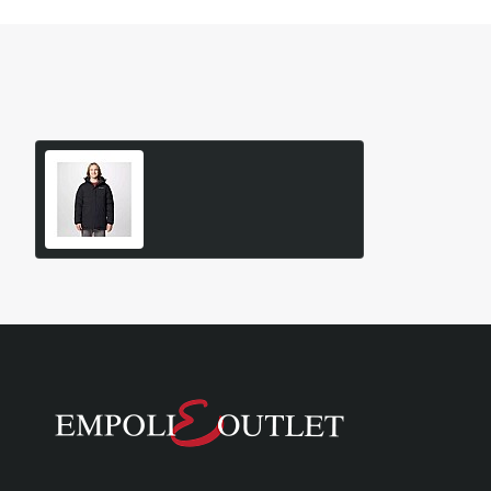
Είδατε Πρόσφατα
Δημοφιλή Προϊόντα
Columbia Ανδρικό Μπουφάν
Aldercrest II Down Parka
249,95€