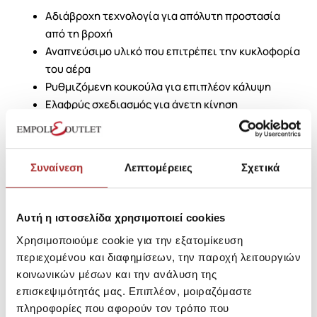
Αδιάβροχη τεχνολογία για απόλυτη προστασία
από τη βροχή
Αναπνεύσιμο υλικό που επιτρέπει την κυκλοφορία
του αέρα
Ρυθμιζόμενη κουκούλα για επιπλέον κάλυψη
Ελαφρύς σχεδιασμός για άνετη κίνηση
Πολλαπλές τσέπες για πρακτική αποθήκευση
Επιλέξτε το Ampli-Dry II Shell για να είστε πάντα έτοιμοι
να αντιμετωπίσετε τις προκλήσεις της φύσης με στυλ
Συναίνεση
Λεπτομέρειες
Σχετικά
και ασφάλεια.
Αυτή η ιστοσελίδα χρησιμοποιεί cookies
SKU: 25290021TO073
Μεγεθολόγιο
Χρησιμοποιούμε cookie για την εξατομίκευση
Κωδικός Κατασκευαστή: 2071061
περιεχομένου και διαφημίσεων, την παροχή λειτουργιών
κοινωνικών μέσων και την ανάλυση της
επισκεψιμότητάς μας. Επιπλέον, μοιραζόμαστε
Σύνθεση
πληροφορίες που αφορούν τον τρόπο που