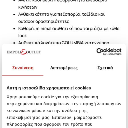
κινήσεων
Ανθεκτικότητα για πεζοπορία, ταξίδια και
outdoor δραστηριότητες
Καθαρή, minimal αισθητική που ταιριάζει με κάθε
look
Αυθεντικό λογότυπο COLUMBIA για εγγύηση
ποιότητας
Αναβάθμισε τη συλλογή σου με το Ανδρικό T‑shirt Kwick
Hike™ της COLUMBIA – η κοντομάνικη μπλούζα που
Συναίνεση
Λεπτομέρειες
Σχετικά
συνδυάζει άνεση, τεχνολογία και αντοχή σε κάθε σου
βήμα.
Αυτή η ιστοσελίδα χρησιμοποιεί cookies
SKU: 25295307D9388
Χρησιμοποιούμε cookie για την εξατομίκευση
Μεγεθολόγιο
Κωδικός Κατασκευαστή: 2071763
περιεχομένου και διαφημίσεων, την παροχή λειτουργιών
κοινωνικών μέσων και την ανάλυση της
Σύνθεση
επισκεψιμότητάς μας. Επιπλέον, μοιραζόμαστε
πληροφορίες που αφορούν τον τρόπο που