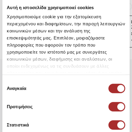
Ίδια κατηγορία
Ίδιο Brand
Αυτή η ιστοσελίδα χρησιμοποιεί cookies
Χρησιμοποιούμε cookie για την εξατομίκευση
LAPIN HOUSE Βρεφική
περιεχομένου και διαφημίσεων, την παροχή λειτουργιών
Ζακέτα Πλεκτή
κοινωνικών μέσων και την ανάλυση της
39,00€
επισκεψιμότητάς μας. Επιπλέον, μοιραζόμαστε
πληροφορίες που αφορούν τον τρόπο που
χρησιμοποιείτε τον ιστότοπό μας με συνεργάτες
κοινωνικών μέσων, διαφήμισης και αναλύσεων, οι
οποίοι ενδεχομένως να τις συνδυάσουν με άλλες
πληροφορίες που τους έχετε παραχωρήσει ή τις οποίες
Είδατε Πρόσφατα
Δημοφιλή Προϊόντα
έχουν συλλέξει σε σχέση με την από μέρους σας χρήση
Επιλογή
των υπηρεσιών τους.
Αναγκαία
συγκατάθεσης
DAS HOME ΣΕΝΤΟΝΙ ΜΟΝΟ
170*260 BLACK 1015 BLACK
16,72€
Προτιμήσεις
Στατιστικά