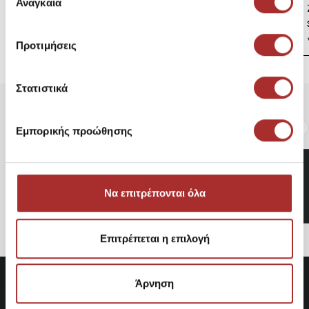
των υπηρεσιών τους.
Αναγκαία
συγκατάθεσης
Ζακέτα Πλεκτή
39,00€
Προτιμήσεις
Στατιστικά
Είδατε Πρόσφατα
Δημοφιλή Προϊόντα
Εμπορικής προώθησης
Emerson 232.EM41.95A
Ανδρικό παντελόνι chinos
30,16€
Να επιτρέπονται όλα
Επιτρέπεται η επιλογή
Άρνηση