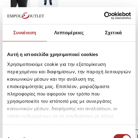
SKU: 25298108C0362
Κωδικός Κατασκευαστή: 232.EM41.95A
Συναίνεση
Λεπτομέρειες
Σχετικά
Σύνθεση
Αυτή η ιστοσελίδα χρησιμοποιεί cookies
Χρησιμοποιούμε cookie για την εξατομίκευση
περιεχομένου και διαφημίσεων, την παροχή λειτουργιών
Αποστολές Προϊόντων
κοινωνικών μέσων και την ανάλυση της
επισκεψιμότητάς μας. Επιπλέον, μοιραζόμαστε
πληροφορίες που αφορούν τον τρόπο που
Επιστροφές Προϊόντων
χρησιμοποιείτε τον ιστότοπό μας με συνεργάτες
κοινωνικών μέσων, διαφήμισης και αναλύσεων, οι
οποίοι ενδεχομένως να τις συνδυάσουν με άλλες
Ίδια κατηγορία
Ίδιο Brand
πληροφορίες που τους έχετε παραχωρήσει ή τις οποίες
έχουν συλλέξει σε σχέση με την από μέρους σας χρήση
Επιλογή
LAPIN HOUSE Βρεφική