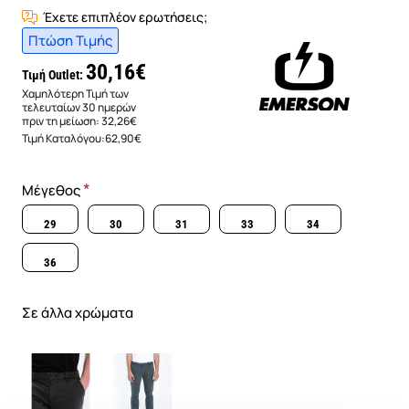
Έχετε επιπλέον ερωτήσεις;
Πτώση Τιμής
30,16€
Τιμή Outlet:
Χαμηλότερη Τιμή των
τελευταίων 30 ημερών
πριν τη μείωση:
32,26€
Τιμή Καταλόγου:
62,90€
Μέγεθος
29
30
31
33
34
36
Σε άλλα χρώματα