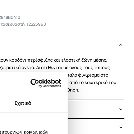
2848B0410
ατασκευαστή: 12223960
χουν κορδόνι περίσφιξης και ελαστική ζώνη μέσης,
ξαιρετικά άνετα. Διατίθενται σε όλους τους τύπους
των.Βουρτσισμένο ύφασμα με απαλό φινίρισμα στο
υρτσισμένα υφάσματα ορίζονται από το εσωτερικό του
ρώς τριχωτή υφή και απαλή αίσθηση.
Σχετικά
λειτουργιών κοινωνικών