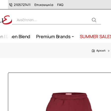
2105727411
Επικοινωνία
FAQ
Αναζήτηση...
n | Linen Blend
Premium Brands
SUMMER SALE
home