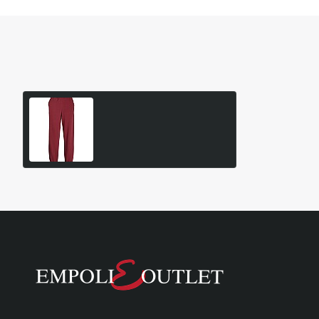
Είδατε Πρόσφατα
Δημοφιλή Προϊόντα
Γυναικείο Παντελόνι Abbie
12223960
27,95€