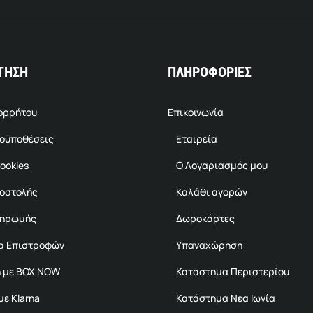
ΤΗΣΗ
ΠΛΗΡΟΦΟΡΙΕΣ
πορρήτου
Επικοινωνία
ροϋποθέσεις
Εταιρεία
ookies
Ο Λογαριασμός μου
ποστολής
Καλάθι αγορών
ληρωμής
Δωροκάρτες
α Επιστροφών
Υπαναχώρηση
 με BOX NOW
Κατάστημα Περιστερίου
ε Klarna
Κατάστημα Νεα Ιωνία