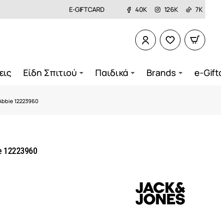
E-GIFTCARD
40K
126K
7K
εις
Είδη Σπιτιού
Παιδικά
Brands
e-Gift
Abbie 12223960
e 12223960