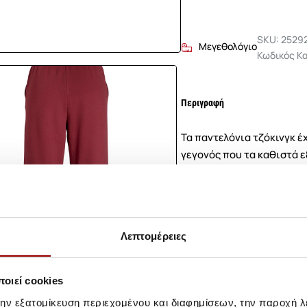
SKU: 2529
Μεγεθολόγιο
Κωδικός Κ
Περιγραφή
Τα παντελόνια τζόκινγκ έ
γεγονός που τα καθιστά ε
υφασμάτων και εξαρτημά
εσωτερικό. Τα ελαφρά βο
υφάσματος που έχει ελαφ
Λεπτομέρειες
Σύνθεση
οιεί cookies
Αποστολές Προϊόντων
την εξατομίκευση περιεχομένου και διαφημίσεων, την παροχή 