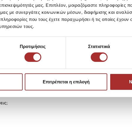
 επισκεψιμότητάς μας. Επιπλέον, μοιραζόμαστε πληροφορίες π
Επιστροφές Προϊόντων
ό μας με συνεργάτες κοινωνικών μέσων, διαφήμισης και αναλύσ
 πληροφορίες που τους έχετε παραχωρήσει ή τις οποίες έχουν σ
υπηρεσιών τους.
Ίδια κατηγορία
Ίδιο Brand
Προτιμήσεις
Στατιστικά
LAPIN HOUS
Ζακέτα Πλεκ
39,00€
Επιτρέπεται η επιλογή
Ν
εις;