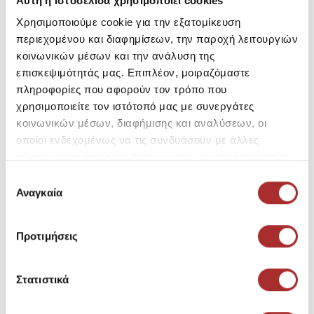
Αυτή η ιστοσελίδα χρησιμοποιεί cookies
look.
Χρησιμοποιούμε cookie για την εξατομίκευση
Επιλέξτε την Ανδρική Μπλούζα Με Κουκούλα από την
περιεχομένου και διαφημίσεων, την παροχή λειτουργιών
JACK & JONES για να αναβαθμίσετε το καθημερινό σας
κοινωνικών μέσων και την ανάλυση της
ντύσιμο με στυλ και άνεση.
επισκεψιμότητάς μας. Επιπλέον, μοιραζόμαστε
πληροφορίες που αφορούν τον τρόπο που
χρησιμοποιείτε τον ιστότοπό μας με συνεργάτες
SKU: 25291502D4165
Μεγεθολόγιο
κοινωνικών μέσων, διαφήμισης και αναλύσεων, οι
Κωδικός Κατασκευαστή: 12285796
οποίοι ενδεχομένως να τις συνδυάσουν με άλλες
πληροφορίες που τους έχετε παραχωρήσει ή τις οποίες
έχουν συλλέξει σε σχέση με την από μέρους σας χρήση
Επιλογή
Σύνθεση
των υπηρεσιών τους.
Αναγκαία
συγκατάθεσης
Προτιμήσεις
Αποστολές Προϊόντων
Στατιστικά
Επιστροφές Προϊόντων