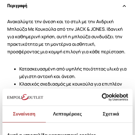
Περιγραφή
Ανακαλύψτε την άνεση και το στυλ με την Ανδρική
Μπλούζα Με Κουκούλα από την JACK & JONES. Ιδανική
για καθημερινή χρήση, αυτή η μπλούζα συνδυάζει την
πρακτικότητα με τη μοντέρνα αισθητική,
προσφέροντας μια κομψή επιλογή για κάθε περίσταση.
Κατασκευασμένη από υψηλής ποιότητας υλικά για
μέγιστη αντοχή και άνεση.
Κλασικός σχεδιασμός με κουκούλα για επιπλέον
προστασία από το κρύο.
Ευκολοφόρετη και ιδανική για layering με άλλα
ρούχα.
Διαθέσιμη σε διάφορα χρώματα για να ταιριάζει
Συναίνεση
Λεπτομέρειες
Σχετικά
με κάθε γκαρνταρόμπα.
Ιδανική για casual εμφανίσεις ή για πιο αθλητικό