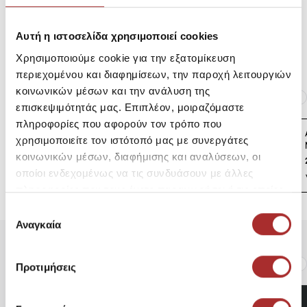
Αυτή η ιστοσελίδα χρησιμοποιεί cookies
Επιστροφές Προϊόντων
Χρησιμοποιούμε cookie για την εξατομίκευση
περιεχομένου και διαφημίσεων, την παροχή λειτουργιών
κοινωνικών μέσων και την ανάλυση της
Ίδια κατηγορία
Ίδιο Brand
επισκεψιμότητάς μας. Επιπλέον, μοιραζόμαστε
πληροφορίες που αφορούν τον τρόπο που
Ανδρική Κοντομάνικη
χρησιμοποιείτε τον ιστότοπό μας με συνεργάτες
Μπλούζα Club NIKE
κοινωνικών μέσων, διαφήμισης και αναλύσεων, οι
23,95€
οποίοι ενδεχομένως να τις συνδυάσουν με άλλες
πληροφορίες που τους έχετε παραχωρήσει ή τις οποίες
έχουν συλλέξει σε σχέση με την από μέρους σας χρήση
Επιλογή
των υπηρεσιών τους.
Αναγκαία
συγκατάθεσης
Είδατε Πρόσφατα
Δημοφιλή Προϊόντα
Προτιμήσεις
MM7061 MM7061