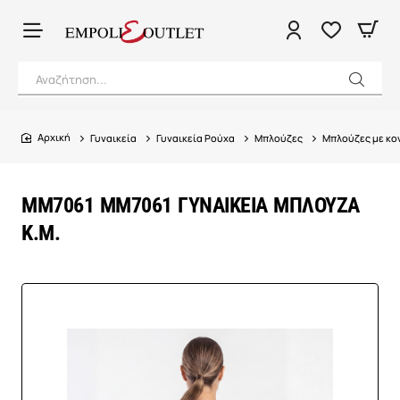
Αναζήτηση...
Γυναικεία
Γυναικεία Ρούχα
Μπλούζες
Μπλούζες με κον
home
MM7061 MM7061 ΓΥΝΑΙΚΕΙΑ ΜΠΛΟΥΖΑ
Κ.Μ.