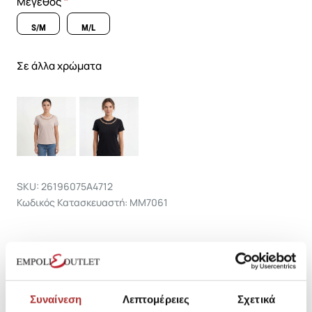
Μέγεθος
S/M
M/L
Σε άλλα χρώματα
SKU: 26196075A4712
Κωδικός Κατασκευαστή: MM7061
Σύνθεση
Συναίνεση
Λεπτομέρειες
Σχετικά
Αποστολές Προϊόντων