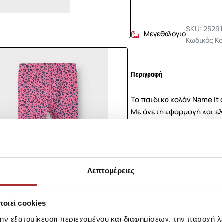
SKU: 2529
Μεγεθολόγιο
Κωδικός Κ
Περιγραφή
Το παιδικό κολάν Name It
Με άνετη εφαρμογή και ελ
ιδανικό για καθημερινή χ
Ελαστική μέση
Άνετη εφαρμογή
Λεπτομέρειες
Κατάλληλο για σχολε
οιεί cookies
Σύνθεση
την εξατομίκευση περιεχομένου και διαφημίσεων, την παροχή 