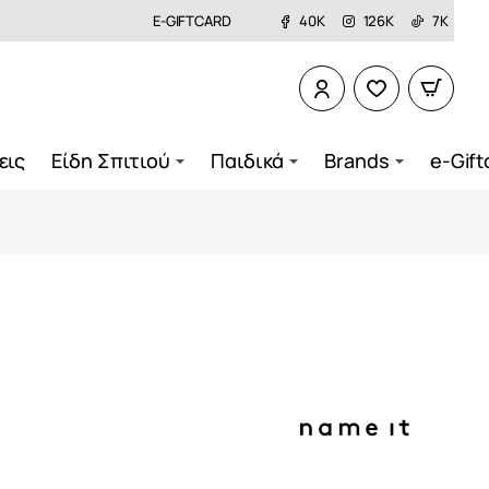
E-GIFTCARD
40K
126K
7K
εις
Είδη Σπιτιού
Παιδικά
Brands
e-Gift