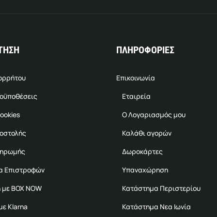
ΤΗΣΗ
ΠΛΗΡΟΦΟΡΙΕΣ
πορρήτου
Επικοινωνία
ροϋποθέσεις
Εταιρεία
ookies
Ο Λογαριασμός μου
ποστολής
Καλάθι αγορών
ληρωμής
Δωροκάρτες
α Επιστροφών
Υπαναχώρηση
 με BOX NOW
Κατάστημα Περιστερίου
ε Klarna
Κατάστημα Νεα Ιωνία