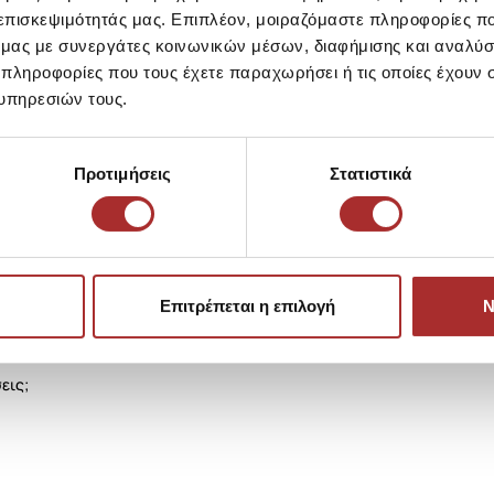
 επισκεψιμότητάς μας. Επιπλέον, μοιραζόμαστε πληροφορίες π
ό μας με συνεργάτες κοινωνικών μέσων, διαφήμισης και αναλύσ
Αποστολές Προϊόντων
 πληροφορίες που τους έχετε παραχωρήσει ή τις οποίες έχουν σ
υπηρεσιών τους.
Επιστροφές Προϊόντων
Προτιμήσεις
Στατιστικά
Ίδια κατηγορία
Ίδιο Brand
LAPIN HOUS
Ζακέτα Πλεκ
39,00€
Επιτρέπεται η επιλογή
Ν
εις;