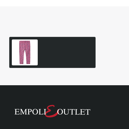
Είδατε Πρόσφατα
Δημοφιλή Προϊόντα
Name It Παιδικό Κολάν
9,95€