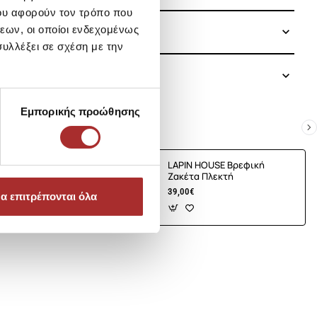
ου αφορούν τον τρόπο που
εων, οι οποίοι ενδεχομένως
υλλέξει σε σχέση με την
Εμπορικής προώθησης
E Βρεφική
LAPIN HOUSE Βρεφική
τή
Ζακέτα Πλεκτή
39,00€
α επιτρέπονται όλα