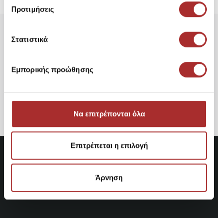
Προτιμήσεις
Στατιστικά
Είδατε Πρόσφατα
Δημοφιλή Προϊόντα
Εμπορικής προώθησης
Παιδική Φούστα Lapin
House
54,60€
Να επιτρέπονται όλα
Επιτρέπεται η επιλογή
Άρνηση