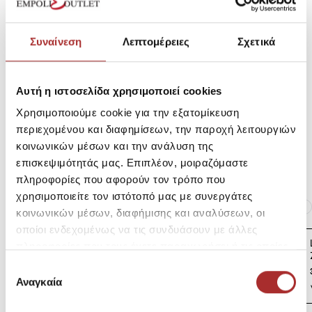
Συναίνεση
Λεπτομέρειες
Σχετικά
Σύνθεση
Αυτή η ιστοσελίδα χρησιμοποιεί cookies
Αποστολές Προϊόντων
Χρησιμοποιούμε cookie για την εξατομίκευση
περιεχομένου και διαφημίσεων, την παροχή λειτουργιών
κοινωνικών μέσων και την ανάλυση της
Επιστροφές Προϊόντων
επισκεψιμότητάς μας. Επιπλέον, μοιραζόμαστε
πληροφορίες που αφορούν τον τρόπο που
χρησιμοποιείτε τον ιστότοπό μας με συνεργάτες
Ίδια κατηγορία
Ίδιο Brand
κοινωνικών μέσων, διαφήμισης και αναλύσεων, οι
οποίοι ενδεχομένως να τις συνδυάσουν με άλλες
LAPIN HOUSE Βρεφική
πληροφορίες που τους έχετε παραχωρήσει ή τις οποίες
Ζακέτα Πλεκτή
έχουν συλλέξει σε σχέση με την από μέρους σας χρήση
Επιλογή
39,00€
των υπηρεσιών τους.
Αναγκαία
συγκατάθεσης