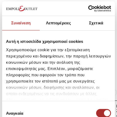
SKU: 25290114C4615
Μεγεθολόγιο
Κωδικός Κατασκευαστή: A3903-2
Συναίνεση
Λεπτομέρειες
Σχετικά
Σύνθεση
Αυτή η ιστοσελίδα χρησιμοποιεί cookies
Χρησιμοποιούμε cookie για την εξατομίκευση
Αποστολές Προϊόντων
περιεχομένου και διαφημίσεων, την παροχή λειτουργιών
κοινωνικών μέσων και την ανάλυση της
επισκεψιμότητάς μας. Επιπλέον, μοιραζόμαστε
Επιστροφές Προϊόντων
πληροφορίες που αφορούν τον τρόπο που
χρησιμοποιείτε τον ιστότοπό μας με συνεργάτες
κοινωνικών μέσων, διαφήμισης και αναλύσεων, οι
Ίδια κατηγορία
Ίδιο Brand
οποίοι ενδεχομένως να τις συνδυάσουν με άλλες
πληροφορίες που τους έχετε παραχωρήσει ή τις οποίες
LAPIN HOUSE Βρεφική
έχουν συλλέξει σε σχέση με την από μέρους σας χρήση
Επιλογή
Ζακέτα Πλεκτή
των υπηρεσιών τους.
Αναγκαία
συγκατάθεσης
39,00€