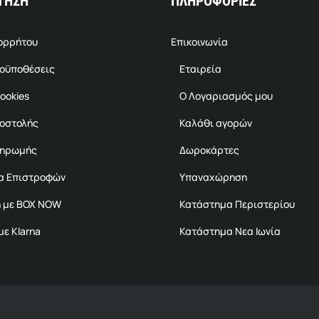
ΤΗΣΗ
ΠΛΗΡΟΦΟΡΙΕΣ
πορρήτου
Επικοινωνία
ροϋποθέσεις
Εταιρεία
ookies
Ο Λογαριασμός μου
ποστολής
Καλάθι αγορών
ληρωμής
Δωροκάρτες
α Επιστροφών
Υπαναχώρηση
 με BOX NOW
Κατάστημα Περιστερίου
ε Klarna
Κατάστημα Νεα Ιωνία