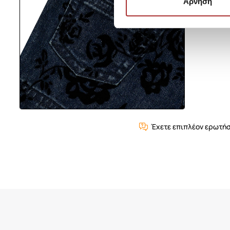
Άρνηση
Έχετε επιπλέον ερωτήσ
Είδατε Πρόσφατα
Δημοφιλή Προϊόντα