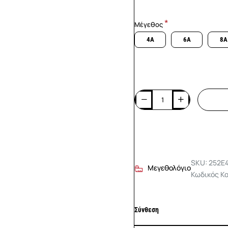
Μέγεθος
4A
6A
8A
SKU: 252E
Μεγεθολόγιο
Κωδικός Κ
Σύνθεση