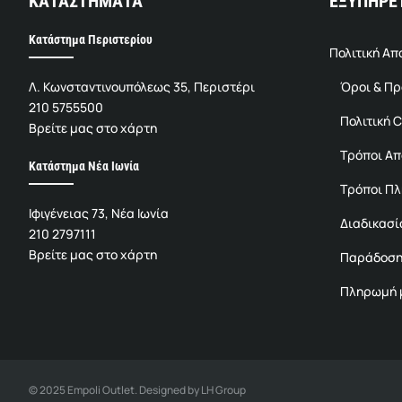
ΚΑΤΑΣΤΗΜΑΤΑ
ΕΞΥΠΗΡΕ
Κατάστημα Περιστερίου
Πολιτική Α
Λ. Κωνσταντινουπόλεως 35, Περιστέρι
Όροι & Π
210 5755500
Πολιτική C
Βρείτε μας στο χάρτη
Τρόποι Α
Κατάστημα Νέα Ιωνία
Τρόποι Π
Ιφιγένειας 73, Νέα Ιωνία
Διαδικασί
210 2797111
Βρείτε μας στο χάρτη
Παράδοση
Πληρωμή μ
© 2025 Empoli Outlet. Designed by LH Group