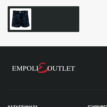
Παιδικό Σόρτς Lapin House
55,30€