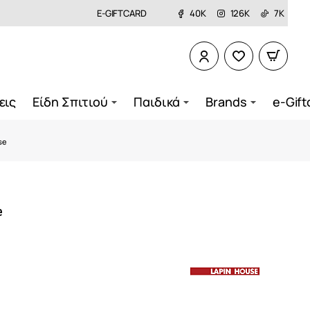
E-GIFTCARD
40K
126K
7K
εις
Είδη Σπιτιού
Παιδικά
Brands
e-Gift
se
e