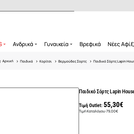
S
Ανδρικά
Γυναικεία
Βρεφικά
Νέες Αφίξ
Παιδικά
Κορίτσι
Βερμούδες Σορτς
Παιδικό Σόρτς Lapin Hou
home
Παιδικό Σόρτς Lapin Hous
55,30€
Τιμή Outlet:
Τιμή Καταλόγου:
79,00€