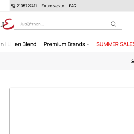
2105727411
Επικοινωνία
FAQ
Αναζήτηση...
n | Linen Blend
Premium Brands
SUMMER SALE