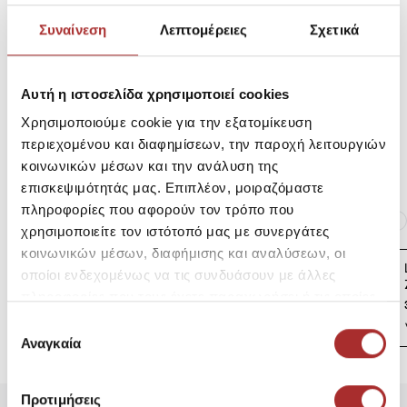
Σύνθεση
Συναίνεση
Λεπτομέρειες
Σχετικά
Αποστολές Προϊόντων
Αυτή η ιστοσελίδα χρησιμοποιεί cookies
Χρησιμοποιούμε cookie για την εξατομίκευση
περιεχομένου και διαφημίσεων, την παροχή λειτουργιών
Επιστροφές Προϊόντων
κοινωνικών μέσων και την ανάλυση της
επισκεψιμότητάς μας. Επιπλέον, μοιραζόμαστε
πληροφορίες που αφορούν τον τρόπο που
Ίδια κατηγορία
Ίδιο Brand
χρησιμοποιείτε τον ιστότοπό μας με συνεργάτες
κοινωνικών μέσων, διαφήμισης και αναλύσεων, οι
LAPIN HOUSE Βρεφική
οποίοι ενδεχομένως να τις συνδυάσουν με άλλες
Ζακέτα Πλεκτή
πληροφορίες που τους έχετε παραχωρήσει ή τις οποίες
39,00€
έχουν συλλέξει σε σχέση με την από μέρους σας χρήση
Επιλογή
των υπηρεσιών τους.
Αναγκαία
συγκατάθεσης
Προτιμήσεις