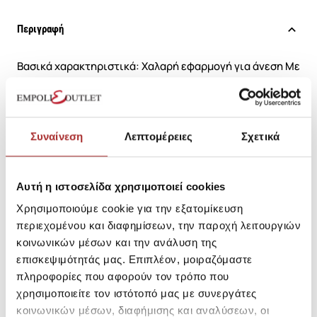
Περιγραφή
Βασικά χαρακτηριστικά: Χαλαρή εφαρμογή για άνεση Με
κουκούλα Rib ύφανση σε μανσέτες και τελείωμα
Μπροστά τσέπες Κλείσιμο με φερμουάρ σε όλο το μήκος
Σύνθεση: 80% Βαμβάκι, 20% Πολυεστέρας
Συναίνεση
Λεπτομέρειες
Σχετικά
SKU: 26192188F1888
Κωδικός Κατασκευαστή: 1370409
Αυτή η ιστοσελίδα χρησιμοποιεί cookies
Χρησιμοποιούμε cookie για την εξατομίκευση
περιεχομένου και διαφημίσεων, την παροχή λειτουργιών
Σύνθεση
κοινωνικών μέσων και την ανάλυση της
επισκεψιμότητάς μας. Επιπλέον, μοιραζόμαστε
πληροφορίες που αφορούν τον τρόπο που
χρησιμοποιείτε τον ιστότοπό μας με συνεργάτες
Αποστολές Προϊόντων
κοινωνικών μέσων, διαφήμισης και αναλύσεων, οι