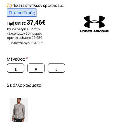
Έχετε επιπλέον ερωτήσεις;
Πτώση Τιμής
37,46€
Τιμή Outlet:
Χαμηλότερη Τιμή των
τελευταίων 30 ημερών
πριν τη μείωση:
49,95€
Τιμή Καταλόγου:
64,99€
Μέγεθος
S
M
L
Σε άλλα χρώματα