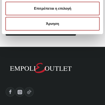
Είδατε Πρόσφατα
Δημοφιλή Προϊόντα
Επιτρέπεται η επιλογή
ADIDAS ORIGINALS IM4490
Men's Hoodie with Hood
Άρνηση
59,95€