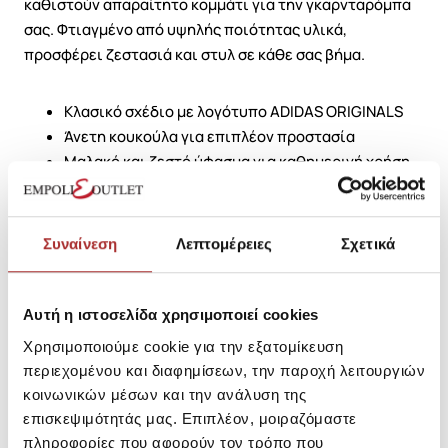
καθιστούν απαραίτητο κομμάτι για την γκαρνταρόμπα
σας. Φτιαγμένο από υψηλής ποιότητας υλικά,
προσφέρει ζεστασιά και στυλ σε κάθε σας βήμα.
Κλασικό σχέδιο με λογότυπο ADIDAS ORIGINALS
Άνετη κουκούλα για επιπλέον προστασία
Μαλακό και ζεστό ύφασμα για καθημερινή χρήση
Ιδανικό για layering ή ως αυτόνομο κομμάτι
Διαθέσιμο σε ποικιλία χρωμάτων για να διαλέξετε
Συναίνεση
Λεπτομέρειες
Σχετικά
Επιλέξτε το φούτερ κουκούλα ADIDAS ORIGINALS και
αναδείξτε το στυλ σας με άνεση και ποιότητα!
Αυτή η ιστοσελίδα χρησιμοποιεί cookies
SKU: 25296919RA017
Χρησιμοποιούμε cookie για την εξατομίκευση
Μεγεθολόγιο
Κωδικός Κατασκευαστή: IM4490
περιεχομένου και διαφημίσεων, την παροχή λειτουργιών
κοινωνικών μέσων και την ανάλυση της
επισκεψιμότητάς μας. Επιπλέον, μοιραζόμαστε
Σύνθεση
πληροφορίες που αφορούν τον τρόπο που