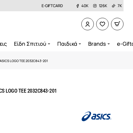
E-GIFTCARD
40K
126K
7K
εις
Είδη Σπιτιού
Παιδικά
Brands
e-Gift
ASICS LOGO TEE 2032C843-201
S LOGO TEE 2032C843-201