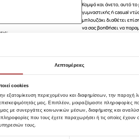
Κομψό και άνετο, αυτό το
γυμναστικής ή casual ντ
μπλουζάκι διαθέτει επίσ
να σας βοηθήσει να παραμ
εις;
ASICS συνεργάζεται με τη
παγκοσμίως.
Σύνθεση
Λεπτομέρειες
Αποστολές Προϊόντων
οιεί cookies
την εξατομίκευση περιεχομένου και διαφημίσεων, την παροχή 
Επιστροφές Προϊόντων
 επισκεψιμότητάς μας. Επιπλέον, μοιραζόμαστε πληροφορίες π
ό μας με συνεργάτες κοινωνικών μέσων, διαφήμισης και αναλύσ
 πληροφορίες που τους έχετε παραχωρήσει ή τις οποίες έχουν σ
Ίδια κατηγορία
Ίδιο Brand
υπηρεσιών τους.