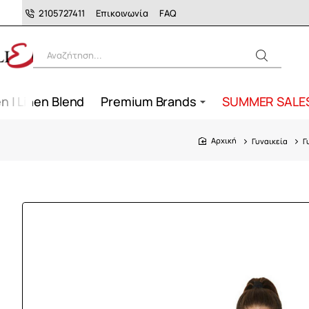
2105727411
Επικοινωνία
FAQ
Αναζήτηση...
n | Linen Blend
Premium Brands
SUMMER SALE
Γυναικεία
Γ
home