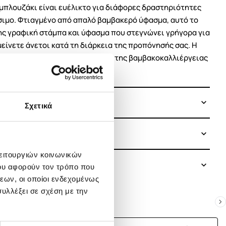
 μπλουζάκι είναι ευέλικτο για διάφορες δραστηριότητες
ύσιμο. Φτιαγμένο από απαλό βαμβακερό ύφασμα, αυτό το
ης γραφική στάμπα και ύφασμα που στεγνώνει γρήγορα για
είνετε άνετοι κατά τη διάρκεια της προπόνησής σας. Η
ν Better Cotton για τη βελτίωση της βαμβακοκαλλιέργειας
Σχετικά
λειτουργιών κοινωνικών
ου αφορούν τον τρόπο που
εων, οι οποίοι ενδεχομένως
υλλέξει σε σχέση με την