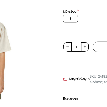
Μέγεθος
S
SKU: 2419
Μεγεθολόγιο
Κωδικός Κ
Περιγραφή