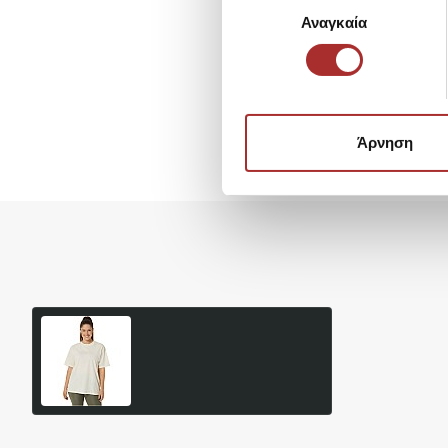
Επιλογή
Αναγκαία
συγκατάθεσης
Άρνηση
Είδατε Πρόσφατα
Δημοφιλή Προϊόντα
ΓΥΝΑΙΚΕΙΑ ΜΠΛΟΥΖΑ ASICS
LOGO TEE 2032C843-201
19,44€