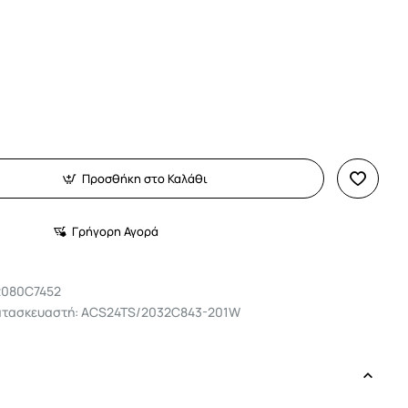
Προσθήκη στο Καλάθι
Γρήγορη Αγορά
2080C7452
ατασκευαστή: ACS24TS/2032C843-201W