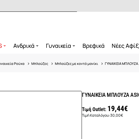
S
Ανδρικά
Γυναικεία
Βρεφικά
Νέες Αφίξ
υναικεία Ρούχα
Μπλούζες
Μπλούζες με κοντό μανίκι
ΓΥΝΑΙΚΕΙΑ ΜΠΛΟΥΖΑ 
ΓΥΝΑΙΚΕΙΑ ΜΠΛΟΥΖΑ ASIC
19,44€
Τιμή Outlet:
Τιμή Καταλόγου:
30,00€