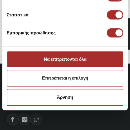
Είδατε Πρόσφατα
Δημοφιλή Προϊόντα
Στατιστικά
Ανδρικά Παπούτσια Ball
Club PMS00041
Εμπορικής προώθησης
63,14€
Να επιτρέπονται όλα
Επιτρέπεται η επιλογή
Άρνηση