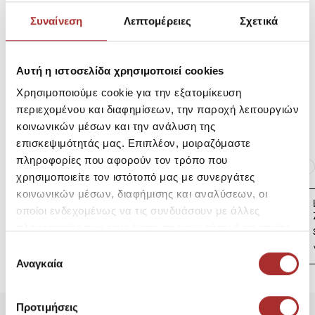
Σύνθεση
Συναίνεση
Λεπτομέρειες
Σχετικά
Αποστολές Προϊόντων
Αυτή η ιστοσελίδα χρησιμοποιεί cookies
Χρησιμοποιούμε cookie για την εξατομίκευση
περιεχομένου και διαφημίσεων, την παροχή λειτουργιών
Επιστροφές Προϊόντων
κοινωνικών μέσων και την ανάλυση της
επισκεψιμότητάς μας. Επιπλέον, μοιραζόμαστε
πληροφορίες που αφορούν τον τρόπο που
Ίδια κατηγορία
Ίδιο Brand
χρησιμοποιείτε τον ιστότοπό μας με συνεργάτες
κοινωνικών μέσων, διαφήμισης και αναλύσεων, οι
LAPIN HOUSE Βρεφική
οποίοι ενδεχομένως να τις συνδυάσουν με άλλες
Ζακέτα Πλεκτή
πληροφορίες που τους έχετε παραχωρήσει ή τις οποίες
39,00€
έχουν συλλέξει σε σχέση με την από μέρους σας χρήση
Επιλογή
των υπηρεσιών τους.
Αναγκαία
συγκατάθεσης
Προτιμήσεις