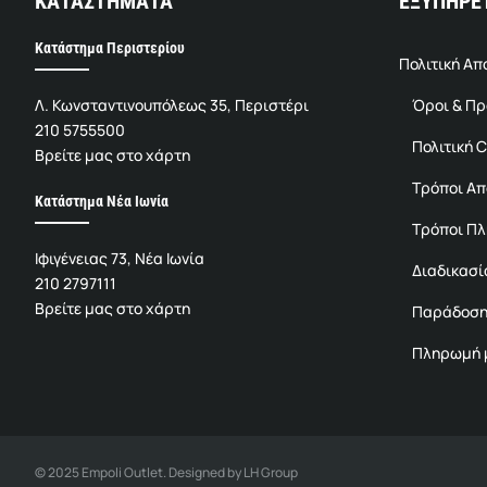
ΚΑΤΑΣΤΗΜΑΤΑ
ΕΞΥΠΗΡΕ
Κατάστημα Περιστερίου
Πολιτική Α
Λ. Κωνσταντινουπόλεως 35, Περιστέρι
Όροι & Π
210 5755500
Πολιτική C
Βρείτε μας στο χάρτη
Τρόποι Α
Κατάστημα Νέα Ιωνία
Τρόποι Π
Ιφιγένειας 73, Νέα Ιωνία
Διαδικασί
210 2797111
Βρείτε μας στο χάρτη
Παράδοση
Πληρωμή μ
© 2025 Empoli Outlet. Designed by LH Group