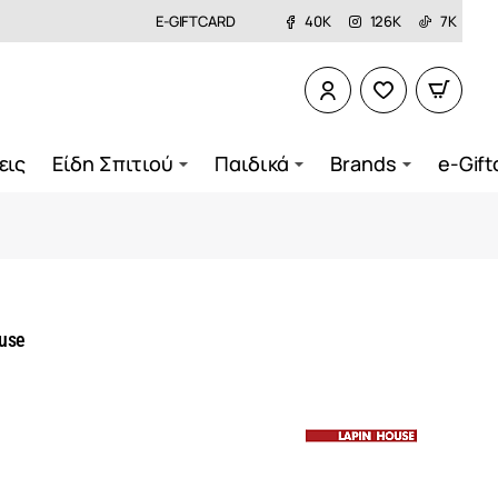
E-GIFTCARD
40K
126K
7K
εις
Είδη Σπιτιού
Παιδικά
Brands
e-Gift
use