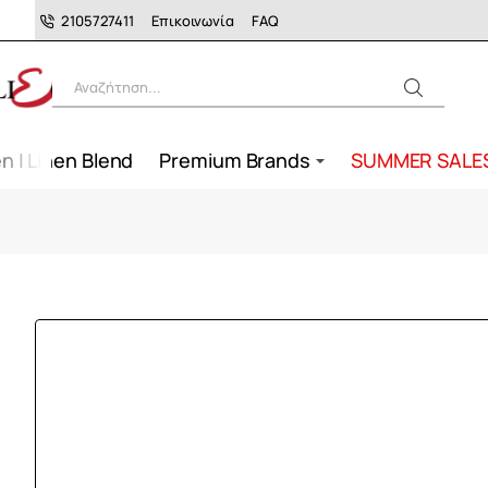
2105727411
Επικοινωνία
FAQ
Αναζήτηση...
n | Linen Blend
Premium Brands
SUMMER SALE