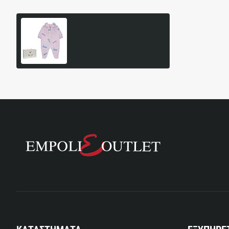
Παιδικό Φορμάκι Lapin
House
66,50€