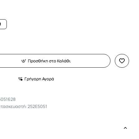
M
Προσθήκη στο Καλάθι
Γρήγορη Αγορά
5051628
ατασκευαστή: 252E5051