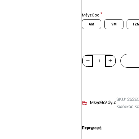
Μέγεθος
6M
9M
12
SKU: 252E
Μεγεθολόγιο
Κωδικός Κ
Περιγραφή