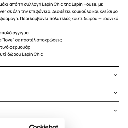
άκι από τη συλλογή Lapin Chic της Lapin House, με
e" σε όλη την επιφάνεια. Διαθέτει κουκούλα και κλείσιμο
εφαρμογή. Περιλαμβάνει πολυτελές κουτί δώρου — ιδανικό
απαλό άγγιγμα
 "love" σε παστέλ αποχρώσεις
στινό φερμουάρ
υτί δώρου Lapin Chic