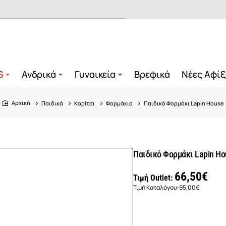
S
Ανδρικά
Γυναικεία
Βρεφικά
Νέες Αφίξ
Παιδικά
Κορίτσι
Φορμάκια
Παιδικό Φορμάκι Lapin House
home
Παιδικό Φορμάκι Lapin Ho
66,50€
Τιμή Outlet:
Τιμή Καταλόγου:
95,00€