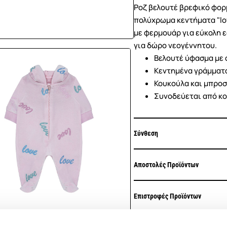
Ροζ βελουτέ βρεφικό φορμ
πολύχρωμα κεντήματα "lov
με φερμουάρ για εύκολη 
για δώρο νεογέννητου.
Βελουτέ ύφασμα με 
Κεντημένα γράμματα
Κουκούλα και μπρο
Συνοδεύεται από κο
Σύνθεση
Αποστολές Προϊόντων
Επιστροφές Προϊόντων