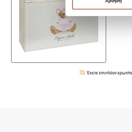
Άρνηση
Έχετε επιπλέον ερωτήσ
Είδατε Πρόσφατα
Δημοφιλή Προϊόντα