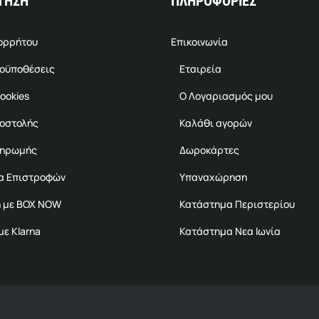
ΤΗΣΗ
ΠΛΗΡΟΦΟΡΙΕΣ
πορρήτου
Επικοινωνία
ροϋποθέσεις
Εταιρεία
ookies
Ο Λογαριασμός μου
ποστολής
Καλάθι αγορών
ληρωμής
Δωροκάρτες
α Επιστροφών
Υπαναχώρηση
 με BOX NOW
Κατάστημα Περιστερίου
ε Klarna
Κατάστημα Νεα Ιωνία