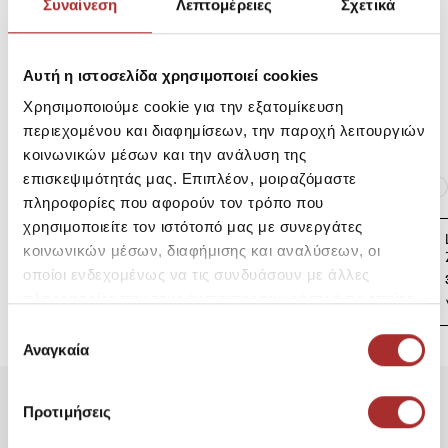
Συναίνεση
Λεπτομέρειες
Σχετικά
Αποστολές Προϊόντων
Αυτή η ιστοσελίδα χρησιμοποιεί cookies
Χρησιμοποιούμε cookie για την εξατομίκευση
Επιστροφές Προϊόντων
περιεχομένου και διαφημίσεων, την παροχή λειτουργιών
κοινωνικών μέσων και την ανάλυση της
Ίδια κατηγορία
Ίδιο Brand
επισκεψιμότητάς μας. Επιπλέον, μοιραζόμαστε
πληροφορίες που αφορούν τον τρόπο που
χρησιμοποιείτε τον ιστότοπό μας με συνεργάτες
LAPIN HOUSE Βρεφική
κοινωνικών μέσων, διαφήμισης και αναλύσεων, οι
Ζακέτα Πλεκτή
οποίοι ενδεχομένως να τις συνδυάσουν με άλλες
39,00€
πληροφορίες που τους έχετε παραχωρήσει ή τις οποίες
έχουν συλλέξει σε σχέση με την από μέρους σας χρήση
Επιλογή
των υπηρεσιών τους.
Αναγκαία
συγκατάθεσης
Προτιμήσεις
Είδατε Πρόσφατα
Δημοφιλή Προϊόντα