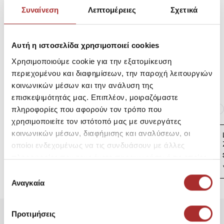
Συναίνεση
Λεπτομέρειες
Σχετικά
Αποστολές Προϊόντων
Αυτή η ιστοσελίδα χρησιμοποιεί cookies
Χρησιμοποιούμε cookie για την εξατομίκευση
Επιστροφές Προϊόντων
περιεχομένου και διαφημίσεων, την παροχή λειτουργιών
κοινωνικών μέσων και την ανάλυση της
επισκεψιμότητάς μας. Επιπλέον, μοιραζόμαστε
Ίδια κατηγορία
Ίδιο Brand
πληροφορίες που αφορούν τον τρόπο που
χρησιμοποιείτε τον ιστότοπό μας με συνεργάτες
κοινωνικών μέσων, διαφήμισης και αναλύσεων, οι
LAPIN HOUSE Βρεφική
Ζακέτα Πλεκτή
οποίοι ενδεχομένως να τις συνδυάσουν με άλλες
39,00€
πληροφορίες που τους έχετε παραχωρήσει ή τις οποίες
έχουν συλλέξει σε σχέση με την από μέρους σας χρήση
Επιλογή
των υπηρεσιών τους.
Αναγκαία
συγκατάθεσης
Προτιμήσεις